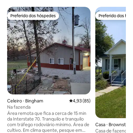
Preferido dos hóspedes
Preferido dos hó
Preferido dos hóspedes
Preferido dos hó
Celeiro ⋅ Bingham
4,93 de uma avaliação média de
4,93 (85)
Na fazenda
Área remota que fica a cerca de 15 min
da Interstate 70. Tranquilo e tranquilo
Casa ⋅ Brownstow
com tráfego rodoviário mínimo. Área de
cultivo. Em clima quente, pesque em
Casa de fazenda t