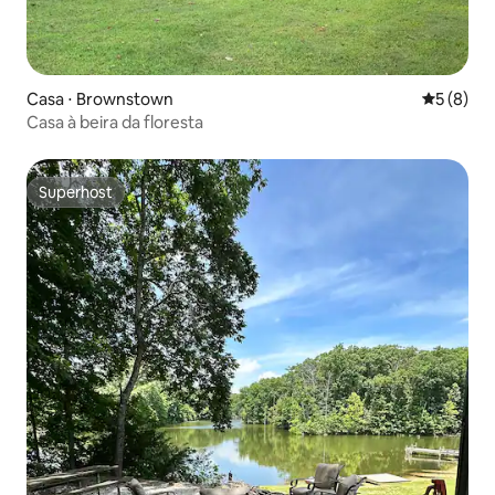
Casa ⋅ Brownstown
5 de uma 
5 (8)
Casa à beira da floresta
Superhost
Superhost