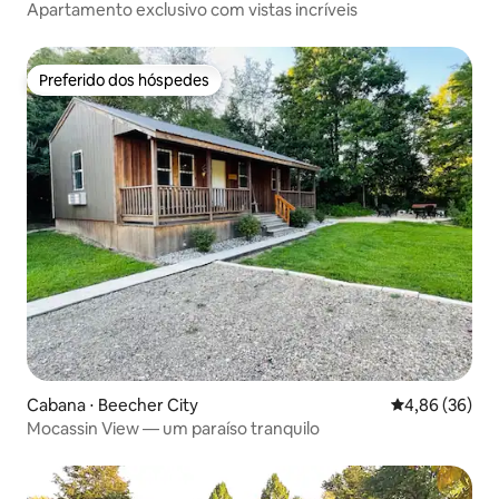
Apartamento exclusivo com vistas incríveis
Preferido dos hóspedes
Preferido dos hóspedes
Cabana ⋅ Beecher City
4,86 de uma a
4,86 (36)
Mocassin View — um paraíso tranquilo