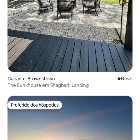
Cabana ⋅ Brownstown
Novo lugar
Novo
The Bunkhouse em Shagbark Landing
Preferido dos hóspedes
Preferido dos hóspedes