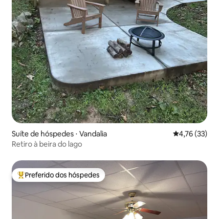
Suíte de hóspedes ⋅ Vandalia
4,76 de uma a
4,76 (33)
Retiro à beira do lago
Preferido dos hóspedes
Entre os melhores preferidos dos hóspedes