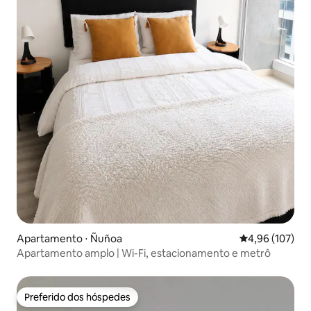
Apartamento ⋅ Ñuñoa
4,96 de uma av
4,96 (107)
Apartamento amplo | Wi-Fi, estacionamento e metrô
Preferido dos hóspedes
Preferido dos hóspedes