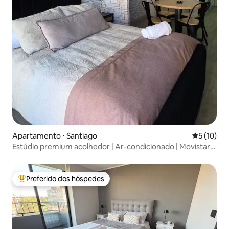
Apartamento ⋅ Santiago
5 de uma a
5 (10)
Estúdio premium acolhedor | Ar-condicionado | Movistar
Arena
Preferido dos hóspedes
Entre os melhores preferidos dos hóspedes