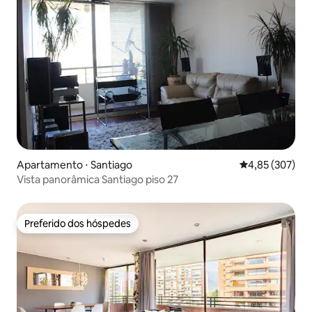
Apartamento ⋅ Santiago
4,85 de uma av
4,85 (307)
Vista panorâmica Santiago piso 27
Preferido dos hóspedes
Preferido dos hóspedes