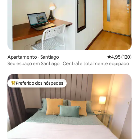
Apartamento ⋅ Santiago
4,95 de uma av
4,95 (120)
Seu espaço em Santiago · Central e totalmente equipado
Preferido dos hóspedes
Entre os melhores preferidos dos hóspedes