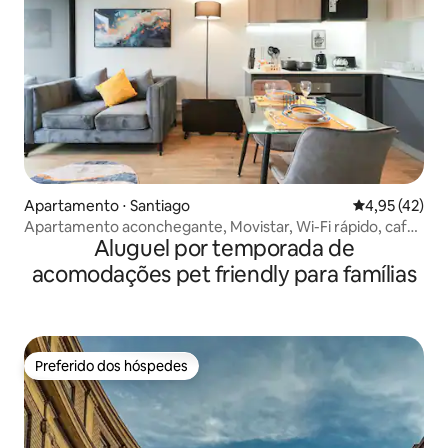
Apartamento ⋅ Santiago
4,95 de uma a
4,95 (42)
Apartamento aconchegante, Movistar, Wi-Fi rápido, café,
Aluguel por temporada de
metrô
acomodações pet friendly para famílias
Preferido dos hóspedes
Preferido dos hóspedes