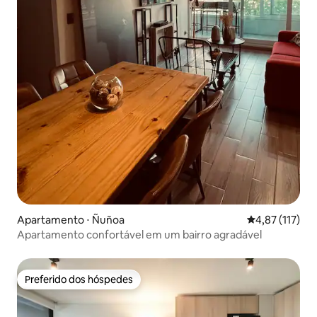
Apartamento ⋅ Ñuñoa
4,87 de uma av
4,87 (117)
Apartamento confortável em um bairro agradável
Preferido dos hóspedes
Preferido dos hóspedes