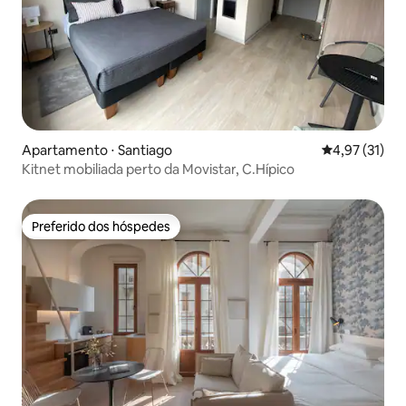
Apartamento ⋅ Santiago
4,97 de uma a
4,97 (31)
Kitnet mobiliada perto da Movistar, C.Hípico
Preferido dos hóspedes
Preferido dos hóspedes