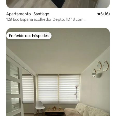
Apartamento ⋅ Santiago
5 de uma a
5 (16)
129 Eco España acolhedor Depto. 1D 1B com
estacionamento
Preferido dos hóspedes
Preferido dos hóspedes