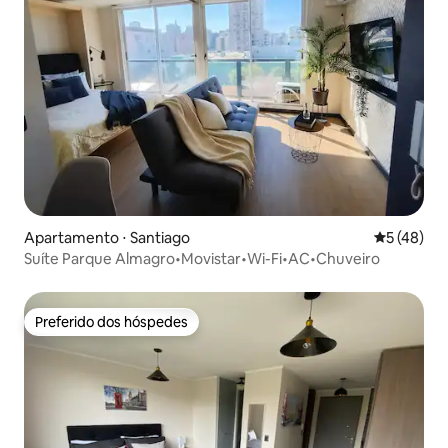
Apartamento ⋅ Santiago
5 de uma a
5 (48)
Suíte Parque Almagro•Movistar•Wi-Fi•AC•Chuveiro
Preferido dos hóspedes
Preferido dos hóspedes