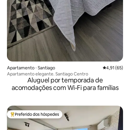
Apartamento ⋅ Santiago
4,91 de uma a
4,91 (65)
Apartamento elegante. Santiago Centro
Aluguel por temporada de
acomodações com Wi-Fi para famílias
Preferido dos hóspedes
Entre os melhores preferidos dos hóspedes