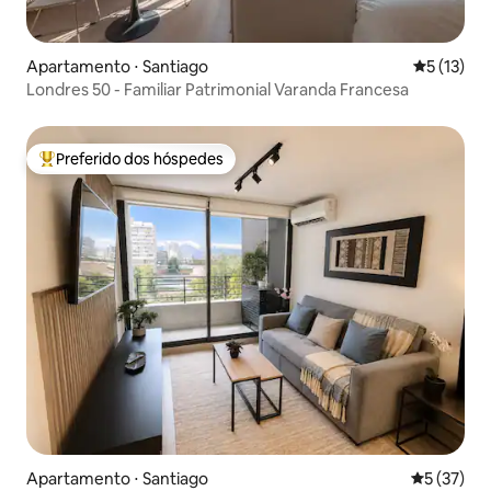
Apartamento ⋅ Santiago
5 de uma a
5 (13)
Londres 50 - Familiar Patrimonial Varanda Francesa
Preferido dos hóspedes
Entre os melhores preferidos dos hóspedes
Apartamento ⋅ Santiago
5 de uma a
5 (37)