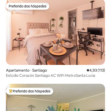
Preferido dos hóspedes
Preferido dos hóspedes
Apartamento ⋅ Santiago
4,93 de uma av
4,93 (113)
Estúdio Corazón Santiago AC WIFI MetroSanta Lucia
Preferido dos hóspedes
Entre os melhores preferidos dos hóspedes