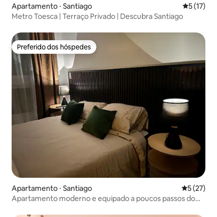
Apartamento ⋅ Santiago
5 de uma a
5 (17)
Metro Toesca | Terraço Privado | Descubra Santiago
Preferido dos hóspedes
Preferido dos hóspedes
Apartamento ⋅ Santiago
5 de uma a
5 (27)
Apartamento moderno e equipado a poucos passos do
Movistar Arena