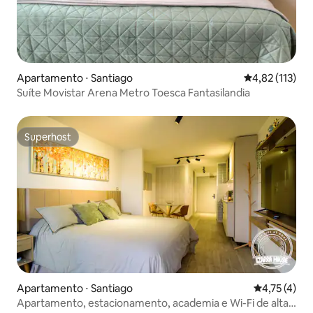
Apartamento ⋅ Santiago
4,82 de uma av
4,82 (113)
Suíte Movistar Arena Metro Toesca Fantasilandia
Superhost
Superhost
Apartamento ⋅ Santiago
4,75 de uma 
4,75 (4)
Apartamento, estacionamento, academia e Wi-Fi de alta