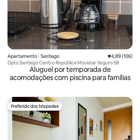
Apartamento ⋅ Santiago
4,89 de uma av
4,89 (106)
Dpto Santiago Centro República Movistar Seguro 58
Aluguel por temporada de
acomodações com piscina para famílias
Preferido dos hóspedes
Preferido dos hóspedes