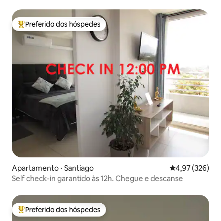
velocidade. Santiago.
Preferido dos hóspedes
Entre os melhores preferidos dos hóspedes
Apartamento ⋅ Santiago
4,97 de uma av
4,97 (326)
Self check-in garantido às 12h. Chegue e descanse
Preferido dos hóspedes
Entre os melhores preferidos dos hóspedes