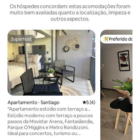
Os hóspedes concordam: estas acomodações foram
muito bem avaliadas quanto a localização, limpeza e
outros aspectos.
Superhost
Preferido dos 
Superhost
Entre os melhore
Apartamento ⋅ Santiago
5 de uma avaliação média d
5 (4)
“Apartamento estúdio com terraço a
poucos passos da Movistar Arena
Estúdio moderno com terraço a poucos
passos da Movistar Arena, Fantasilandia,
Parque O’Higgins e Metro Rondizzoni.
Ideal para concertos, turismo ou
trabalho graças à sua excelente