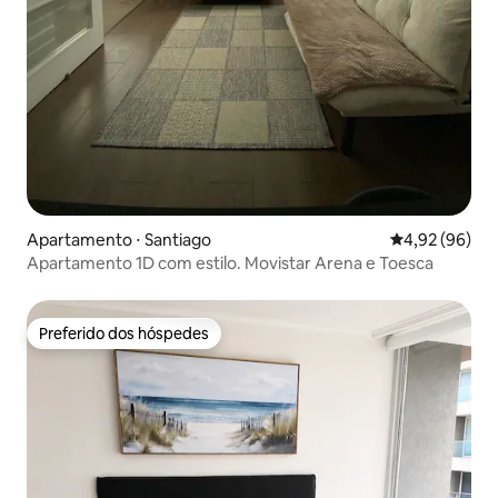
Apartamento ⋅ Santiago
4,92 de uma a
4,92 (96)
Apartamento 1D com estilo. Movistar Arena e Toesca
Preferido dos hóspedes
Preferido dos hóspedes