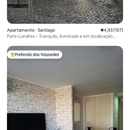
Apartamento ⋅ Santiago
4,93 de uma av
4,93 (107)
Paris-Londres – Tranquilo, iluminado e em localização
privilegiada
Preferido dos hóspedes
Entre os melhores preferidos dos hóspedes