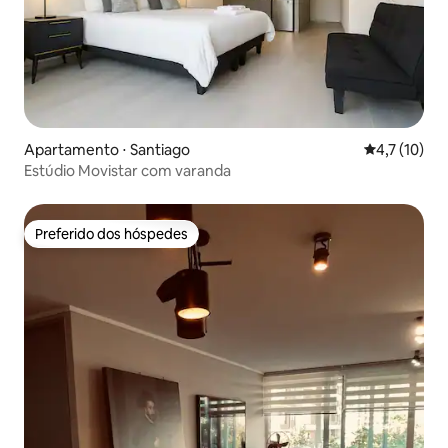
Apartamento ⋅ Santiago
4,7 de uma a
4,7 (10)
Estúdio Movistar com varanda
Preferido dos hóspedes
Preferido dos hóspedes