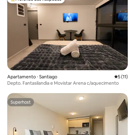
Entre os melhores preferidos dos hóspedes
Apartamento ⋅ Santiago
5 de uma a
5 (11)
Depto. Fantasilandia e Movistar Arena c/aquecimento
Superhost
Superhost