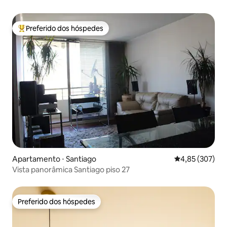
Preferido dos hóspedes
Entre os melhores preferidos dos hóspedes
Apartamento ⋅ Santiago
4,85 de uma av
4,85 (307)
Vista panorâmica Santiago piso 27
Preferido dos hóspedes
Preferido dos hóspedes