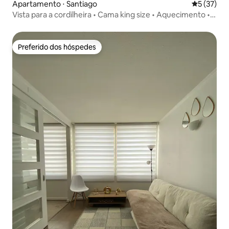
Apartamento ⋅ Santiago
5 de uma a
5 (37)
Vista para a cordilheira • Cama king size • Aquecimento •
Varanda Wi-Fi
Preferido dos hóspedes
Preferido dos hóspedes