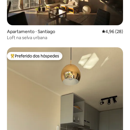
Apartamento ⋅ Santiago
4,96 de uma a
4,96 (28)
Loft na selva urbana
Preferido dos hóspedes
Entre os melhores preferidos dos hóspedes