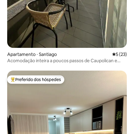
Apartamento ⋅ Santiago
5 de uma a
5 (23)
Acomodação inteira a poucos passos de Caupolican e
Movistar
Preferido dos hóspedes
Entre os melhores preferidos dos hóspedes