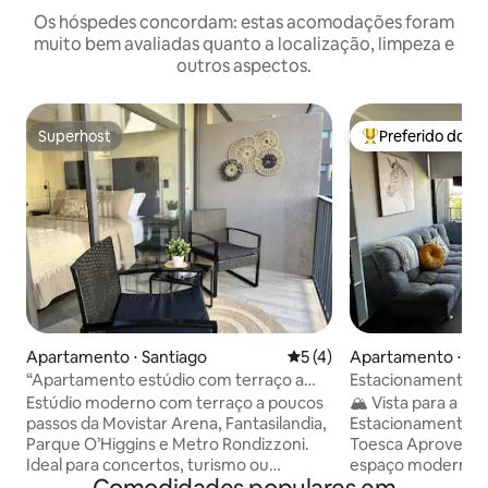
Os hóspedes concordam: estas acomodações foram
muito bem avaliadas quanto a localização, limpeza e
outros aspectos.
Superhost
Preferido dos 
Superhost
Entre os melhore
Apartamento ⋅ Santiago
5 de uma avaliação média d
5 (4)
Apartamento ⋅ Sa
“Apartamento estúdio com terraço a
Estacionamento · V
poucos passos da Movistar Arena
· Estação de metr
Estúdio moderno com terraço a poucos
🏔️ Vista para a m
passos da Movistar Arena, Fantasilandia,
Estacionamento · 
Parque O’Higgins e Metro Rondizzoni.
Toesca Aproveite Santiago em um
Ideal para concertos, turismo ou
espaço moderno, 
trabalho graças à sua excelente
totalmente equipa