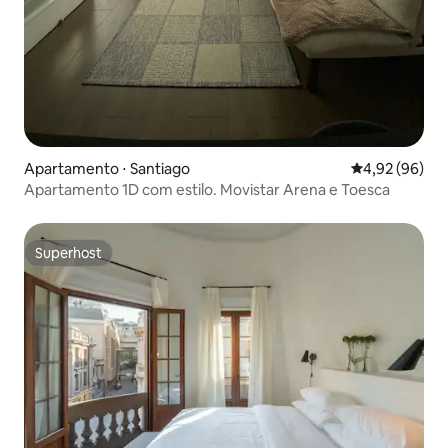
Apartamento ⋅ Santiago
4,92 de uma a
4,92 (96)
Apartamento 1D com estilo. Movistar Arena e Toesca
Superhost
Superhost