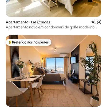
Apartamento ⋅ Las Condes
5 de uma 
5 (4)
Apartamento novo em condomínio de golfe moderno
com vista para a cordilheira
Preferido dos hóspedes
Entre os melhores preferidos dos hóspedes