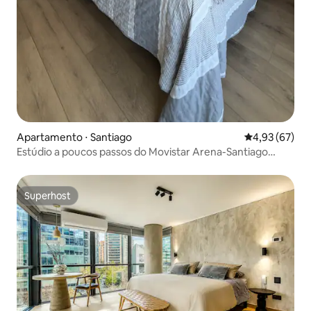
Apartamento ⋅ Santiago
4,93 de uma a
4,93 (67)
Estúdio a poucos passos do Movistar Arena-Santiago
Centro
Superhost
Superhost