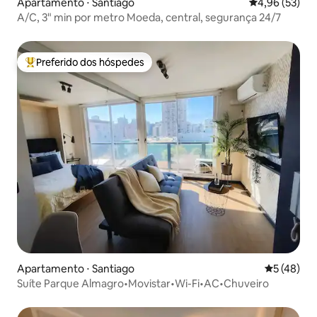
Apartamento ⋅ Santiago
4,96 de uma a
4,96 (53)
A/C, 3" min por metro Moeda, central, segurança 24/7
Preferido dos hóspedes
Entre os melhores preferidos dos hóspedes
Apartamento ⋅ Santiago
5 de uma a
5 (48)
Suíte Parque Almagro•Movistar•Wi-Fi•AC•Chuveiro