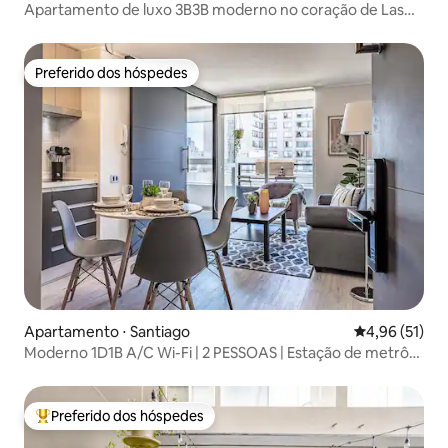
Apartamento de luxo 3B3B moderno no coração de Las
Condes
Preferido dos hóspedes
Preferido dos hóspedes
Apartamento ⋅ Santiago
4,96 de uma a
4,96 (51)
Moderno 1D1B A/C Wi-Fi | 2 PESSOAS | Estação de metrô
Sta. Lucía 10
Preferido dos hóspedes
Entre os melhores preferidos dos hóspedes