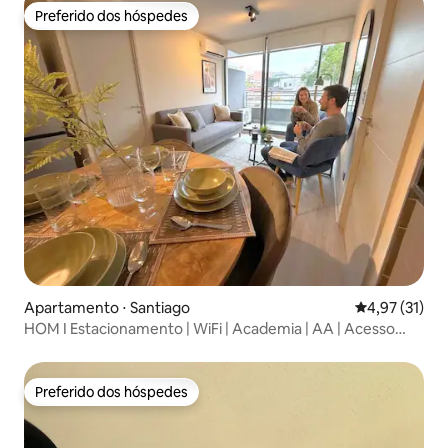
Preferido dos hóspedes
Preferido dos hóspedes
Apartamento ⋅ Santiago
4,97 de uma a
4,97 (31)
HOM I Estacionamento | WiFi | Academia | AA | Acesso
seguro
Preferido dos hóspedes
Preferido dos hóspedes