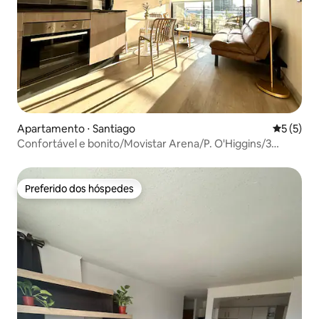
Apartamento ⋅ Santiago
5 de uma 
5 (5)
Confortável e bonito/Movistar Arena/P. O'Higgins/3
pessoas
Preferido dos hóspedes
Preferido dos hóspedes