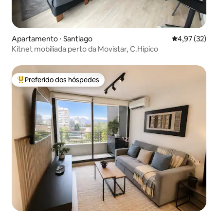
Apartamento ⋅ Santiago
4,97 de uma a
4,97 (32)
Kitnet mobiliada perto da Movistar, C.Hípico
Preferido dos hóspedes
Entre os melhores preferidos dos hóspedes