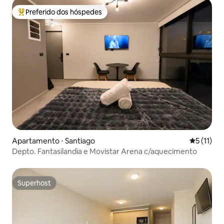
Preferido dos hóspedes
Entre os melhores preferidos dos hóspedes
Apartamento ⋅ Santiago
5 de uma a
5 (11)
Depto. Fantasilandia e Movistar Arena c/aquecimento
Superhost
Superhost