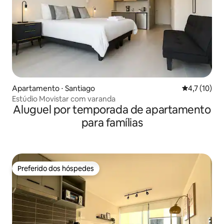
Apartamento ⋅ Santiago
4,7 de uma a
4,7 (10)
Estúdio Movistar com varanda
Aluguel por temporada de apartamento
para famílias
Preferido dos hóspedes
Preferido dos hóspedes