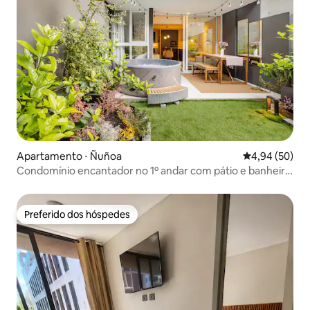
Apartamento ⋅ Ñuñoa
4,94 de uma a
4,94 (50)
Condomínio encantador no 1º andar com pátio e banheira
de hidromassagem.
Preferido dos hóspedes
Preferido dos hóspedes