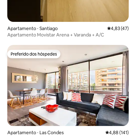
Apartamento ⋅ Santiago
4,83 de uma a
4,83 (47)
Apartamento Movistar Arena + Varanda + A/C
Preferido dos hóspedes
Preferido dos hóspedes
Apartamento ⋅ Las Condes
4,88 de uma av
4,88 (141)