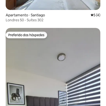
Apartamento ⋅ Santiago
5 de uma 
5 (4)
Londres 50 - Suítes 302
Preferido dos hóspedes
Preferido dos hóspedes