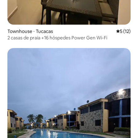
Townhouse ⋅ Tucacas
5 de uma a
5 (12)
2 casas de praia +16 hóspedes Power Gen Wi-Fi