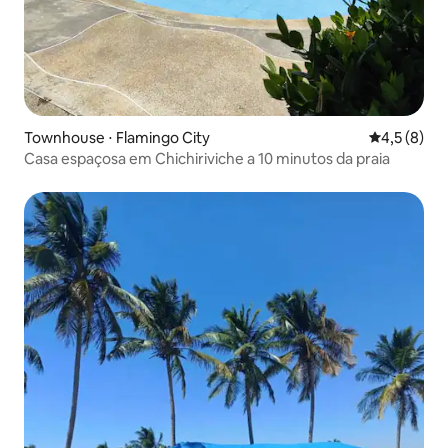
Townhouse ⋅ Flamingo City
4,5 de uma 
4,5 (8)
Casa espaçosa em Chichiriviche a 10 minutos da praia