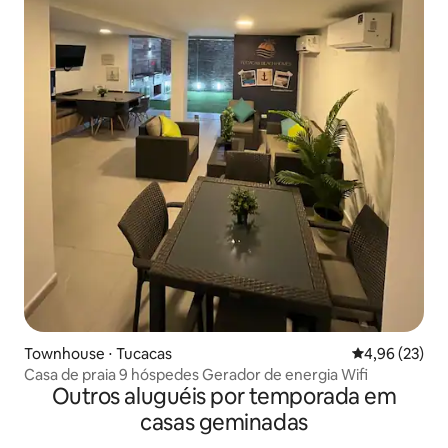
Townhouse ⋅ Tucacas
4,96 de uma a
4,96 (23)
Casa de praia 9 hóspedes Gerador de energia Wifi
Outros aluguéis por temporada em
casas geminadas