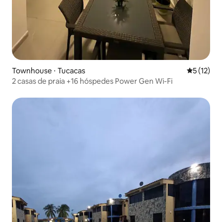
Townhouse ⋅ Tucacas
5 de uma a
5 (12)
2 casas de praia +16 hóspedes Power Gen Wi-Fi