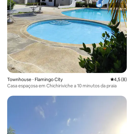
Townhouse ⋅ Flamingo City
4,5 de uma 
4,5 (8)
Casa espaçosa em Chichiriviche a 10 minutos da praia