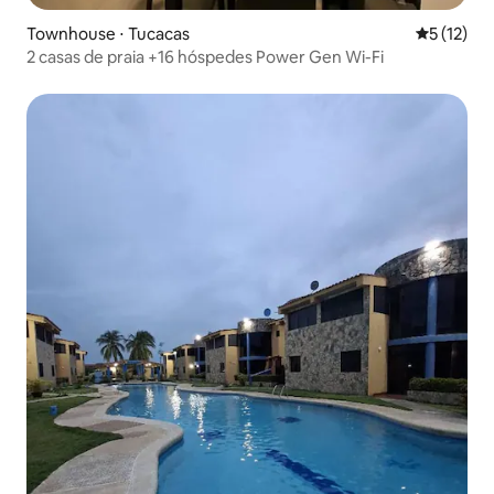
Townhouse ⋅ Tucacas
5 de uma a
5 (12)
2 casas de praia +16 hóspedes Power Gen Wi-Fi