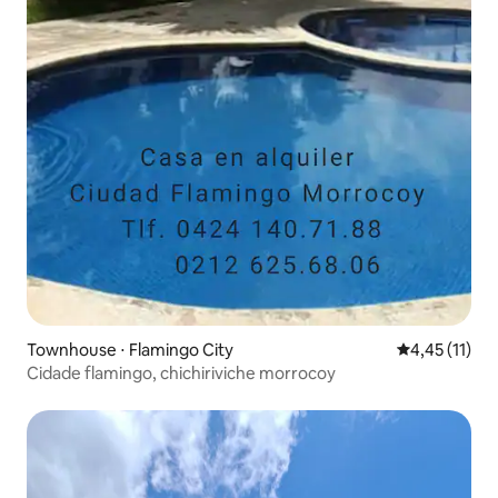
Townhouse ⋅ Flamingo City
4,45 de uma a
4,45 (11)
Cidade flamingo, chichiriviche morrocoy