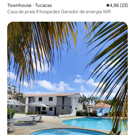
Townhouse ⋅ Tucacas
4,96 de uma a
4,96 (23)
Casa de praia 9 hóspedes Gerador de energia Wifi