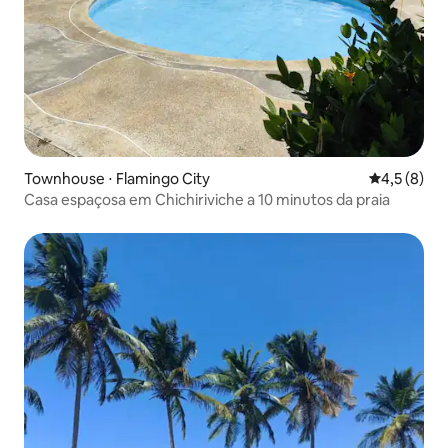
Townhouse ⋅ Flamingo City
4,5 de uma 
4,5 (8)
Casa espaçosa em Chichiriviche a 10 minutos da praia