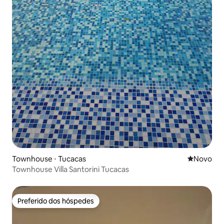
Townhouse ⋅ Tucacas
Novo lugar
Novo
Townhouse Villa Santorini Tucacas
Preferido dos hóspedes
Preferido dos hóspedes