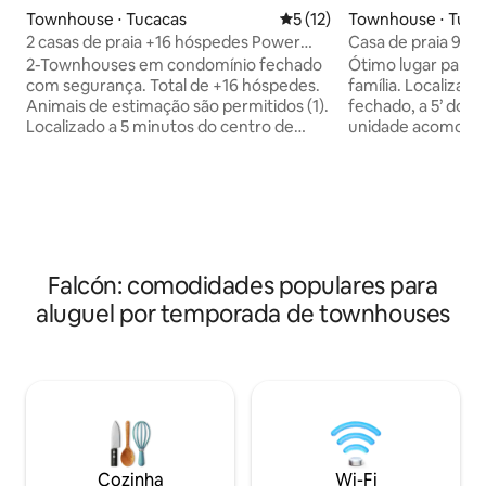
Townhouse ⋅ Tucacas
5 de uma avaliação média de
5 (12)
Townhouse ⋅ Tuca
2 casas de praia +16 hóspedes Power
Casa de praia 9 h
Gen Wi-Fi
energia Wifi
2-Townhouses em condomínio fechado
Ótimo lugar para 
com segurança. Total de +16 hóspedes.
família. Localiza
Animais de estimação são permitidos (1).
fechado, a 5’ do c
Localizado a 5 minutos do centro de
unidade acomoda 
Tucacas. Condomínio fechado tranquilo,
quartos. Aceita an
bonito e seguro com piscina. 100%
Desfrute de uma c
gerador de energia, água 100%. Locais
um quarto familiar
de churrasco compartilhados ou em
privada é num páti
terraço privativo. 6 quartos, 6 banheiros,
terraço. Gerador 
3 vagas de estacionamento. As unidades
100%. Aquecedor d
também são alugadas individualmente.
limpo, lencería co
Falcón: comodidades populares para
Passeios de barco para “Los Cayos”
vindo com um gru
aluguel por temporada de townhouses
também podem ser adicionados. Entre
3 casas a mais no
em contato com o anfitrião para obter
contato com o anfi
informações adicionais ou mais unidades
informações sobre
se o seu grupo for maior que 16!
outras unidades 
Cozinha
Wi-Fi