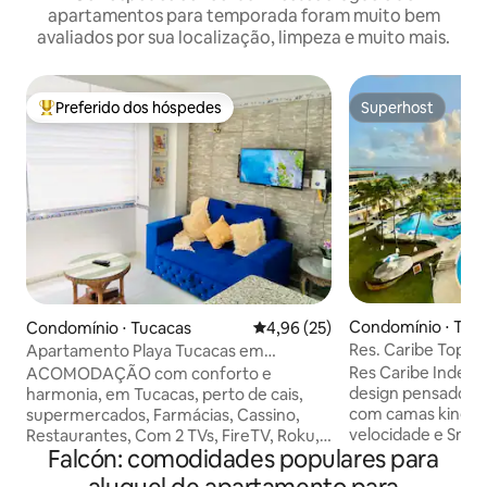
apartamentos para temporada foram muito bem
avaliados por sua localização, limpeza e muito mais.
Preferido dos hóspedes
Superhost
Entre os melhores preferidos dos hóspedes
Superhost
Condomínio ⋅ Tuc
Condomínio ⋅ Tucacas
4,96 de uma avaliação média de
4,96 (25)
Res. Caribe Top: s
Apartamento Playa Tucacas em
beira-mar
Cocotero Mar II
Res Caribe Indepe
ACOMODAÇÃO com conforto e
design pensados p
harmonia, em Tucacas, perto de cais,
com camas king siz
supermercados, Farmácias, Cassino,
velocidade e Sma
Restaurantes, Com 2 TVs, FireTV, Roku,
Falcón: comodidades populares para
grátis. As férias
Wi-Fi O CONDOMÍNIO: desfrute de 2
sonhou, sem preo
piscinas, playground, churrasqueiras,