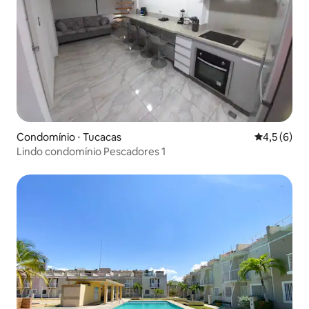
Condomínio ⋅ Tucacas
4,5 de uma 
4,5 (6)
Lindo condomínio Pescadores 1