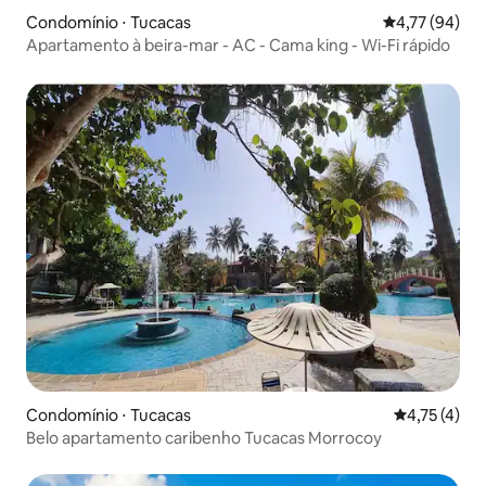
Condomínio ⋅ Tucacas
4,77 de uma a
4,77 (94)
Apartamento à beira-mar - AC - Cama king - Wi-Fi rápido
Condomínio ⋅ Tucacas
4,75 de uma 
4,75 (4)
Belo apartamento caribenho Tucacas Morrocoy