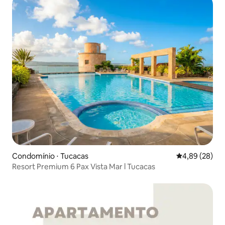
Condomínio ⋅ Tucacas
4,89 de uma a
4,89 (28)
Resort Premium 6 Pax Vista Mar l Tucacas