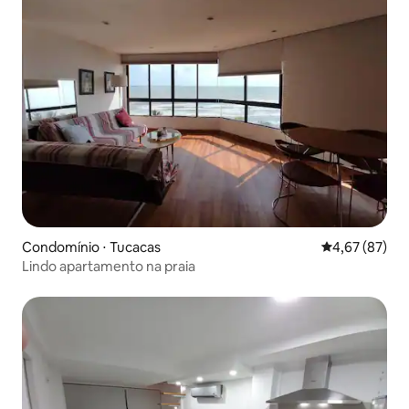
Condomínio ⋅ Tucacas
4,67 de uma a
4,67 (87)
Lindo apartamento na praia