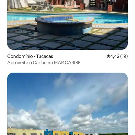
Condomínio ⋅ Tucacas
4,42 de uma a
4,42 (19)
Aproveite o Caribe no MAR CARIBE