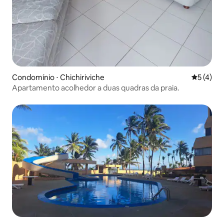
Condomínio ⋅ Chichiriviche
5 de uma 
5 (4)
Apartamento acolhedor a duas quadras da praia.