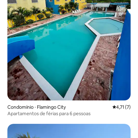
Condomínio ⋅ Flamingo City
4,71 de uma 
4,71 (7)
Apartamentos de férias para 6 pessoas