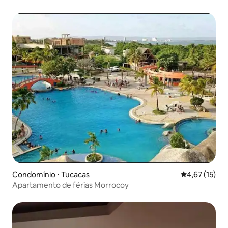
Condomínio ⋅ Tucacas
4,67 de uma a
4,67 (15)
Apartamento de férias Morrocoy