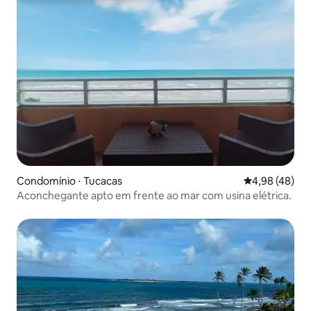
Condomínio ⋅ Tucacas
4,98 de uma a
4,98 (48)
Aconchegante apto em frente ao mar com usina elétrica.