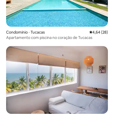
Condomínio ⋅ Tucacas
4,64 de uma a
4,64 (28)
Apartamento com piscina no coração de Tucacas