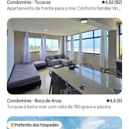
Condomínio ⋅ Tucacas
4,52 de uma a
4,52 (82)
Apartamento de frente para o mar Conforto familiar Wi-
Fi
Condomínio ⋅ Boca de Aroa
4,5 de uma 
4,5 (6)
Tucacas à beira-mar com vista de 180 graus e piscina
Preferido dos hóspedes
Entre os melhores preferidos dos hóspedes