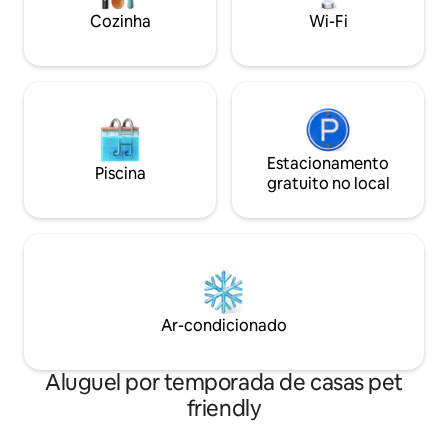
condicionado. Damos-lhe as boas-vindas
Cozinha
Wi-Fi
e esperamos que a
estadia!
Estacionamento
Piscina
gratuito no local
Ar-condicionado
Aluguel por temporada de casas pet
friendly