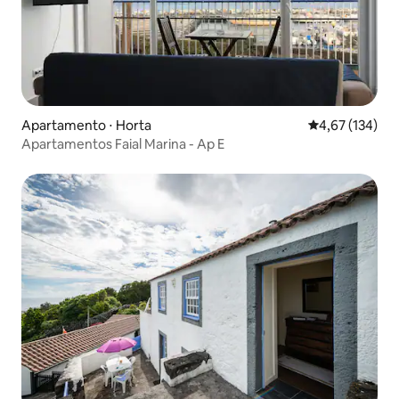
Apartamento ⋅ Horta
4,67 de uma av
4,67 (134)
Apartamentos Faial Marina - Ap E