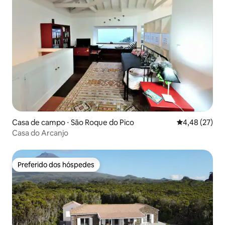
Casa de campo ⋅ São Roque do Pico
4,48 de uma a
4,48 (27)
Casa do Arcanjo
Preferido dos hóspedes
Preferido dos hóspedes