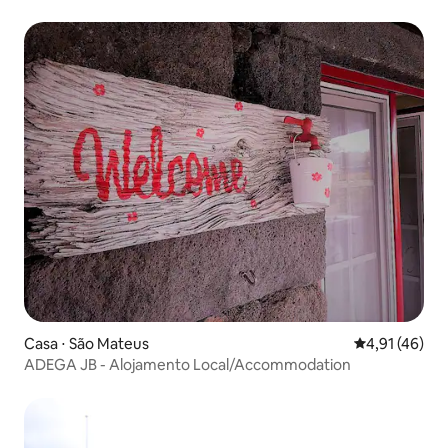
Casa ⋅ São Mateus
4,91 de uma a
4,91 (46)
ADEGA JB - Alojamento Local/Accommodation