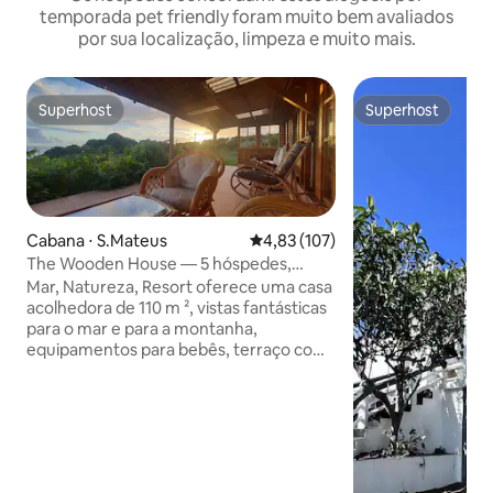
temporada pet friendly foram muito bem avaliados
por sua localização, limpeza e muito mais.
Superhost
Superhost
Superhost
Superhost
Cabana ⋅ S.Mateus
4,83 de uma avaliação média de 
4,83 (107)
The Wooden House — 5 hóspedes,
churrasqueira
Mar, Natureza, Resort oferece uma casa
acolhedora de 110 m ², vistas fantásticas
para o mar e para a montanha,
equipamentos para bebês, terraço com
40 m ², Internet, 3 quartos (16 m ²): casal
+ solteiro, 3 camas de solteiro, 10 m ² de
banheiro + chuveiro + banheira, máquina
de lavar roupa, máquina de secar roupa,
banheiro de hóspedes, sala de
estar/cozinha de 50 m ², máquina de