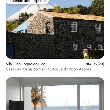
Preferido dos hóspedes
Preferido dos hóspedes
Vila ⋅ São Roque do Pico
4,95 de uma a
4,95 (20)
Casa das Portas do Mar - S. Roque do Pico - Azores