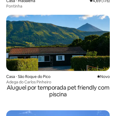
Casa ⋅ Madalena
4,69 de uma av
4,69 (175)
Pontinha
Casa ⋅ São Roque do Pico
Novo lugar
Novo
Adega do Carlos Pinheiro
Aluguel por temporada pet friendly com
piscina