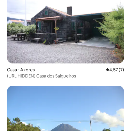
Casa ⋅ Azores
4,57 de uma 
4,57 (7)
(URL HIDDEN) Casa dos Salgueiros