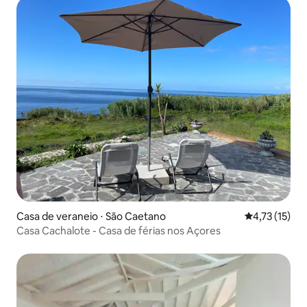
Casa de veraneio ⋅ São Caetano
4,73 de uma a
4,73 (15)
Casa Cachalote - Casa de férias nos Açores