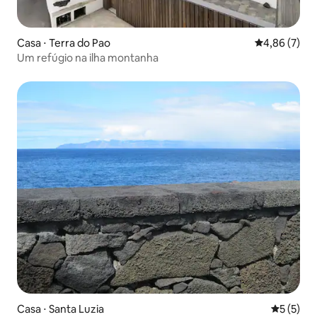
Casa ⋅ Terra do Pao
4,86 de uma 
4,86 (7)
Um refúgio na ilha montanha
Casa ⋅ Santa Luzia
5 de uma 
5 (5)