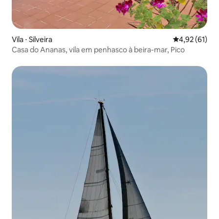
Vila ⋅ Silveira
4,92 de uma a
4,92 (61)
Casa do Ananas, vila em penhasco à beira-mar, Pico