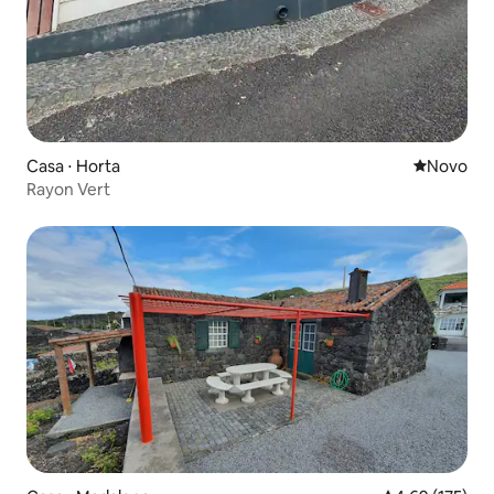
Casa ⋅ Horta
Novo lugar
Novo
Rayon Vert