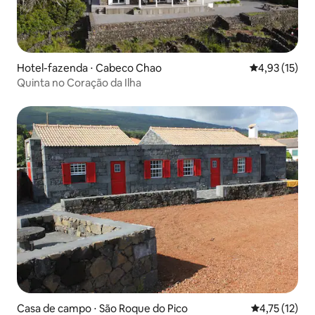
Hotel-fazenda ⋅ Cabeco Chao
4,93 de uma a
4,93 (15)
Quinta no Coração da Ilha
Casa de campo ⋅ São Roque do Pico
4,75 de uma a
4,75 (12)