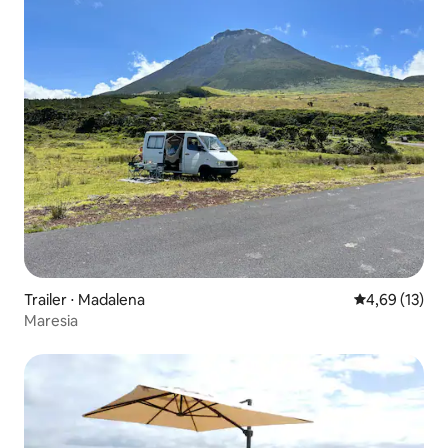
Trailer ⋅ Madalena
4,69 de uma a
4,69 (13)
Maresia