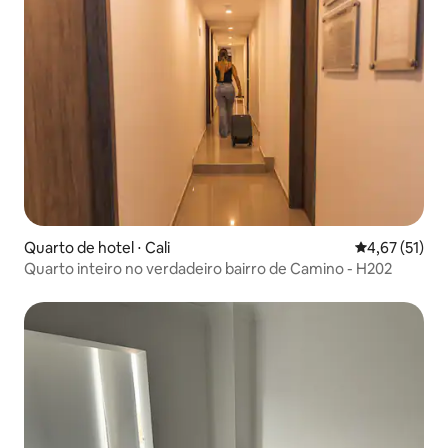
Quarto de hotel ⋅ Cali
4,67 de uma a
4,67 (51)
Quarto inteiro no verdadeiro bairro de Camino - H202