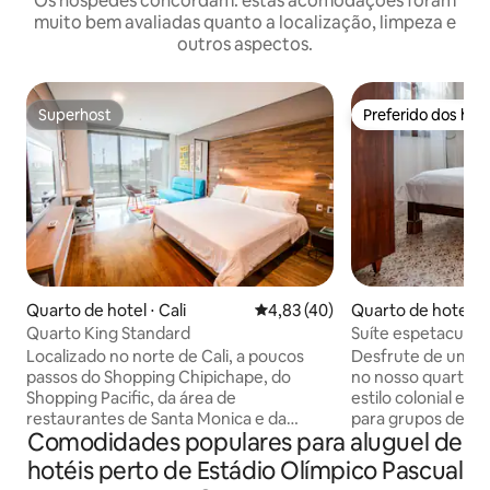
Os hóspedes concordam: estas acomodações foram
muito bem avaliadas quanto a localização, limpeza e
outros aspectos.
Superhost
Preferido dos hó
Superhost
Preferido dos hó
Quarto de hotel ⋅ Cali
4,83 de uma avaliação média de
4,83 (40)
Quarto de hotel ⋅ C
Quarto King Standard
Suíte espetacular 
Localizado no norte de Cali, a poucos
Desfrute de uma e
passos do Shopping Chipichape, do
no nosso quarto du
Shopping Pacific, da área de
estilo colonial em 
restaurantes de Santa Monica e da
para grupos de at
Comodidades populares para aluguel de
Avenida La Sexta, somos um hotel
possui um quarto 
sofisticado e familiar com estilo
um sofá-cama de c
hotéis perto de Estádio Olímpico Pascual
fabuloso. Estamos a 25 minutos do
privativo, uma coz