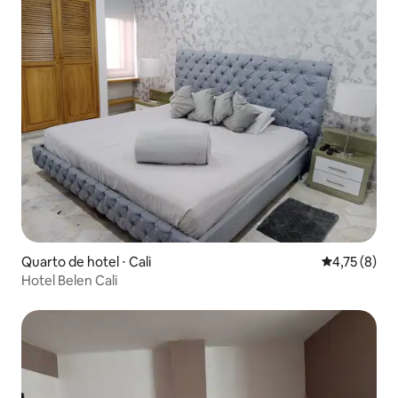
Quarto de hotel ⋅ Cali
4,75 de uma 
4,75 (8)
Hotel Belen Cali