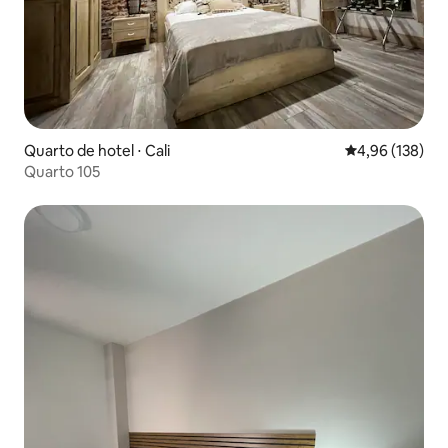
Quarto de hotel ⋅ Cali
4,96 de uma av
4,96 (138)
Quarto 105