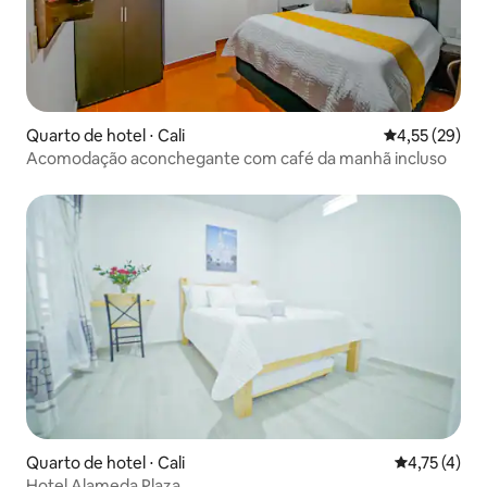
Quarto de hotel ⋅ Cali
4,55 de uma a
4,55 (29)
Acomodação aconchegante com café da manhã incluso
Quarto de hotel ⋅ Cali
4,75 de uma 
4,75 (4)
Hotel Alameda Plaza