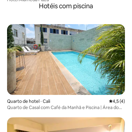
Hotéis com piscina
Quarto de hotel ⋅ Cali
4,5 de uma 
4,5 (4)
Quarto de Casal com Café da Manhã e Piscina | Área do
Estádio