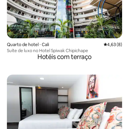
Quarto de hotel ⋅ Cali
4,63 de uma 
4,63 (8)
Suíte de luxo no Hotel Spiwak Chipichape
Hotéis com terraço