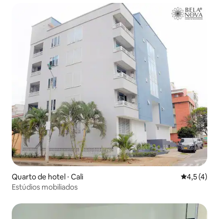
Quarto de hotel ⋅ Cali
4,5 de uma 
4,5 (4)
Estúdios mobiliados