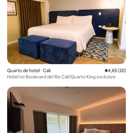
Quarto de hotel ⋅ Cali
4,65 de uma a
4,65 (20)
Hotel no Boulevard del Río Cali/Quarto King exclusivo