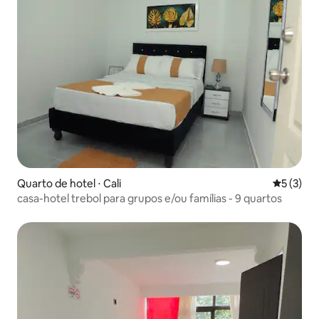
Quarto de hotel ⋅ Cali
5 de uma 
5 (3)
casa-hotel trebol para grupos e/ou famílias - 9 quartos