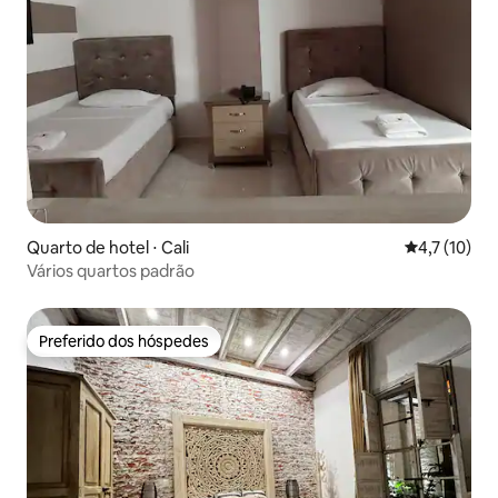
Quarto de hotel ⋅ Cali
4,7 de uma a
4,7 (10)
Vários quartos padrão
Preferido dos hóspedes
Preferido dos hóspedes