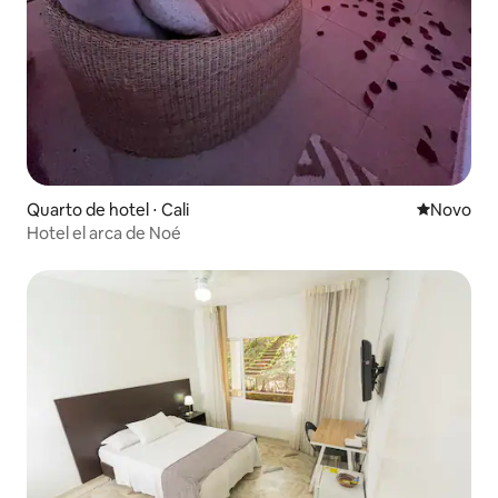
Quarto de hotel ⋅ Cali
Novo lugar
Novo
Hotel el arca de Noé