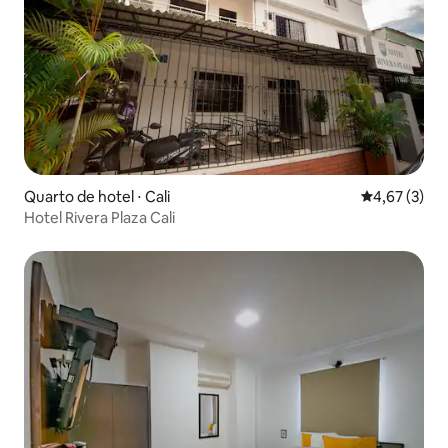
Quarto de hotel ⋅ Cali
4,67 de uma 
4,67 (3)
Hotel Rivera Plaza Cali