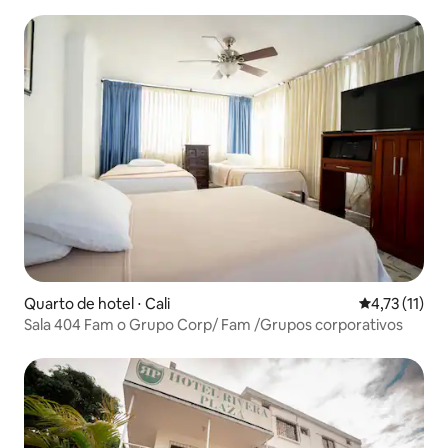
Quarto de hotel ⋅ Cali
4,73 de uma a
4,73 (11)
Sala 404 Fam o Grupo Corp/ Fam /Grupos corporativos