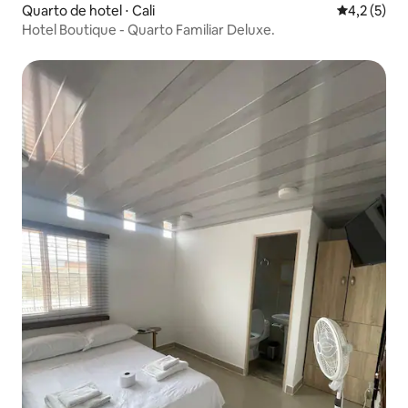
Quarto de hotel ⋅ Cali
4,2 de uma 
4,2 (5)
Hotel Boutique - Quarto Familiar Deluxe.