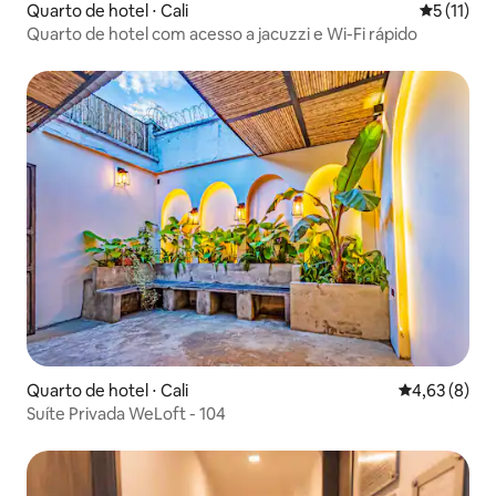
Quarto de hotel ⋅ Cali
5 de uma a
5 (11)
Quarto de hotel com acesso a jacuzzi e Wi-Fi rápido
Quarto de hotel ⋅ Cali
4,63 de uma 
4,63 (8)
Suíte Privada WeLoft - 104