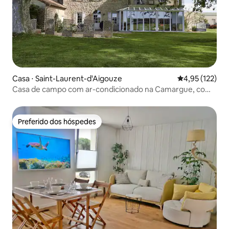
Casa ⋅ Saint-Laurent-d'Aigouze
4,95 de uma av
4,95 (122)
Casa de campo com ar-condicionado na Camargue, com
piscina e jacuzzi
Preferido dos hóspedes
Preferido dos hóspedes