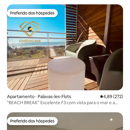
Camargue
Preferido dos hóspedes
Preferido dos hóspedes
Apartamento ⋅ Palavas-les-Flots
4,89 de uma av
4,89 (272)
"BEACH BREAK" Excelente F3 com vista para o mar e a
praia, estacionamento privativo
Preferido dos hóspedes
Preferido dos hóspedes