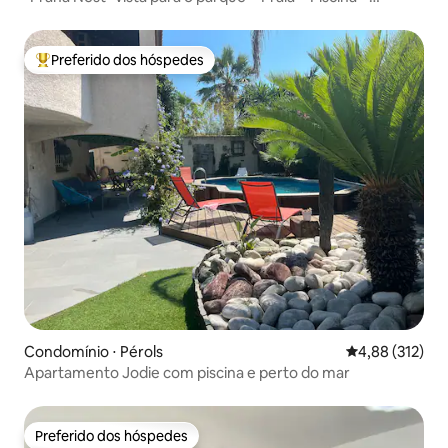
Estacionamento
Preferido dos hóspedes
Entre os melhores preferidos dos hóspedes
Condomínio ⋅ Pérols
4,88 de uma av
4,88 (312)
Apartamento Jodie com piscina e perto do mar
Preferido dos hóspedes
Preferido dos hóspedes