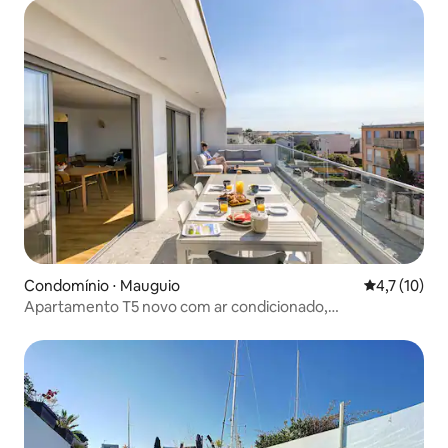
Condomínio ⋅ Mauguio
4,7 de uma a
4,7 (10)
Apartamento T5 novo com ar condicionado,
estacionamento seguro, praia a 40 metros