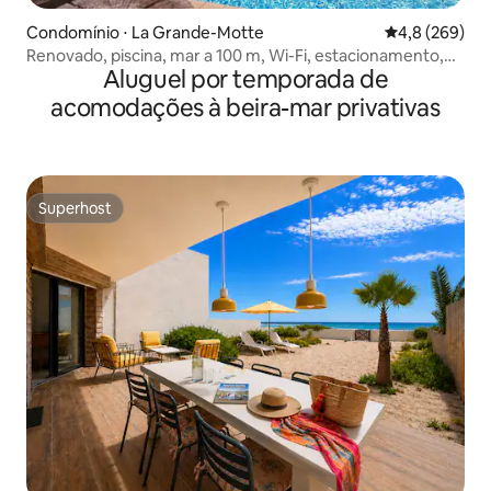
Condomínio ⋅ La Grande-Motte
4,8 de uma av
4,8 (269)
Renovado, piscina, mar a 100 m, Wi-Fi, estacionamento,
Aluguel por temporada de
roupa de cama nova
acomodações à beira-mar privativas
Superhost
Superhost