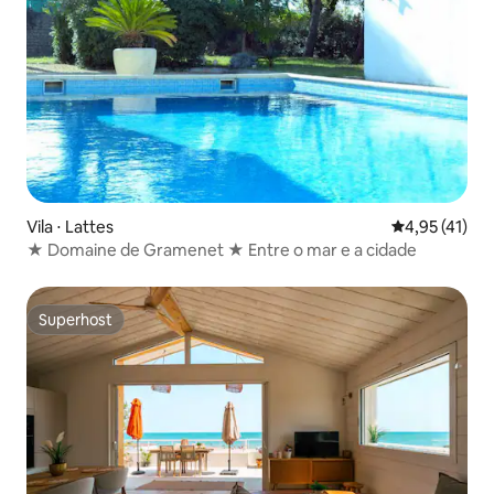
Vila ⋅ Lattes
4,95 de uma a
4,95 (41)
★ Domaine de Gramenet ★ Entre o mar e a cidade
Superhost
Superhost