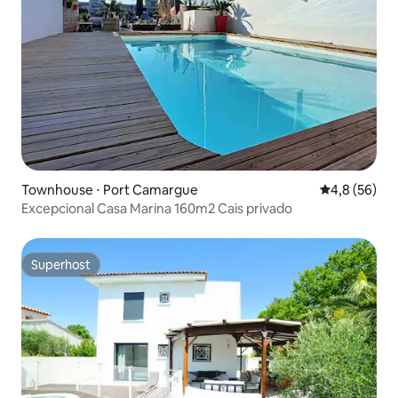
Townhouse ⋅ Port Camargue
4,8 de uma a
4,8 (56)
Excepcional Casa Marina 160m2 Cais privado
Superhost
Superhost