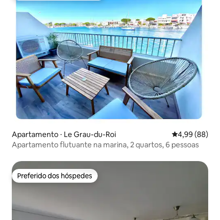
Apartamento ⋅ Le Grau-du-Roi
4,99 de uma av
4,99 (88)
Apartamento flutuante na marina, 2 quartos, 6 pessoas
Preferido dos hóspedes
Preferido dos hóspedes