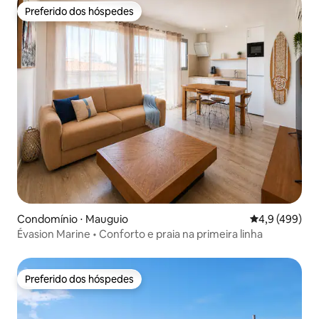
Preferido dos hóspedes
Preferido dos hóspedes
Condomínio ⋅ Mauguio
4,9 de uma av
4,9 (499)
Évasion Marine • Conforto e praia na primeira linha
Preferido dos hóspedes
Preferido dos hóspedes