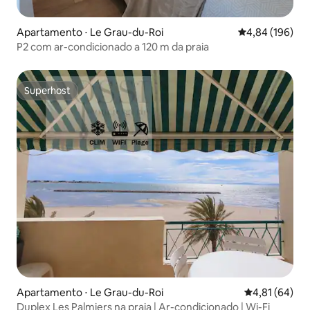
Apartamento ⋅ Le Grau-du-Roi
4,84 de uma av
4,84 (196)
P2 com ar-condicionado a 120 m da praia
Superhost
Superhost
Apartamento ⋅ Le Grau-du-Roi
4,81 de uma a
4,81 (64)
Duplex Les Palmiers na praia | Ar-condicionado | Wi-Fi