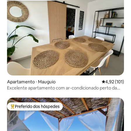
Apartamento ⋅ Mauguio
4,92 de uma av
4,92 (101)
Excelente apartamento com ar-condicionado perto da
praia
Preferido dos hóspedes
Entre os melhores preferidos dos hóspedes