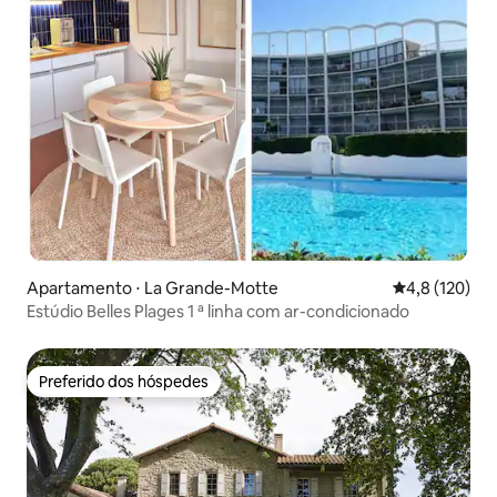
Apartamento ⋅ La Grande-Motte
4,8 de uma av
4,8 (120)
Estúdio Belles Plages 1 ª linha com ar-condicionado
Preferido dos hóspedes
Preferido dos hóspedes