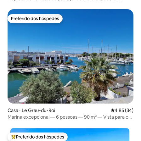
Preferido dos hóspedes
Preferido dos hóspedes
Casa ⋅ Le Grau-du-Roi
4,85 de uma a
4,85 (34)
Marina excepcional — 6 pessoas — 90 m² — Vista para o
mar Cinema
Preferido dos hóspedes
Entre os melhores preferidos dos hóspedes