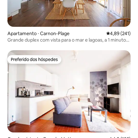
Apartamento ⋅ Carnon-Plage
4,89 de uma av
4,89 (241)
Grande duplex com vista para o mar e lagoas, a 1 minuto
da praia
Preferido dos hóspedes
Preferido dos hóspedes