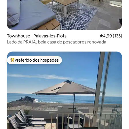
Townhouse ⋅ Palavas-les-Flots
4,99 de uma av
4,99 (135)
Lado da PRAIA, bela casa de pescadores renovada
Preferido dos hóspedes
Entre os melhores preferidos dos hóspedes