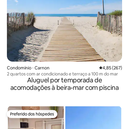
Condomínio ⋅ Carnon
4,85 de uma av
4,85 (267)
2 quartos com ar condicionado e terraço a 100 m do mar
Aluguel por temporada de
acomodações à beira-mar com piscina
Preferido dos hóspedes
Preferido dos hóspedes