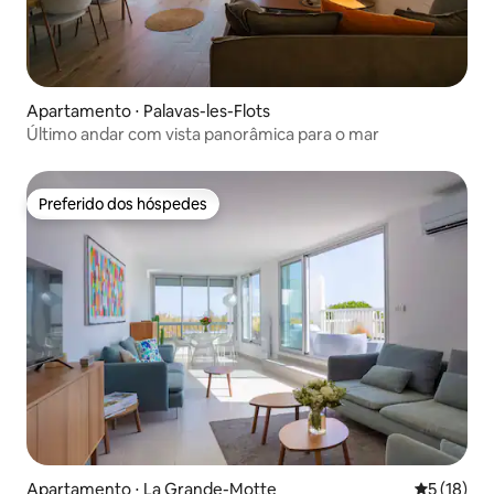
Apartamento ⋅ Palavas-les-Flots
Último andar com vista panorâmica para o mar
Preferido dos hóspedes
Preferido dos hóspedes
Apartamento ⋅ La Grande-Motte
5 de uma a
5 (18)