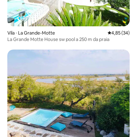
Vila ⋅ La Grande-Motte
4,85 de uma a
4,85 (34)
La Grande Motte House sw pool a 250 m da praia