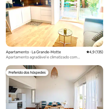
Apartamento ⋅ La Grande-Motte
4,9 de uma av
4,9 (135)
Apartamento agradável e climatizado com
estacionamento
Preferido dos hóspedes
Preferido dos hóspedes