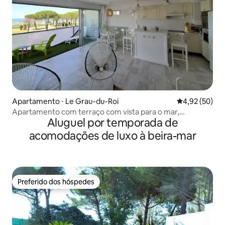
Apartamento ⋅ Le Grau-du-Roi
4,92 de uma a
4,92 (50)
Apartamento com terraço com vista para o mar,
Aluguel por temporada de
estacionamento privativo
acomodações de luxo à beira-mar
Preferido dos hóspedes
Preferido dos hóspedes