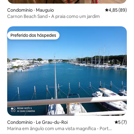
Condomínio ⋅ Mauguio
4,85 de uma a
4,85 (89)
Carnon Beach Sand • A praia como um jardim
Preferido dos hóspedes
Preferido dos hóspedes
Condomínio ⋅ Le Grau-du-Roi
5 de uma 
5 (7)
Marina em ângulo com uma vista magnífica - Port