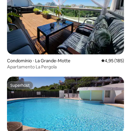
Condomínio ⋅ La Grande-Motte
4,95 de uma av
4,95 (185)
Apartamento La Pergola
Superhost
Superhost