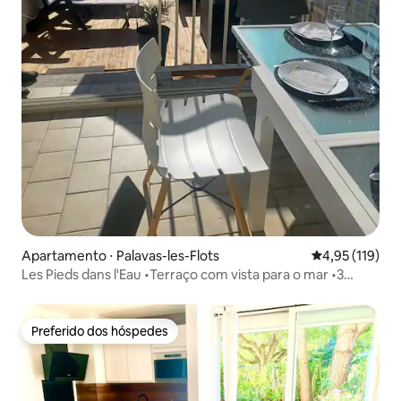
Apartamento ⋅ Palavas-les-Flots
4,95 de uma av
4,95 (119)
Les Pieds dans l'Eau •Terraço com vista para o mar •3
estrelas
Preferido dos hóspedes
Preferido dos hóspedes