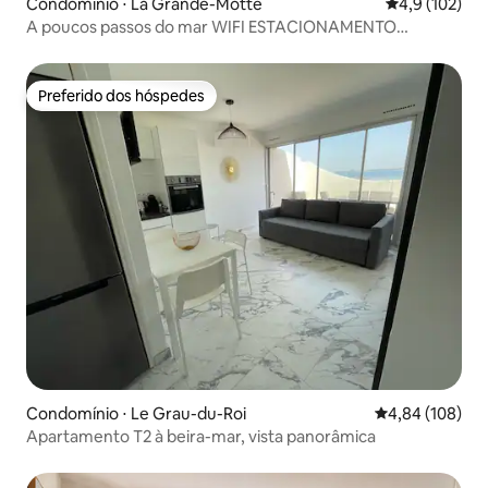
Condomínio ⋅ La Grande-Motte
4,9 de uma av
4,9 (102)
A poucos passos do mar WIFI ESTACIONAMENTO
PISCINA
Preferido dos hóspedes
Preferido dos hóspedes
Condomínio ⋅ Le Grau-du-Roi
4,84 de uma av
4,84 (108)
Apartamento T2 à beira-mar, vista panorâmica