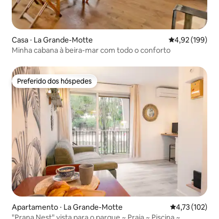
Casa ⋅ La Grande-Motte
4,92 de uma av
4,92 (199)
Minha cabana à beira-mar com todo o conforto
Preferido dos hóspedes
Preferido dos hóspedes
Apartamento ⋅ La Grande-Motte
4,73 de uma av
4,73 (102)
"Prana Nest" vista para o parque ~ Praia ~ Piscina ~