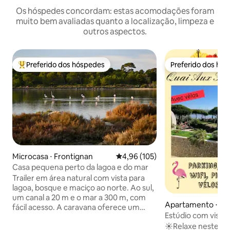
Os hóspedes concordam: estas acomodações foram
muito bem avaliadas quanto a localização, limpeza e
outros aspectos.
Preferido dos hóspedes
Preferido dos hó
Entre os melhores preferidos dos hóspedes
Preferido dos hó
Microcasa ⋅ Frontignan
4,96 de uma avaliação média de 
4,96 (105)
Casa pequena perto da lagoa e do mar
Trailer em área natural com vista para
lagoa, bosque e maciço ao norte. Ao sul,
um canal a 20 m e o mar a 300 m, com
Apartamento ⋅ Le
fácil acesso. A caravana oferece um
Roi
Estúdio com vista 
espaço para dormir com uma cama de
bonito, piscina
☀️Relaxe neste al
casal, um banheiro com chuveiro e vaso