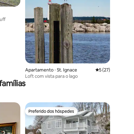
uff
Apartamento ⋅ St. Ignace
5 de uma avaliação
5 (27)
Loft com vista para o lago
amílias
Preferido dos hóspedes
Preferido dos hóspedes