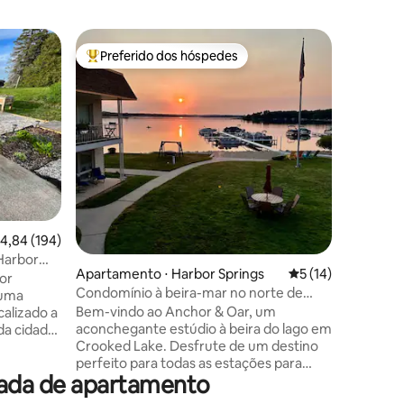
Apartame
Preferido dos hóspedes
Prefe
os hóspedes
Entre os melhores preferidos dos hóspedes
Entre o
Pense pe
Um apar
espaçoso,
levaria a
áreas en
de Michi
Charlevoi
Walloon L
caminho 
ções
encontra
,84 de uma avaliação média de 5, 194 avaliações
4,84 (194)
vinícolas
para faz
Harbor
Apartamento ⋅ Harbor Springs
5 de uma avaliação
5 (14)
outono s
or
abóbora, 
Condomínio à beira-mar no norte de
 uma
esperand
Michigan com doca para barco
Bem-vindo ao Anchor & Oar, um
alizado a
SE!
aconchegante estúdio à beira do lago em
da cidade,
Crooked Lake. Desfrute de um destino
lfe de
perfeito para todas as estações para
s para
rada de apartamento
passeios de cores de outono, perto de
eita para
trilhas de esqui e snowmobile, e seu
 vistas