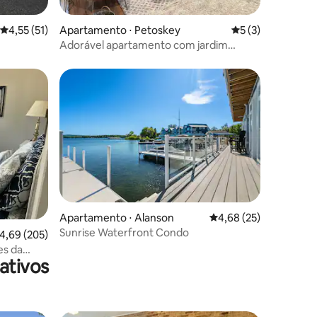
4,55 de uma avaliação média de 5, 51 avaliações
4,55 (51)
Apartamento ⋅ Petoskey
5 de uma avaliaçã
5 (3)
Adorável apartamento com jardim
privativo de um quarto
Apartamento ⋅ Alanson
4,68 de uma avaliação
4,68 (25)
Sunrise Waterfront Condo
ções
,69 de uma avaliação média de 5, 205 avaliações
4,69 (205)
es da
ativos