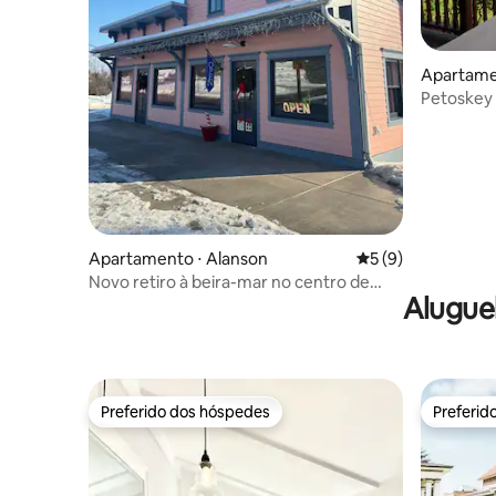
Apartame
Petoskey 
até a cid
Apartamento ⋅ Alanson
5 de uma avaliação
5 (9)
Novo retiro à beira-mar no centro de
Alugue
Alanson
Preferido dos hóspedes
Preferid
Preferido dos hóspedes
Preferid