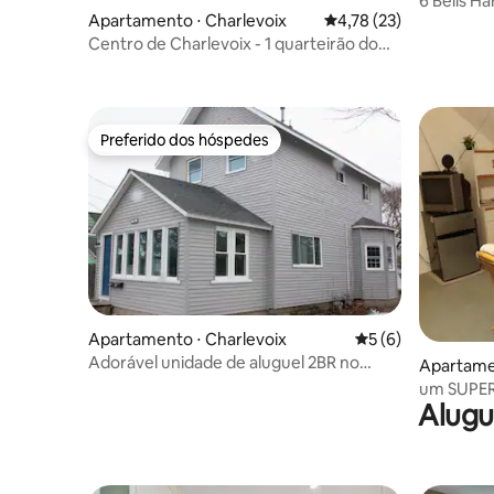
6 Bells H
Apartamento ⋅ Charlevoix
4,78 de uma avaliação 
4,78 (23)
Centro de Charlevoix - 1 quarteirão do
porto! - Inferior
Preferido dos hóspedes
Preferido dos hóspedes
Apartamento ⋅ Charlevoix
5 de uma avaliação
5 (6)
Adorável unidade de aluguel 2BR no
Apartame
coração de Charlevoix
um SUPER
Alugu
um custo 