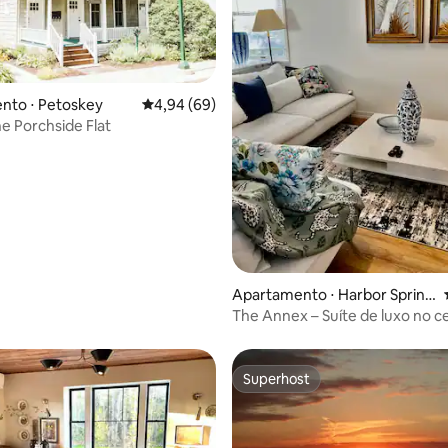
nto ⋅ Petoskey
4,94 de uma avaliação média de 5, 69 avalia
4,94 (69)
 Porchside Flat
média de 5, 69 avaliações
Apartamento ⋅ Harbor Spring
s
The Annex – Suíte de luxo no c
Harbor Springs!
Superhost
Superhost