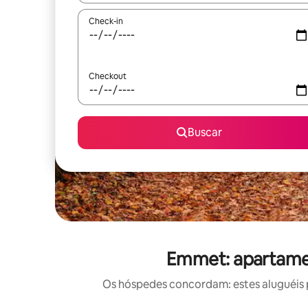
Check-in
Checkout
Buscar
Emmet: apartamen
Os hóspedes concordam: estes aluguéis 