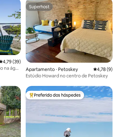
Superhost
Superhost
4,79 de uma avaliação média de 5, 39 avaliações
4,79 (39)
io na água
ções
Apartamento ⋅ Petoskey
4,78 de uma avaliaçã
4,78 (9)
Estúdio Howard no centro de Petoskey
Preferido dos hóspedes
Entre os melhores preferidos dos hóspedes