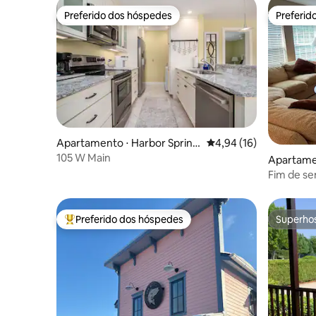
Preferido dos hóspedes
Preferid
Preferido dos hóspedes
Preferid
Apartamento ⋅ Harbor Spring
4,94 de uma avaliação 
4,94 (16)
s
105 W Main
Apartame
Fim de s
BayHarbo
Preferido dos hóspedes
Superho
Entre os melhores preferidos dos hóspedes
Superho