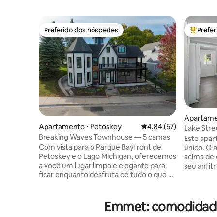
Preferido dos hóspedes
Prefe
Preferido dos hóspedes
Entre os
Apartamen
Apartamento ⋅ Petoskey
4,84 de uma avaliação 
4,84 (57)
gs
Lake Stre
Breaking Waves Townhouse — 5 camas
Harbor Sp
Este apar
Com vista para o Parque Bayfront de
único. O 
Petoskey e o Lago Michigan, oferecemos
acima de 
a você um lugar limpo e elegante para
seu anfit
ficar enquanto desfruta de tudo o que o
(nenhum s
centro da cidade tem a oferecer. Há
então não
espaço para dormir para cinco,
baixo). E
comodidades convenientes, uma
em 2021. 
Emmet: comodidades
cozinha totalmente abastecida, mas o
caminhada