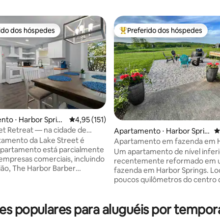
rido dos hóspedes
Preferido dos hóspedes
 melhores preferidos dos hóspedes
Entre os melhores preferidos d
to ⋅ Harbor Sprin
4,95 de uma avaliação média de 5, 151 avalia
4,95 (151)
média de 5, 57 avaliações
et Retreat — na cidade de
Apartamento ⋅ Harbor Sprin
4
rings
tamento da Lake Street é
gs
Apartamento em fazenda em 
apartamento está parcialmente
Springs
Um apartamento de nível inferi
empresas comerciais, incluindo
recentemente reformado em
rião, The Harbor Barber
fazenda em Harbor Springs. Loc
erviço químico oferecido -
poucos quilômetros do centro 
 há odores estranhos vindos de
do Lago Michigan, de esqui e go
ste espaço foi 100% melhorado
classe mundial, ciclismo e trilha
A propriedade fica a uma curta
 populares para aluguéis por tempo
caminhadas, esta é a base perf
/passeio de bicicleta da
qualquer aventura. Desfrute de