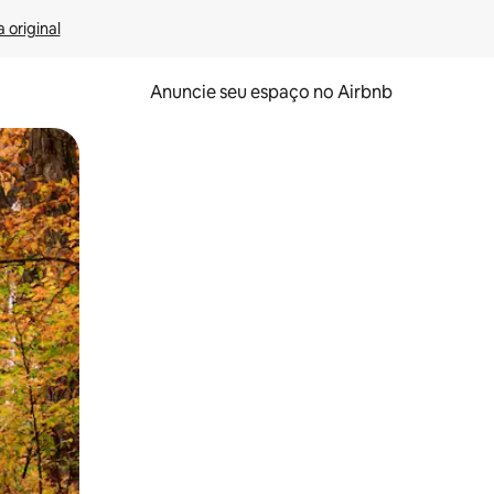
 original
Anuncie seu espaço no Airbnb
 deslizando o dedo na tela.