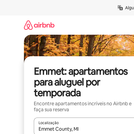
Pular
Algu
para
o
conteúdo
Emmet: apartamentos
para aluguel por
temporada
Encontre apartamentos incríveis no Airbnb e
faça sua reserva
Localização
Quando os resultados estiverem disponíveis, expl