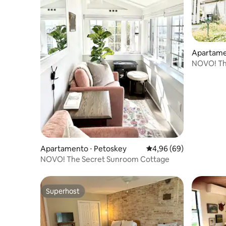
Apartame
NOVO! The
Apartamento ⋅ Petoskey
4,96 de uma avaliação 
4,96 (69)
NOVO! The Secret Sunroom Cottage
Superhost
Superhost