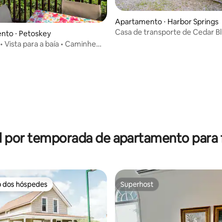
Apartamento ⋅ Harbor Springs
Casa de transporte de Cedar Bl
nto ⋅ Petoskey
• Vista para a baía • Caminhe
ade • No parque
 média de 5, 9 avaliações
l por temporada de apartamento para f
o dos hóspedes
Superhost
o dos hóspedes
Superhost