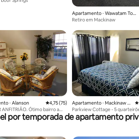
arbour Springs
média de 5, 23 avaliações
Apartamento ⋅ Wawatam Tow
nship
Retiro em Mackinaw
 média de 5, 6 avaliações
nto ⋅ Alanson
4,75 de uma avaliação média de 5, 75 avalia
4,75 (75)
Apartamento ⋅ Mackinaw Ci
4
ty
 ANFITRIÃO. Ótimo bairro a
Parkview Cottage - 5 quarteirõ
el por temporada de apartamento priv
baixo.
balsa da ilha