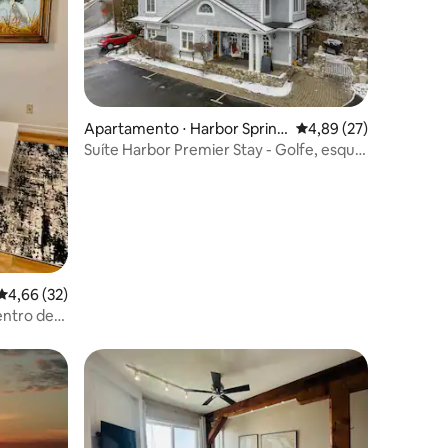
ções
Apartamento ⋅ Harbor Spring
4,89 de uma avaliação
4,89 (27)
s
Suíte Harbor Premier Stay - Golfe, esqui,
centro da cidade
4,66 de uma avaliação média de 5, 32 avaliações
4,66 (32)
entro de