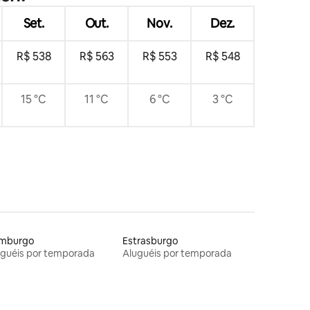
Set.
Out.
Nov.
Dez.
R$ 538
R$ 563
R$ 553
R$ 548
15 °C
11 °C
6 °C
3 °C
mburgo
Estrasburgo
uguéis por temporada
Aluguéis por temporada