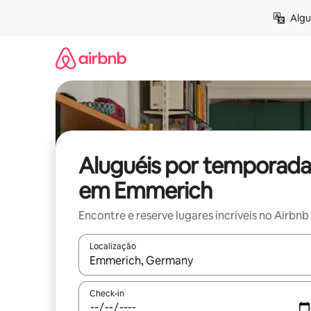
Pular
Algu
para
o
conteúdo
Aluguéis por temporada
em Emmerich
Encontre e reserve lugares incríveis no Airbnb
Localização
Quando os resultados estiverem disponíveis, expl
Check-in