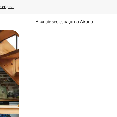
 original
Anuncie seu espaço no Airbnb
 deslizando o dedo na tela.