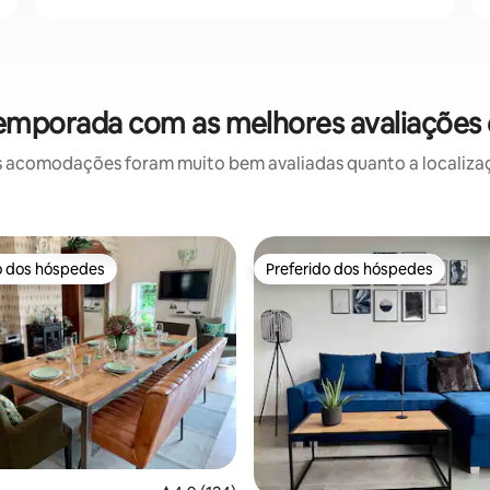
temporada com as melhores avaliaçõe
 acomodações foram muito bem avaliadas quanto a localizaçã
o dos hóspedes
Preferido dos hóspedes
o dos hóspedes
Preferido dos hóspedes
édia de 5, 428 avaliações