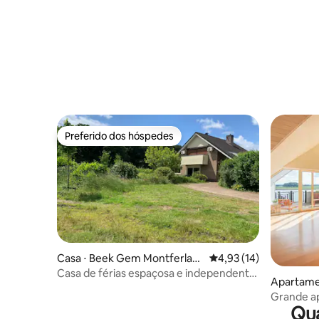
Preferido dos hóspedes
Preferido dos hóspedes
Casa ⋅ Beek Gem Montferlan
4,93 de uma avaliação 
4,93 (14)
d
Casa de férias espaçosa e independente
Apartame
na orla da floresta.
Grande a
Qua
inclinad