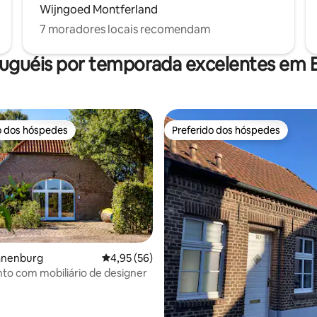
Wijngoed Montferland
7 moradores locais recomendam
luguéis por temporada excelentes em
o dos hóspedes
Preferido dos hóspedes
o dos hóspedes
Preferido dos hóspedes
ranenburg
4,95 de uma avaliação média de 5, 56 avalia
4,95 (56)
o com mobiliário de designer
 média de 5, 7 avaliações