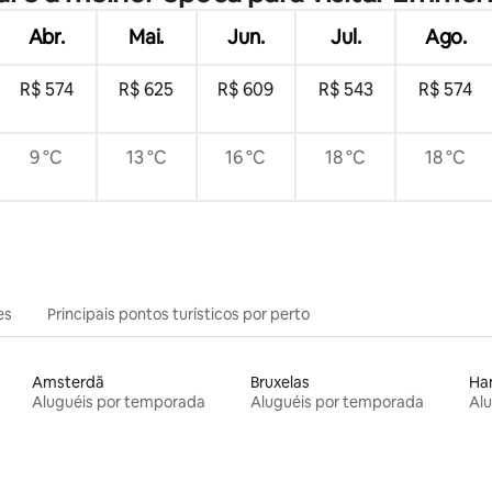
Abr.
Mai.
Jun.
Jul.
Ago.
R$ 574
R$ 625
R$ 609
R$ 543
R$ 574
9 °C
13 °C
16 °C
18 °C
18 °C
es
Principais pontos turísticos por perto
Amsterdã
Bruxelas
Ha
Aluguéis por temporada
Aluguéis por temporada
Al