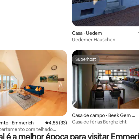
Casa ⋅ Uedem
Uedemer Häuschen
Superhost
Superhost
média de 5, 14 avaliações
Casa de campo ⋅ Beek Gem M
ontferland
Casa de férias Berghzicht
nto ⋅ Emmerich
4,85 de uma avaliação média de 5, 33 avalia
4,85 (33)
partamento com telhado
l é a melhor época para visitar Emmer
o na Rheinpromenade