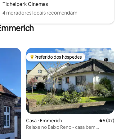
Tichelpark Cinemas
4 moradores locais recomendam
 Emmerich
Preferido dos hóspedes
Entre os melhores preferidos dos hóspedes
ções
Casa ⋅ Emmerich
5 de uma avaliação
5 (47)
Relaxe no Baixo Reno - casa bem
iluminada com lareira