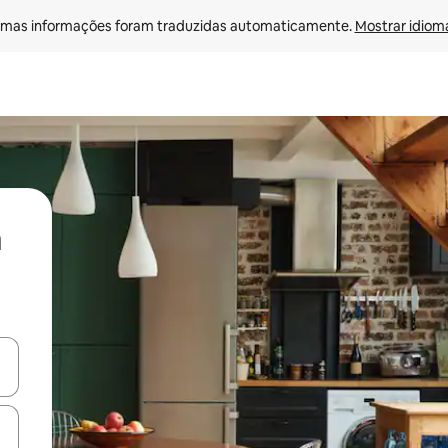
mas informações foram traduzidas automaticamente. 
Mostrar idioma
ore-os usando as seta para cima e para baixo do teclado ou tocando e