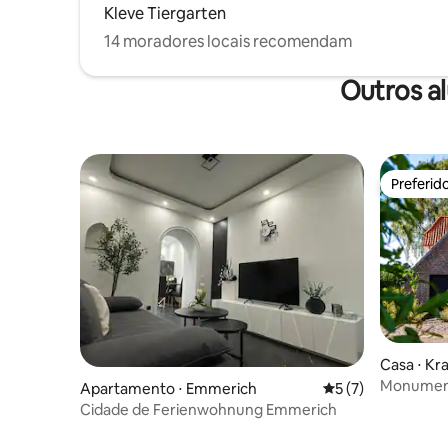
Kleve Tiergarten
14 moradores locais recomendam
Outros a
Preferid
Preferid
Casa ⋅ K
Monument
Apartamento ⋅ Emmerich
5 de uma avaliação
5 (7)
Cidade de Ferienwohnung Emmerich