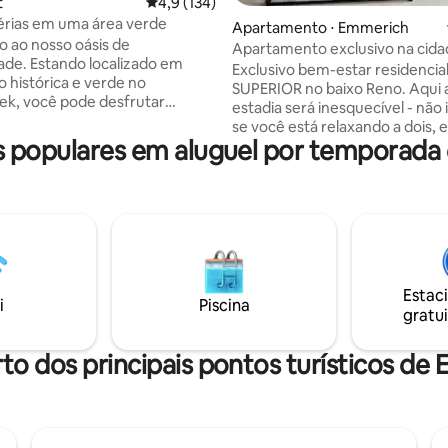
t
4,9 de uma avaliação média de 5, 134 avalia
4,9 (134)
érias em uma área verde
Apartamento ⋅ Emmerich
 ao nosso oásis de
Apartamento exclusivo na cid
dade. Estando localizado em
vista para o Reno | Sauna
Exclusivo bem-estar residencia
o histórica e verde no
SUPERIOR no baixo Reno. Aqui 
k, você pode desfrutar
estadia será inesquecível - não
e da natureza. Séculos atrás,
se você está relaxando a dois, 
o chamado "Huis Ulft" estava
populares em aluguel por temporad
com a família ou em viagem de
o no local. Costumava pertencer
O apartamento está localizado
 uma das figuras históricas mais
de Emmerich am Rhein. Direta
es da Holanda. Hoje em dia, a
calçadão do Reno. ★ Apartamento com
ão ainda se assemelha à beleza
55m² para 1-3 pessoas ★ Quar
to de fadas. A casa de campo
cama boxspring ★ Sala de esta
fortavelmente equipada com
sofá de canto Cozinha ★ tota
es como um grande terraço
equipada com assentos ★ Esp
vários quartos únicos e uma
Estac
trabalho com Wi-Fi de alta vel
i
Piscina
otalmente equipada.
gratui
Varanda com vista para o Reno
infravermelha
rto dos principais pontos turísticos de