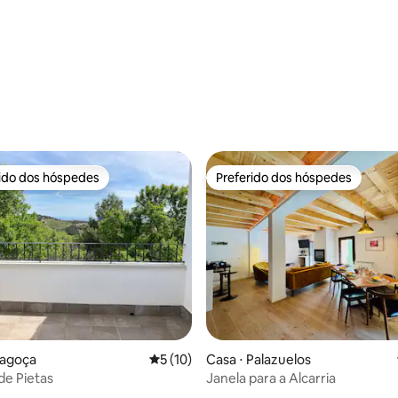
rido dos hóspedes
Preferido dos hóspedes
 melhores preferidos dos hóspedes
Preferido dos hóspedes
ragoça
5 de uma avaliação média de 5, 10 avalia
5 (10)
Casa ⋅ Palazuelos
de Pietas
Janela para a Alcarria