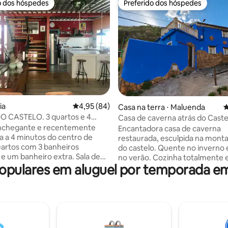
o dos hóspedes
Preferido dos hóspedes
o dos hóspedes
Preferido dos hóspedes
média de 5, 37 avaliações
ia
4,95 de uma avaliação média de 5, 84 avalia
4,95 (84)
Casa na terra ⋅ Maluenda
4
O CASTELO. 3 quartos e 4
Casa de caverna atrás do Cast
.
Maluenda
nchegante e recentemente
Encantadora casa de caverna
 a 4 minutos do centro de
restaurada, esculpida na mont
do castelo. Quente no inverno e fresco
 e um banheiro extra. Sala de
no verão. Cozinha totalmente equipada
pulares em aluguel por temporada em
aço de leitura, sala de jantar e
e churrasqueira ao ar livre em 
spaçosa com tudo o que você
privativo com mesa e cadeiras. 
 Temos também um pequeno
estar muito acolhedora com m
átio. Localização privilegiada a
jantar, TV, estante de livros e f
do centro e a apenas 3 minutos
pelotas, aquecendo toda a cas
uro. Localizada no sopé do belo
disso, existem radiadores elétr
ural de "El Castillo". Passeios e
ventiladores no verão. Tem doi