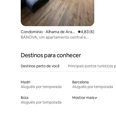
Condomínio ⋅ Alhama de Arag
4,83 de uma avaliação
4,83 (6)
ón
BÁNOVA, um apartamento central e
único.
Destinos para conhecer
Destinos perto de você
Principais pontos turísticos 
Madri
Barcelona
Aluguéis por temporada
Aluguéis por temporada
Ibiza
Mostrar mais
Aluguéis por temporada