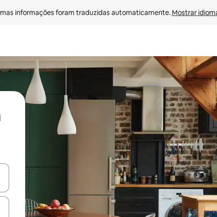
mas informações foram traduzidas automaticamente. 
Mostrar idioma
ore-os usando as seta para cima e para baixo do teclado ou tocando e