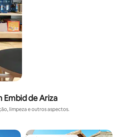
m Embid de Ariza
o, limpeza e outros aspectos.
Casa de c