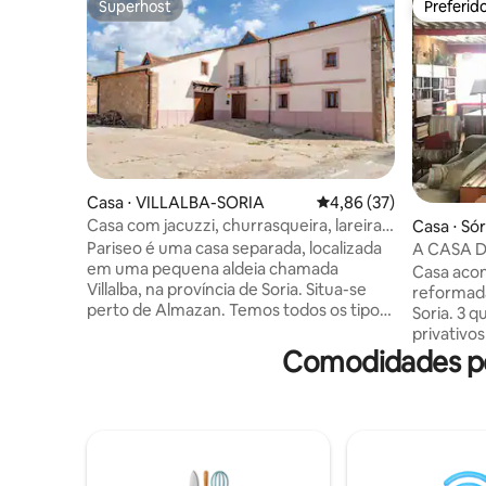
Superhost
Preferid
Superhost
Preferid
Casa ⋅ VILLALBA-SORIA
4,86 de uma avaliação 
4,86 (37)
Casa com jacuzzi, churrasqueira, lareira e
Casa ⋅ Sór
muito mais
Pariseo é uma casa separada, localizada
A CASA D
em uma pequena aldeia chamada
banheiros
Casa aco
Villalba, na província de Soria. Situa-se
reformada
perto de Almazan. Temos todos os tipos
Soria. 3 quartos com 3 banheiros
de comodidades para grupos de amigos
privativos
e famílias: 7 quartos com um banheiro
Comodidades po
estar, esp
individual cada, área externa com
cozinha e
churrasqueira, o interior tem uma jacuzzi
precisa.
e uma área de lazer. Cozinha equipada
jardim e p
com grande Paellera, liquidificador,
um passo 
liquidificador, churrasqueira, máquina de
do rio Do
café italiana e de vidro, máquina de lavar
parque nat