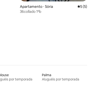
Apartamento ⋅ Sória
5 de uma avaliaçã
5 (5)
36collado 1ºb
ulouse
Palma
uguéis por temporada
Aluguéis por temporada