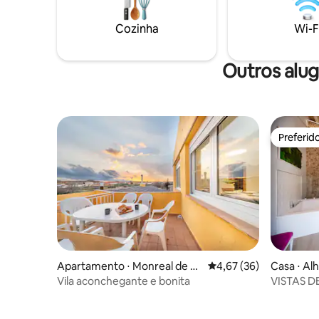
louça, micro-ondas e forno
vistas es
convencional. IG: @casapariseo
você vai 
Cozinha
Wi-F
mas dentr
Outros alu
Preferid
Preferid
Apartamento ⋅ Monreal de Ar
4,67 de uma avaliação 
4,67 (36)
Casa ⋅ A
iza
Vila aconchegante e bonita
VISTAS D