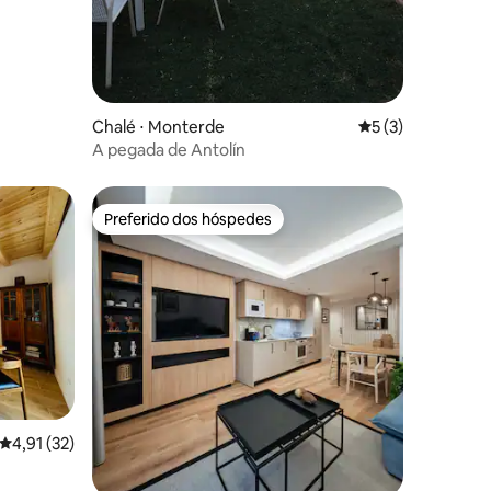
Chalé ⋅ Monterde
5 de uma avaliaçã
5 (3)
A pegada de Antolín
Preferido dos hóspedes
Preferido dos hóspedes
ções
4,91 de uma avaliação média de 5, 32 avaliações
4,91 (32)