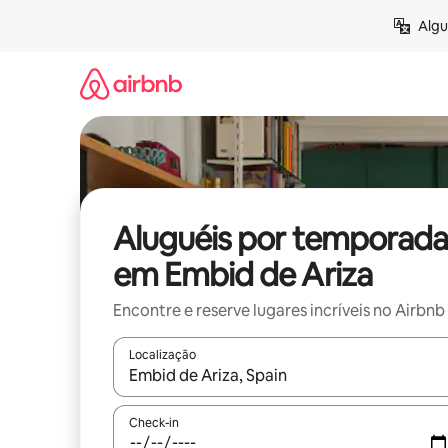
Pular
Algu
para
o
conteúdo
Aluguéis por temporada
em Embid de Ariza
Encontre e reserve lugares incríveis no Airbnb
Localização
Quando os resultados estiverem disponíveis, expl
Check-in