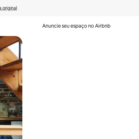
 original
Anuncie seu espaço no Airbnb
 deslizando o dedo na tela.