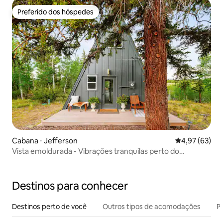
Preferido dos hóspedes
Preferido dos hóspedes
Cabana ⋅ Jefferson
4,97 de uma a
4,97 (63)
Vista emoldurada - Vibrações tranquilas perto do
reservatório de Tarryall
Destinos para conhecer
Destinos perto de você
Outros tipos de acomodações
Pr