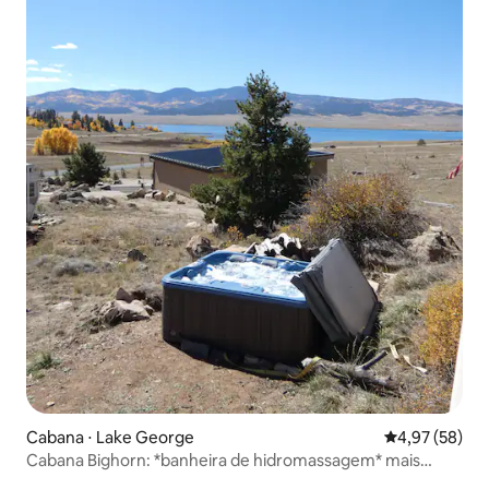
Cabana ⋅ Lake George
4,97 de uma a
4,97 (58)
Cabana Bighorn: *banheira de hidromassagem* mais
próxima do parque estadual