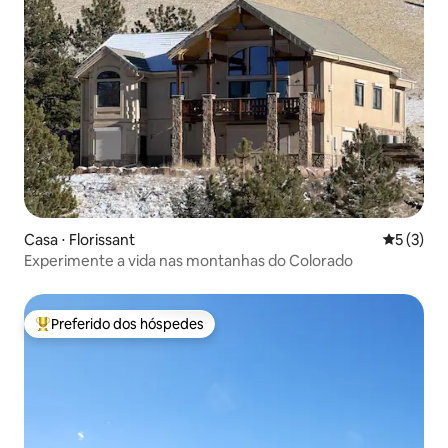
Casa ⋅ Florissant
5 de uma 
5 (3)
Experimente a vida nas montanhas do Colorado
Preferido dos hóspedes
Entre os melhores preferidos dos hóspedes