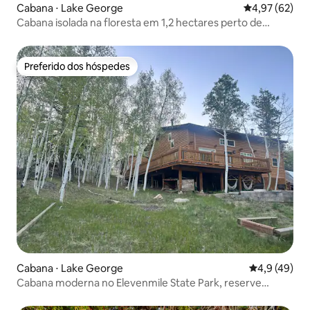
Cabana ⋅ Lake George
4,97 de uma a
4,97 (62)
Cabana isolada na floresta em 1,2 hectares perto de
Eleven Mile
Preferido dos hóspedes
Preferido dos hóspedes
Cabana ⋅ Lake George
4,9 de uma a
4,9 (49)
Cabana moderna no Elevenmile State Park, reserve
agora!