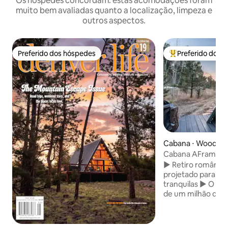
Os hóspedes concordam: estas acomodações foram
muito bem avaliadas quanto a localização, limpeza e
outros aspectos.
Preferido dos hóspedes
Preferido dos 
Preferido dos hóspedes
Entre os melhore
Cabana ⋅ Woodlan
Cabana AFrame ro
privativa, fogueira
► Retiro românti
projetado para ca
tranquilas ► O qui
de um milhão de a
nacional com uma t
leva a uma foguei
Fogueira ao ar livr