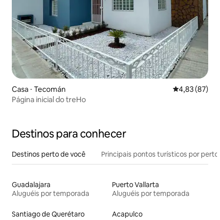
Casa ⋅ Tecomán
4,83 de uma a
4,83 (87)
Página inicial do treHo
Destinos para conhecer
Destinos perto de você
Principais pontos turísticos por perto
Guadalajara
Puerto Vallarta
Aluguéis por temporada
Aluguéis por temporada
Santiago de Querétaro
Acapulco