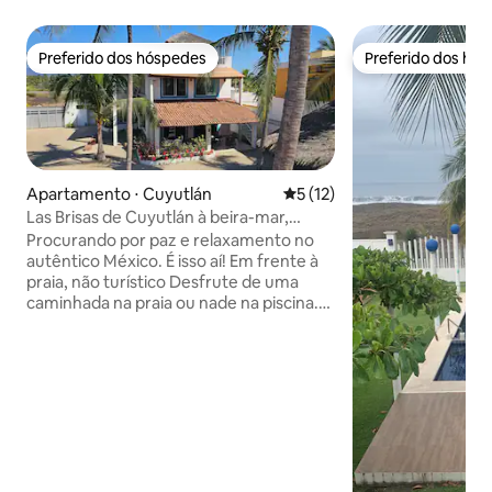
Preferido dos hóspedes
Preferido dos hó
Preferido dos hóspedes
Preferido dos hó
Apartamento ⋅ Cuyutlán
5 de uma avaliação média de
5 (12)
Las Brisas de Cuyutlán à beira-mar,
andar térreo
Procurando por paz e relaxamento no
autêntico México. É isso aí! Em frente à
praia, não turístico Desfrute de uma
caminhada na praia ou nade na piscina.
Beba água de coco ou o que for mais
adequado para você. Reconecte-se com
a natureza e sua alma, caminhe pelo
labirinto Conheça pessoas maravilhosas
que pensam como você. Restaurantes à
beira-mar e mercados locais. É seguro! 2
aluguéis, piscina compartilhada e
garagem e minha casa na propriedade.
Reserve aqui para a unidade inferior