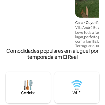
Visite um santuário de tartarugas
Casa ⋅ Cuyutlán
Villa André Bela c
Leve toda a famíli
lugar,perfeito para
com a família,Loc
Tortuguario, um sa
Comodidades populares em aluguel por
Tortugas dentro d
Palo Verde, onde
temporada em El Real
internas pelos ma
minutos da aldeia 
açougue, farmácia,
de Malecón, venda 
palapas com fruto
piscina é em dois 
churrasqueira, ser
mantimentos e re
Cozinha
Wi-Fi