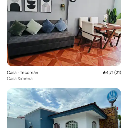
Casa ⋅ Tecomán
4,71 de uma a
4,71 (21)
Casa Ximena