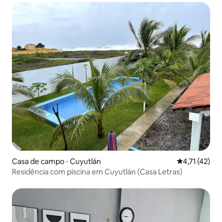
Casa de campo ⋅ Cuyutlán
4,71 de uma a
4,71 (42)
Residência com piscina em Cuyutlán (Casa Letras)