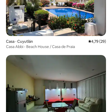
Casa ⋅ Cuyutlán
4,79 de uma a
4,79 (29)
Casa Abbi - Beach House / Casa de Praia