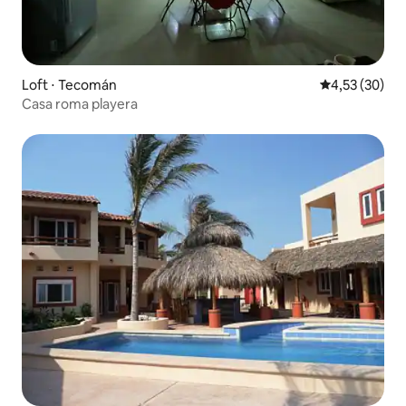
Loft ⋅ Tecomán
4,53 de uma a
4,53 (30)
Casa roma playera