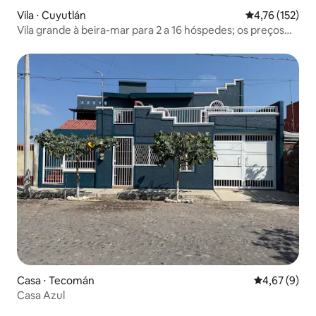
Vila ⋅ Cuyutlán
4,76 de uma av
4,76 (152)
Vila grande à beira-mar para 2 a 16 hóspedes; os preços
variam
Casa ⋅ Tecomán
4,67 de uma 
4,67 (9)
Casa Azul