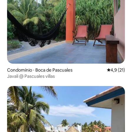
Condomínio ⋅ Boca de Pascuales
4,9 de uma a
4,9 (21)
Javali @ Pascuales villas