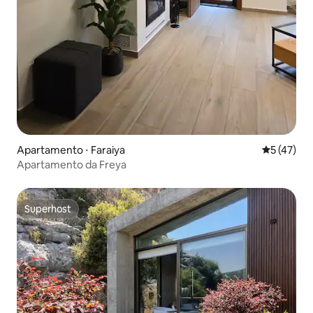
Apartamento ⋅ Faraiya
5 de uma a
5 (47)
Apartamento da Freya
Superhost
Superhost