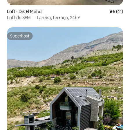
Loft ⋅ Dik El Mehdi
5 de uma a
5 (41)
Loft do SEM — Lareira, terraço, 24h⚡️
Superhost
Superhost