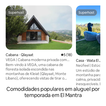
Superhost
Superhost
Superhost
Superhost
Cabana ⋅ Qlayaat
5 de uma avaliação média de
5 (18)
VEGA | Cabana moderna privada com
Casa ⋅ Wata El Jao
vista panorâmica
Bem-vindo à VEGA, uma cabana de
Neüfeel | Estúdio d
floresta isolada escondida nas
vistas
Um estúdio de lux
montanhas de Kleiat (Qlayaat, Monte
montanha para cas
Líbano), oferecendo vistas de tirar o
calma, privacidade
fôlego e tranquilidade completa
inesquecíveis. De
Projetado cuidadosamente para manhãs
Comodidades populares em aluguel por
espaço interior e 
lentas e noites aconchegantes, o Vega
100% privado com 
temporada em El Mantra
fica a apenas 3 minutos da rua principal
espreguiçadeiras,
de Kleiat, a 25 minutos do resort de
chuveiro exterior
esqui Faraya/Mzaar e a 30 minutos de