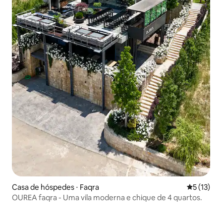
Casa de hóspedes ⋅ Faqra
5 de uma a
5 (13)
OUREA faqra - Uma vila moderna e chique de 4 quartos.