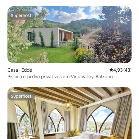
Superhost
Superhost
Casa ⋅ Edde
4,93 de uma a
4,93 (43)
Piscina e jardim privativos em Vino Valley, Batroun
Superhost
Superhost