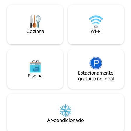
perfeito para dias
Beirute A cabana de 2 quartos, 2
aconchegantes. M
banheiros e 120 m² possui uma cozinha
e arte com curado
totalmente equipada, ar condicionado,
atmosfera de bout
Wi-Fi de fibra óptica, Smart TV e
de esqui, trilhas 
lavanderia, tornando-a ideal para
cafés, oferecend
Cozinha
Wi-Fi
estadias mais longas, como para
conveniência dura
escapadas de fim de semana
para escapadas ro
semana.
Estacionamento
Piscina
gratuito no local
Ar-condicionado