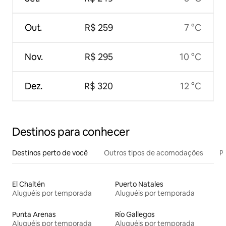
Out.
R$ 259
7 °C
Nov.
R$ 295
10 °C
Dez.
R$ 320
12 °C
Destinos para conhecer
Destinos perto de você
Outros tipos de acomodações
Pr
El Chaltén
Puerto Natales
Aluguéis por temporada
Aluguéis por temporada
Punta Arenas
Río Gallegos
Aluguéis por temporada
Aluguéis por temporada