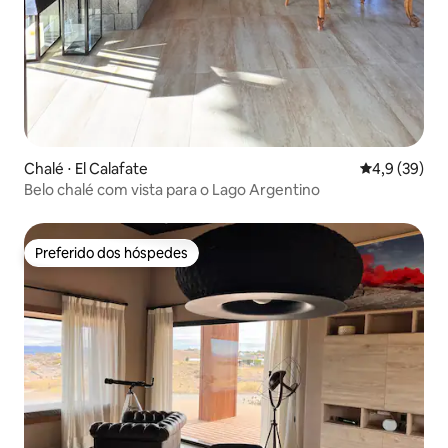
Chalé ⋅ El Calafate
4,9 de uma a
4,9 (39)
Belo chalé com vista para o Lago Argentino
Preferido dos hóspedes
Preferido dos hóspedes