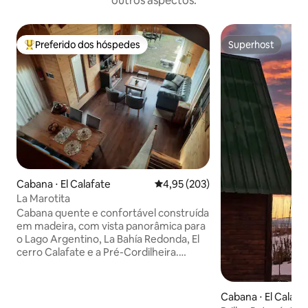
outros aspectos.
Preferido dos hóspedes
Superhost
Entre os melhores preferidos dos hóspedes
Superhost
Cabana ⋅ El Calafate
4,95 de uma avaliação média de 
4,95 (203)
La Marotita
Cabana quente e confortável construída
em madeira, com vista panorâmica para
o Lago Argentino, La Bahía Redonda, El
cerro Calafate e a Pré-Cordilheira.
Localizada a 600 metros da Av.
Libertador, se você estiver com carro,
pode chegar em 5 minutos ao centro
Cabana ⋅ El Calafa
comercial da cidade ou caminhando em