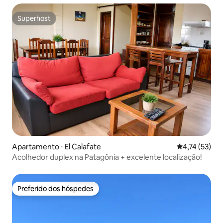
Superhost
Superhost
Apartamento ⋅ El Calafate
4,74 de uma a
4,74 (53)
Acolhedor duplex na Patagônia + excelente localização!
Preferido dos hóspedes
Preferido dos hóspedes