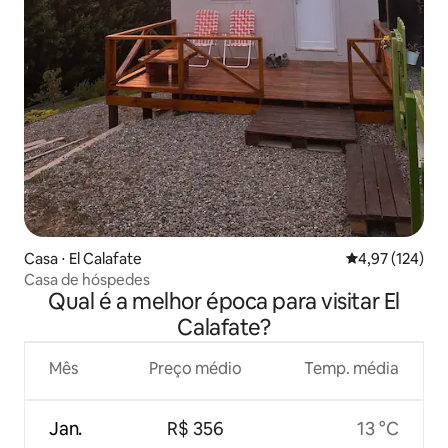
Casa ⋅ El Calafate
4,97 de uma av
4,97 (124)
Casa de hóspedes
Qual é a melhor época para visitar El
Calafate?
Mês
Preço médio
Temp. média
Jan.
R$ 356
13 °C