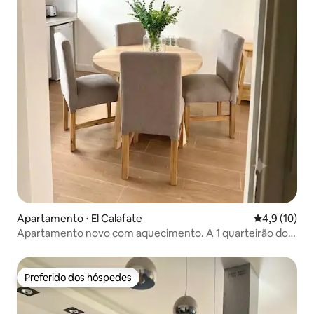
Apartamento ⋅ El Calafate
4,9 de uma a
4,9 (10)
Apartamento novo com aquecimento. A 1 quarteirão do
centro
Preferido dos hóspedes
Preferido dos hóspedes