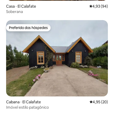
Casa ⋅ El Calafate
4,93 de uma a
4,93 (94)
Soberana
Preferido dos hóspedes
Preferido dos hóspedes
Cabana ⋅ El Calafate
4,95 de uma a
4,95 (20)
Imóvel estilo patagônico