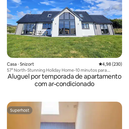
Casa ⋅ Snizort
4,98 de uma ava
4,98 (230)
57° North-Stunning Holiday Home-10 minutos para
Aluguel por temporada de apartamento
Portree
com ar-condicionado
Superhost
Superhost