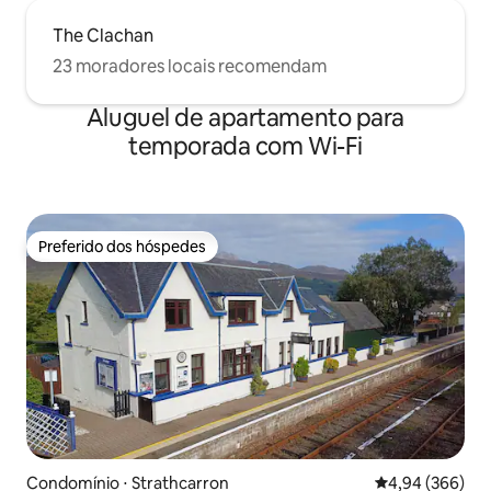
The Clachan
23 moradores locais recomendam
Aluguel de apartamento para
temporada com Wi-Fi
Preferido dos hóspedes
Preferido dos hóspedes
Condomínio ⋅ Strathcarron
4,94 de uma ava
4,94 (366)