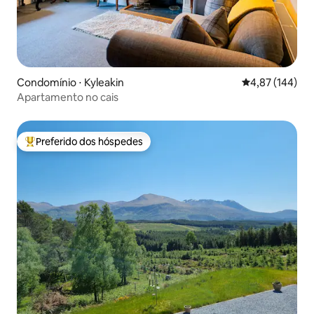
Condomínio ⋅ Kyleakin
4,87 de uma av
4,87 (144)
Apartamento no cais
Preferido dos hóspedes
Entre os melhores preferidos dos hóspedes