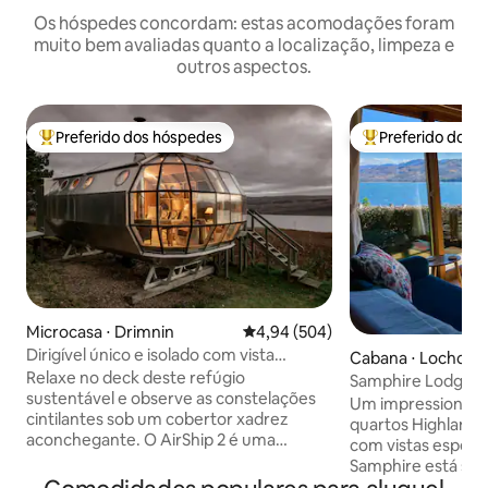
Os hóspedes concordam: estas acomodações foram
muito bem avaliadas quanto a localização, limpeza e
outros aspectos.
Preferido dos hóspedes
Preferido dos 
Entre os melhores preferidos dos hóspedes
Entre os melhore
Microcasa ⋅ Drimnin
4,94 de uma avaliação média de 5
4,94 (504)
Dirigível único e isolado com vista
Cabana ⋅ Lochcar
deslumbrante das Terras Altas
Relaxe no deck deste refúgio
Samphire Lodge c
sustentável e observe as constelações
deslumbrante para
Um impressionante
cintilantes sob um cobertor xadrez
quartos Highland 
aconchegante. O AirShip 2 é uma
com vistas espeta
cápsula de alumínio icônica e isolada
Samphire está sit
projetada por Roderick James com vista
dando-lhe uma va