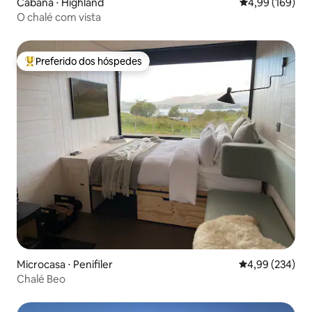
Cabana ⋅ Highland
4,99 de uma av
4,99 (169)
O chalé com vista
Preferido dos hóspedes
Entre os melhores preferidos dos hóspedes
Microcasa ⋅ Penifiler
4,99 de uma ava
4,99 (234)
Chalé Beo