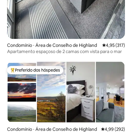
Condomínio ⋅ Área de Conselho de Highland
4,95 de uma av
4,95 (317)
Apartamento espaçoso de 2 camas com vista para o mar
Preferido dos hóspedes
Entre os melhores preferidos dos hóspedes
Condomínio ⋅ Área de Conselho de Highland
4,99 de uma ava
4,99 (292)