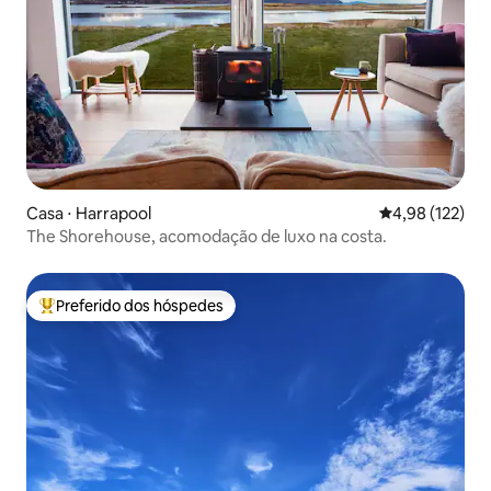
Casa ⋅ Harrapool
4,98 de uma av
4,98 (122)
The Shorehouse, acomodação de luxo na costa.
Preferido dos hóspedes
Entre os melhores preferidos dos hóspedes