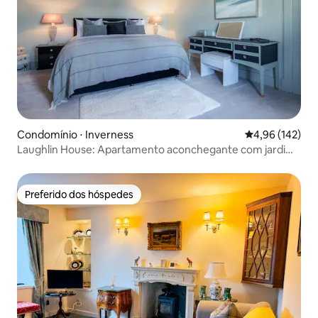
Condomínio ⋅ Inverness
4,96 de uma av
4,96 (142)
Laughlin House: Apartamento aconchegante com jardim
central
Preferido dos hóspedes
Preferido dos hóspedes