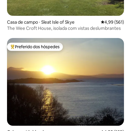
Casa de campo ⋅ Sleat Isle of Skye
4,99 de uma av
4,99 (561)
The Wee Croft House, isolada com vistas deslumbrantes
Preferido dos hóspedes
Entre os melhores preferidos dos hóspedes