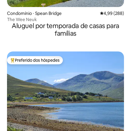
Condomínio ⋅ Spean Bridge
4,99 de uma ava
4,99 (288)
The Wee Neuk
Aluguel por temporada de casas para
famílias
Preferido dos hóspedes
Entre os melhores preferidos dos hóspedes