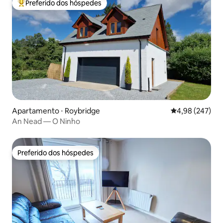
Preferido dos hóspedes
Entre os melhores preferidos dos hóspedes
Apartamento ⋅ Roybridge
4,98 de uma ava
4,98 (247)
An Nead — O Ninho
Preferido dos hóspedes
Preferido dos hóspedes