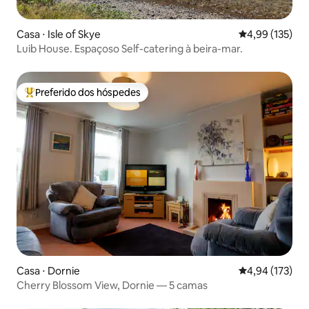
Casa ⋅ Isle of Skye
4,99 de uma av
4,99 (135)
Luib House. Espaçoso Self-catering à beira-mar.
Preferido dos hóspedes
Entre os melhores preferidos dos hóspedes
Casa ⋅ Dornie
4,94 de uma av
4,94 (173)
Cherry Blossom View, Dornie — 5 camas