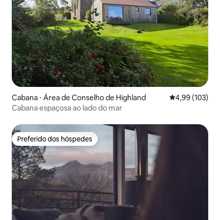
Cabana ⋅ Área de Conselho de Highland
4,99 de uma av
4,99 (103)
Cabana espaçosa ao lado do mar
Preferido dos hóspedes
Preferido dos hóspedes