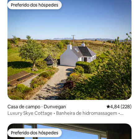
Preferido dos hóspedes
Preferido dos hóspedes
Casa de campo ⋅ Dunvegan
4,84 de uma ava
4,84 (228)
Luxury Skye Cottage • Banheira de hidromassagem •
Sauna • Churrasqueira
Preferido dos hóspedes
Preferido dos hóspedes