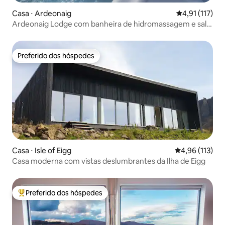
Casa ⋅ Ardeonaig
4,91 de uma av
4,91 (117)
Ardeonaig Lodge com banheira de hidromassagem e sala
de jogos
Preferido dos hóspedes
Preferido dos hóspedes
Casa ⋅ Isle of Eigg
4,96 de uma av
4,96 (113)
Casa moderna com vistas deslumbrantes da Ilha de Eigg
Preferido dos hóspedes
Entre os melhores preferidos dos hóspedes