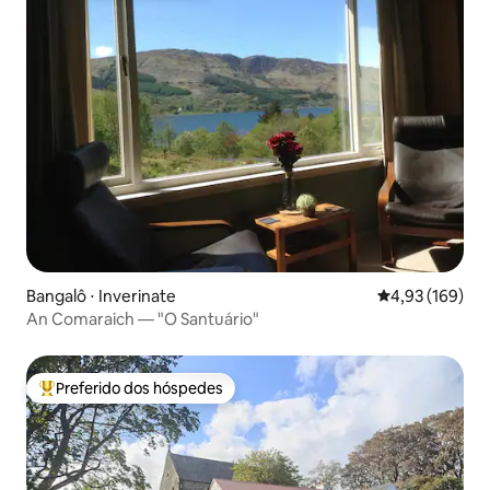
Bangalô ⋅ Inverinate
4,93 de uma av
4,93 (169)
An Comaraich — "O Santuário"
Preferido dos hóspedes
Entre os melhores preferidos dos hóspedes