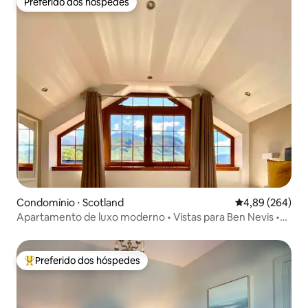
Preferido dos hóspedes
Preferido dos hóspedes
Condomínio ⋅ Scotland
4,89 de uma ava
4,89 (264)
Apartamento de luxo moderno • Vistas para Ben Nevis •
Acomoda 4 pessoas
Preferido dos hóspedes
Entre os melhores preferidos dos hóspedes