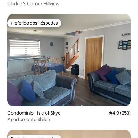
Clarkie 's Corner Hillview
Preferido dos hóspedes
Preferido dos hóspedes
Condomínio ⋅ Isle of Skye
4,9 de uma av
4,9 (253)
Apartamento Shiloh