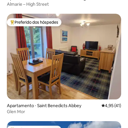
Almarie – High Street
Preferido dos hóspedes
Entre os melhores preferidos dos hóspedes
Apartamento ⋅ Saint Benedicts Abbey
4,95 de uma a
4,95 (41)
Glen Mor