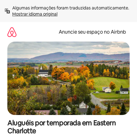
Pular
Algumas informações foram traduzidas automaticamente. 
para
Mostrar idioma original
o
conteúdo
Anuncie seu espaço no Airbnb
Aluguéis por temporada em Eastern
Charlotte