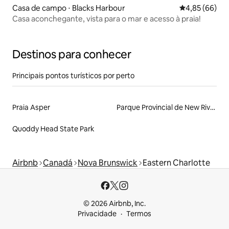
Casa de campo ⋅ Blacks Harbour
4,85 de uma a
4,85 (66)
Casa aconchegante, vista para o mar e acesso à praia!
Destinos para conhecer
Principais pontos turísticos por perto
Praia Asper
Parque Provincial de New River Beach
Quoddy Head State Park
Airbnb
Canadá
Nova Brunswick
Eastern Charlotte
© 2026 Airbnb, Inc.
Privacidade
Termos