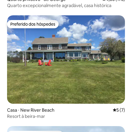
Quarto excepcionalmente agradável, casa histórica
Preferido dos hóspedes
Preferido dos hóspedes
Casa ⋅ New River Beach
5 de uma 
5 (7)
Resort à beira-mar