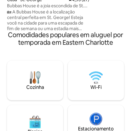
lado de St. Andrew
Bubbas House é a joia escondida de St.
Ministros. Caminhe até a nossa praia
George!
🏡 A Bubbas House é a localização
privativa e explore
central perfeita em St. George! Esteja
experimente as m
você na cidade para uma escapada de
Fundy (até 21 pés 
fim de semana ou uma estadia mais
alta/baixa), ou re
Comodidades populares em aluguel por
longa, o nosso refúgio vintage é a
observando as águ
mistura perfeita de charme, conforto e
temporada em Eastern Charlotte
deslizarem. Um pa
conveniência. Venha experimentar um
pássaros.
ritmo de vida mais lento, com a
quantidade certa de magia à moda
antiga. 🛏️Acomoda de 2 a 3 hóspedes
Cozinha 🍳 totalmente equipada com
toque retrô Quintal 🌳 privativo com
deck espaçoso e belos jardins🌸 🚶‍♀️A
uma curta distância a pé de 🍔
Cozinha
Wi-Fi
restaurantes locais e trilhas naturais
incríveis🌿
Estacionamento