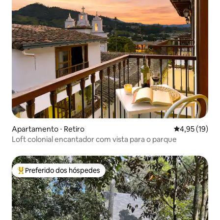
Apartamento ⋅ Retiro
4,95 de uma a
4,95 (19)
Loft colonial encantador com vista para o parque
Preferido dos hóspedes
Entre os melhores preferidos dos hóspedes