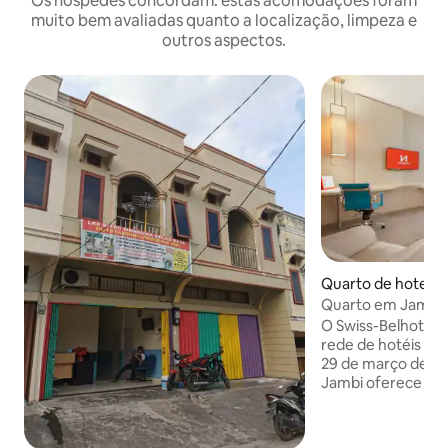
Os hóspedes concordam: estas acomodações foram
muito bem avaliadas quanto a localização, limpeza e
outros aspectos.
Quarto de hotel ⋅
ra
Quarto em Jambi b
O Swiss-Belhotel 
rede de hotéis suíç
29 de março de 20
Jambi oferece pro
hospitalidade, co
estrelas certifica
Akreditas Nasiona