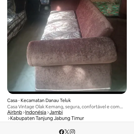
Casa ⋅ Kecamatan Danau Teluk
Casa Vintage Olak Kemang, segura, confortável e com
Airbnb
Indonésia
Jambi
amplo estacionamento
Kabupaten Tanjung Jabung Timur