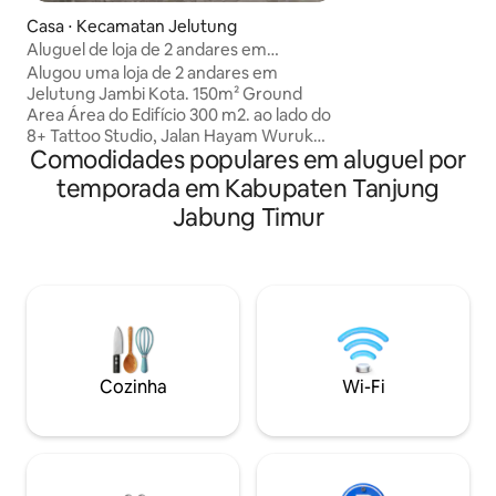
organização oficia
Casa ⋅ Kecamatan Jelutung
nacional não estru
Aluguel de loja de 2 andares em
da República da In
Jelutung
Alugou uma loja de 2 andares em
Jelutung Jambi Kota. 150m² Ground
Area Área do Edifício 300 m2. ao lado do
8+ Tattoo Studio, Jalan Hayam Wuruk
Comodidades populares em aluguel por
Gang Kampung Bantar No.41b, Talang
Away Village, Jambi 36124. Em frente à
temporada em Kabupaten Tanjung
Torre de Água Jelutung. Por favor, entre
Jabung Timur
em contato comigo para ver esta loja
Jelutung Jambi no número de telefone
localizado na última foto. Não se
preocupe, o preço anual do aluguel
ainda é negociável.
Cozinha
Wi-Fi