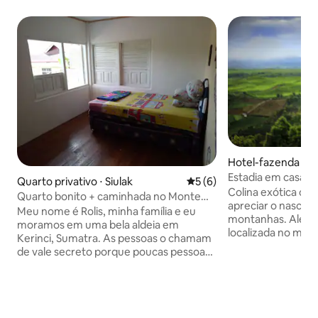
Hotel-fazenda ⋅ K
Estadia em casa de
Quarto privativo ⋅ Siulak
5 de uma avaliação média d
5 (6)
jardim de chá do
Colina exótica co
Quarto bonito + caminhada no Monte
apreciar o nascer e
Kerinci/ selva
Meu nome é Rolis, minha família e eu
montanhas. Além disso, esta aldeia
moramos em uma bela aldeia em
localizada no maio
Kerinci, Sumatra. As pessoas o chamam
mundo em um trec
de vale secreto porque poucas pessoas
vulcão mais alto d
sabem sobre nosso lugar incrível. A
Mt. Kerinci. Você pode caminhar a pé ou
maioria das pessoas da nossa
alugar bicicletas 
comunidade trabalham em canela. Os 2
das plantações da
quartos são confortáveis para 5 pessoas.
principalmente cu