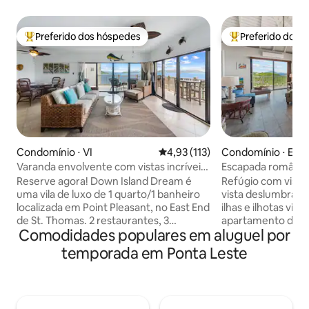
Preferido dos hóspedes
Preferido dos 
Entre os melhores preferidos dos hóspedes
Entre os melhore
Condomínio ⋅ VI
4,93 de uma avaliação média de 
4,93 (113)
Condomínio ⋅ East
Varanda envolvente com vistas incríveis!
Escapada romântic
Reformada!
Vistas incríveis!
Reserve agora! Down Island Dream é
Refúgio com vista 
uma vila de luxo de 1 quarto/1 banheiro
vista deslumbrante
localizada em Point Pleasant, no East End
ilhas e ilhotas vizi
de St. Thomas. 2 restaurantes, 3
apartamento de 1 
Comodidades populares em aluguel por
piscinas, trilha na natureza e pequena
último andar, loca
praia intimista para desfrutar. Sua casa
Pleasant! Com tet
temporada em Ponta Leste
de férias/a 5 minutos de Red Hook, com
privativa e fácil a
lojas, bares, restaurantes e a balsa para
estacionamento, e
St. John, onde você pode explorar, fazer
luminoso é perfei
caminhadas e desfrutar das praias do
romântica ou uma 