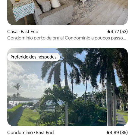
Casa ⋅ East End
4,77 de uma a
4,77 (53)
Condomínio perto da praia! Condomínio a poucos passos
da praia!
Preferido dos hóspedes
Preferido dos hóspedes
Condomínio ⋅ East End
4,89 de uma a
4,89 (35)