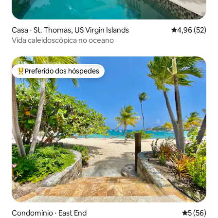
Casa ⋅ St. Thomas, US Virgin Islands
4,96 de uma a
4,96 (52)
Vida caleidoscópica no oceano
Preferido dos hóspedes
Entre os melhores preferidos dos hóspedes
Condomínio ⋅ East End
5 de uma a
5 (56)