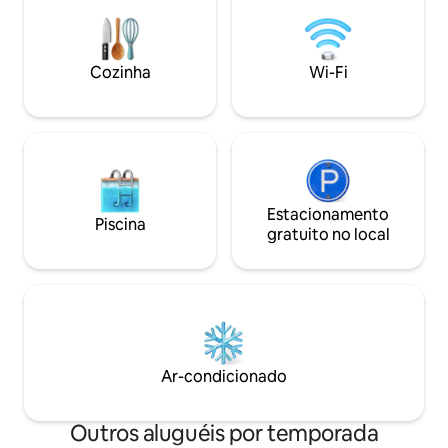
nosso Parque Nacional! A 3 minutos das
hóspedes desfruta
praias de Lindquist e Coki. Vistas incríveis
restaurantes, uma 
e brisas refrescantes esperam por você
serviço de transpo
no Down Island Dream! Experimente
lo ao restaurante 
Cozinha
Wi-Fi
nosso lar longe de casa por uma semana
praia intimista e e
e apaixone-se!
paradisíaca espera
Estacionamento
Piscina
gratuito no local
Ar-condicionado
Outros aluguéis por temporada