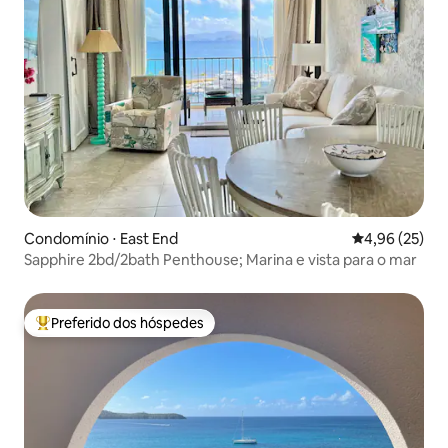
Condomínio ⋅ East End
4,96 de uma a
4,96 (25)
Sapphire 2bd/2bath Penthouse; Marina e vista para o mar
Preferido dos hóspedes
Entre os melhores preferidos dos hóspedes