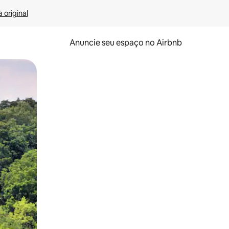
 original
Anuncie seu espaço no Airbnb
 deslizando o dedo na tela.