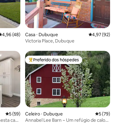
ções
4,96 de uma avaliação média de 5, 48 avaliações
4,96 (48)
Casa ⋅ Dubuque
4,97 de uma avaliação
4,97 (92)
Victoria Place, Dubuque
Preferido dos hóspedes
os hóspedes
Entre os melhores preferidos dos hóspedes
5 de uma avaliação média de 5, 59 avaliações
5 (59)
Celeiro ⋅ Dubuque
5 de uma avaliação
5 (79)
esta casa
Annabel Lee Barn ~ Um refúgio de calor
ções
e charme!