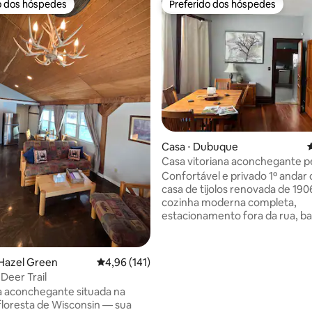
o dos hóspedes
Preferido dos hóspedes
o dos hóspedes
Preferido dos hóspedes
édia de 5, 356 avaliações
Casa ⋅ Dubuque
4
Casa vitoriana aconchegante p
faculdades com cozinha compl
Confortável e privado 1º andar
casa de tijolos renovada de 19
cozinha moderna completa,
estacionamento fora da rua, b
privativo e amplo espaço. Ótim
localização: -por Five Flags Cen
restaurantes, eventos e centro
Hazel Green
4,96 de uma avaliação média de 5, 141 avalia
4,96 (141)
cidade (0,5 milhas) - A 30 min d
Deer Trail
Galena/Sundown - No bairro his
 aconchegante situada na
Langworthy, por faculdades: -
 floresta de Wisconsin — sua
milhas -UD=1 mi -Clarke=1 mi -