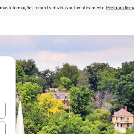
mas informações foram traduzidas automaticamente. 
Mostrar idioma
ore-os usando as seta para cima e para baixo do teclado ou tocando e