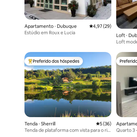
Apartamento ⋅ Dubuque
4,97 de uma avaliação 
4,97 (29)
Estúdio em Roux e Lucia
Loft ⋅ Du
Loft mode
Dubuque
Preferido dos hóspedes
Preferid
Entre os melhores preferidos dos hóspedes
Preferid
Tenda ⋅ Sherrill
5 de uma avaliação 
5 (36)
Apartamen
Tenda de plataforma com vista para o rio
Quarto 3 -
em Balltown Ridge
aconchega