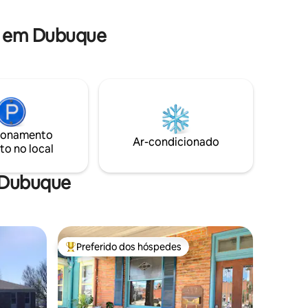
no andar de cima com meu cachorro.
a em Dubuque
quina de
ill - poço
e
ionamento
Ar-condicionado
to no local
m Dubuque
Preferido dos hóspedes
Entre os melhores preferidos dos hóspedes