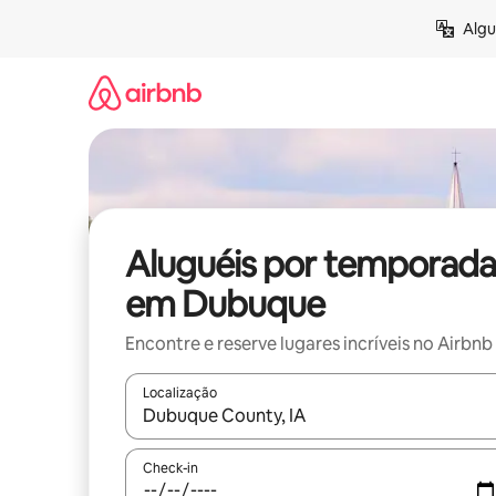
Pular
Algu
para
o
conteúdo
Aluguéis por temporada
em Dubuque
Encontre e reserve lugares incríveis no Airbnb
Localização
Quando os resultados estiverem disponíveis, expl
Check-in