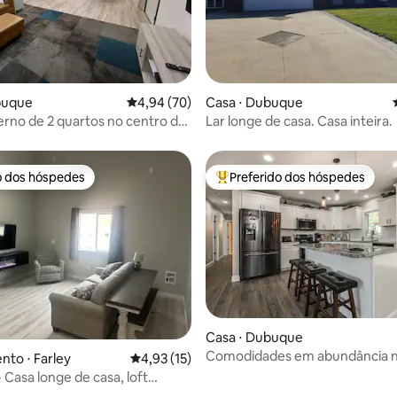
média de 5, 29 avaliações
buque
4,94 de uma avaliação média de 5, 70 avalia
4,94 (70)
Casa ⋅ Dubuque
rno de 2 quartos no centro de
Lar longe de casa. Casa inteira.
o dos hóspedes
Preferido dos hóspedes
o dos hóspedes
Entre os melhores preferidos d
Casa ⋅ Dubuque
Comodidades em abundância n
média de 5, 36 avaliações
to ⋅ Farley
4,93 de uma avaliação média de 5, 15 avalia
4,93 (15)
recém-reformada!
 Casa longe de casa, loft
nte com lareira