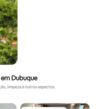
es em Dubuque
o, limpeza e outros aspectos.
Apartam