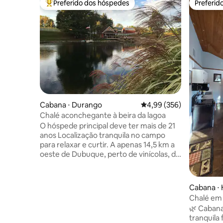
Preferido dos hóspedes
Preferid
Entre os melhores preferidos dos hóspedes
Preferid
Cabana ⋅ Durango
4,99 de uma avaliação m
4,99 (356)
Chalé aconchegante à beira da lagoa
O hóspede principal deve ter mais de 21
anos Localização tranquila no campo
para relaxar e curtir. A apenas 14,5 km a
oeste de Dubuque, perto de vinícolas, da
Heritage Trail e do Sundown Mountain
Resort. O hóspede principal deve ter
mais de 21 anos para reservar. Cabana
Cabana ⋅ 
aconchegante e lagoa de 1/4 de acre.
Chalé em 
Temos certeza de que você vai adorar
🌿 Cabana
este espaço tanto quanto nós. Não é
tranquila
adequado para crianças menores de 12