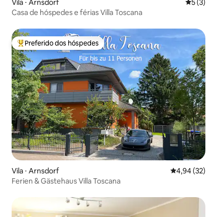
Vila ⋅ Arnsdorf
5 de uma 
5 (3)
Casa de hóspedes e férias Villa Toscana
Preferido dos hóspedes
Entre os melhores preferidos dos hóspedes
Vila ⋅ Arnsdorf
4,94 de uma a
4,94 (32)
Ferien & Gästehaus Villa Toscana