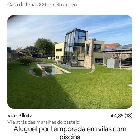
Casa de férias XXL em Struppen
Vila ⋅ Pillnitz
4,89 de uma a
4,89 (18)
Vila atrás das muralhas do castelo
Aluguel por temporada em vilas com
piscina