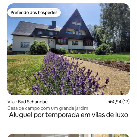
Preferido dos hóspedes
Preferido dos hóspedes
Vila ⋅ Bad Schandau
4,94 de uma a
4,94 (17)
Casa de campo com um grande jardim
Aluguel por temporada em vilas de luxo