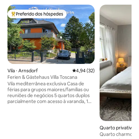
Preferido dos hóspedes
Entre os melhores preferidos dos hóspedes
Vila ⋅ Arnsdorf
4,94 de uma avaliação média de
4,94 (32)
Ferien & Gästehaus Villa Toscana
Vila mediterrânea exclusiva Casa de
férias para grupos maiores/famílias ou
reuniões de negócios 5 quartos duplos
parcialmente com acesso à varanda, 1
quarto individual, cama extra, berço de
viagem, 3 banheiros, cozinha totalmente
equipada, ampla área de estar, sauna
com sala de relaxamento, internet
Quarto privativo 
rápida/Wi-Fi Crianças são bem-vindas -
Quarto charmoso
Comodidades completas disponíveis