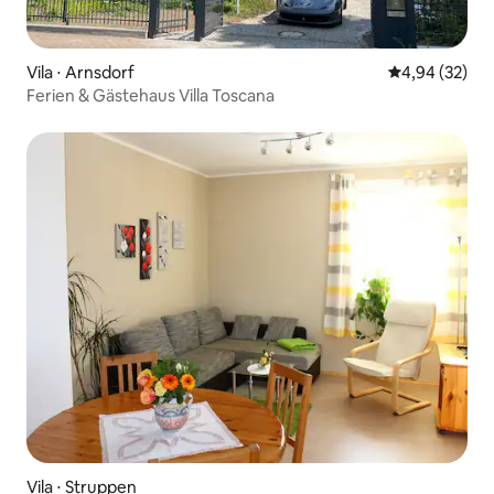
Vila ⋅ Arnsdorf
4,94 de uma a
4,94 (32)
Ferien & Gästehaus Villa Toscana
Vila ⋅ Struppen