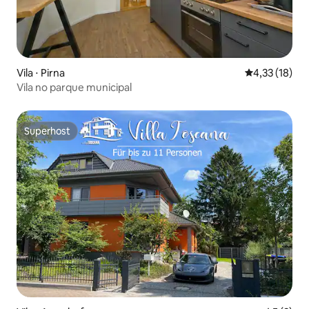
Vila ⋅ Pirna
4,33 de uma a
4,33 (18)
Vila no parque municipal
Superhost
Superhost