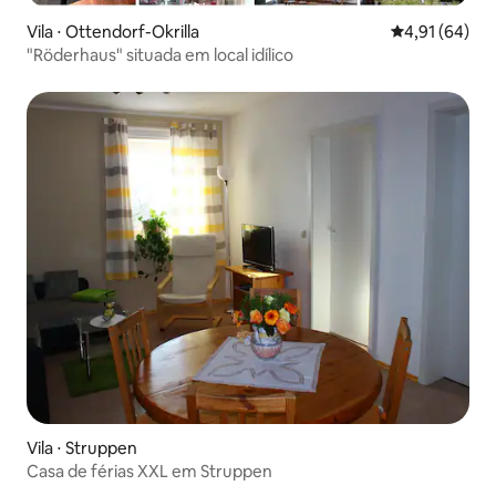
Vila ⋅ Ottendorf-Okrilla
4,91 de uma a
4,91 (64)
"Röderhaus" situada em local idílico
Vila ⋅ Struppen
Casa de férias XXL em Struppen