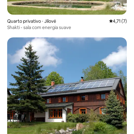
Quarto privativo ⋅ Jílové
4,71 de uma 
4,71 (7)
Shakti - sala com energia suave