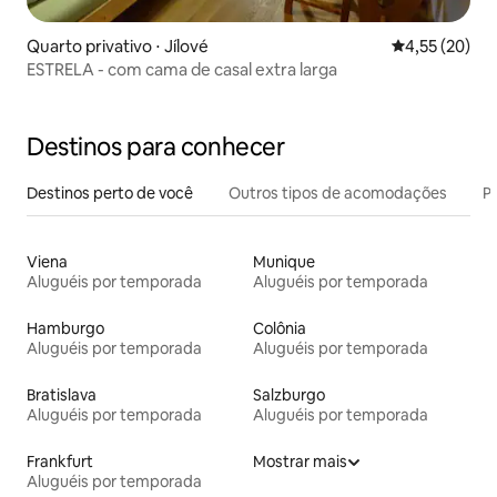
Quarto privativo ⋅ Jílové
4,55 de uma a
4,55 (20)
ESTRELA - com cama de casal extra larga
Destinos para conhecer
Destinos perto de você
Outros tipos de acomodações
Pr
Viena
Munique
Aluguéis por temporada
Aluguéis por temporada
Hamburgo
Colônia
Aluguéis por temporada
Aluguéis por temporada
Bratislava
Salzburgo
Aluguéis por temporada
Aluguéis por temporada
Frankfurt
Mostrar mais
Aluguéis por temporada