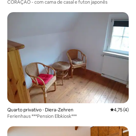
CORAÇÃO - com cama de casal e futon japonês
Quarto privativo ⋅ Diera-Zehren
4,75 de uma 
4,75 (4)
Ferienhaus ***Pension Elbkiosk***