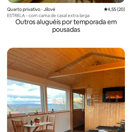
Quarto privativo ⋅ Jílové
4,55 de uma a
4,55 (20)
ESTRELA - com cama de casal extra larga
Outros aluguéis por temporada em
pousadas