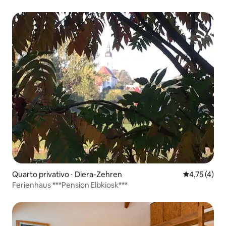
Quarto privativo ⋅ Diera-Zehren
4,75 de uma 
4,75 (4)
Ferienhaus ***Pension Elbkiosk***