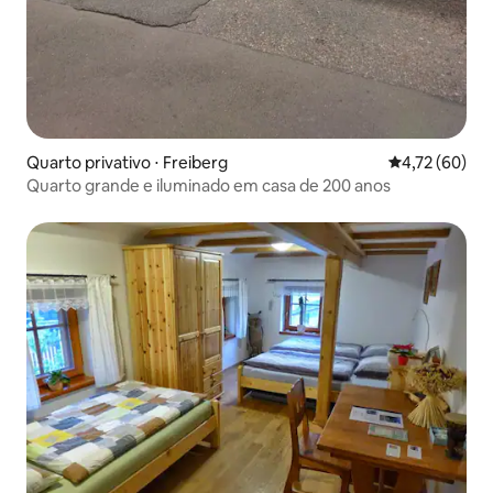
Quarto privativo ⋅ Freiberg
4,72 de uma a
4,72 (60)
Quarto grande e iluminado em casa de 200 anos