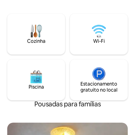
manhã, churrasqueira, fogueira e
saunas. Nossas portas estão todas
abertas. Então você pode usar a
máquina de lavar e a cozinha em caso de
emergência. No estudo podemos fazer
pintura, artesanato e artesanato juntos
Cozinha
Wi-Fi
Estacionamento
Piscina
gratuito no local
Pousadas para famílias