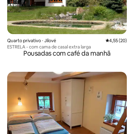
Quarto privativo ⋅ Jílové
4,55 de uma a
4,55 (20)
ESTRELA - com cama de casal extra larga
Pousadas com café da manhã