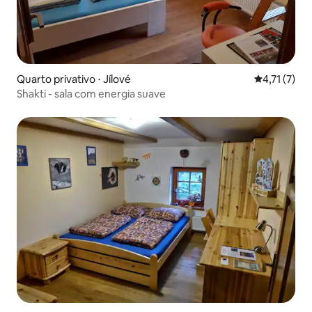
Quarto privativo ⋅ Jílové
4,71 de uma 
4,71 (7)
Shakti - sala com energia suave