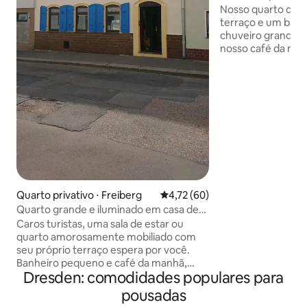
Nosso quarto dup
terraço e um ban
chuveiro grande.
nosso café da manhã
extensa área exte
relaxar, com balan
espreguiçadeiras relaxa
uma rodada de tênis de
as comodidades pa
cozinha compartil
Um destaque é a 
panorâmica com v
Conforto perfeito
Quarto privativo ⋅ Freiberg
4,72 de uma avaliação média de
4,72 (60)
Quarto grande e iluminado em casa de
200 anos
Caros turistas, uma sala de estar ou
quarto amorosamente mobiliado com
seu próprio terraço espera por você.
Banheiro pequeno e café da manhã,
Dresden: comodidades populares para
quarto. É muito silencioso, pois só Ralph,
a mãe e o gato Smoky moram conosco.
pousadas
Você pode usar o jardim para café da