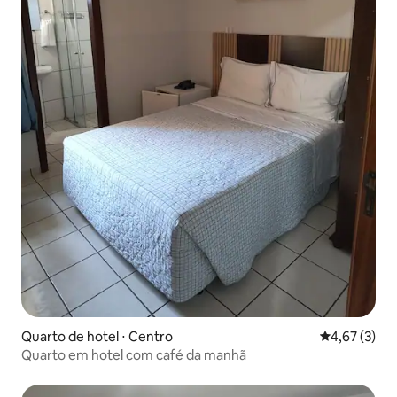
Quarto de hotel ⋅ Centro
4,67 de uma 
4,67 (3)
Quarto em hotel com café da manhã