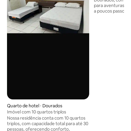
para aventuras ao 
a poucos passos de
delícias gastronôm
Convenientemente 
do Aeroporto de D
para explorar as 
relaxar nos restau
cidade. Ideal para 
viajantes de negó
relaxamento e c
localização privile
Quarto de hotel ⋅ Dourados
Imóvel com 10 quartos triplos
Nossa residência conta com 10 quartos
triplos, com capacidade total para até 30
pessoas, oferecendo conforto,