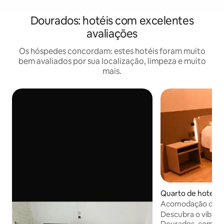
Dourados: hotéis com excelentes
avaliações
Os hóspedes concordam: estes hotéis foram muito
bem avaliados por sua localização, limpeza e muito
mais.
Quarto de hotel ⋅
Acomodação confo
perto da Área Ver
Descubra o vibran
Dourados, com fác