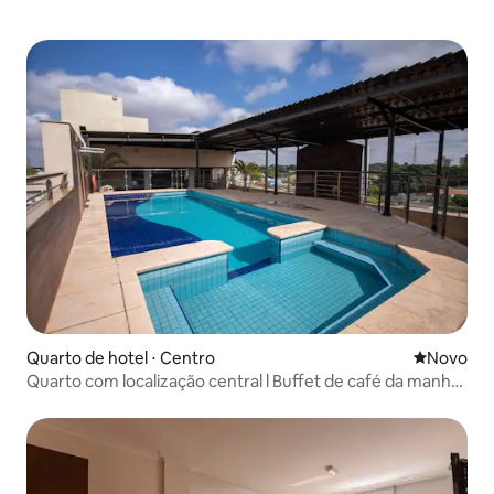
Quarto de hotel ⋅ Centro
Novo lugar
Novo
Quarto com localização central l Buffet de café da manhã
gratuito