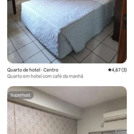
Quarto de hotel ⋅ Centro
4,67 de uma 
4,67 (3)
Quarto em hotel com café da manhã
Superhost
Superhost