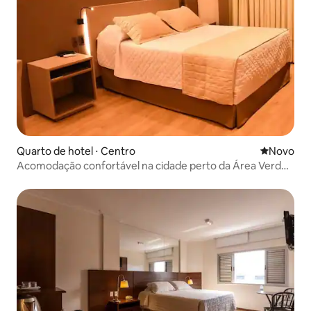
Quarto de hotel ⋅ Centro
Novo lugar
Novo
Acomodação confortável na cidade perto da Área Verde
e do centro