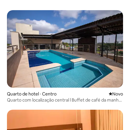
Quarto de hotel ⋅ Centro
Novo lugar
Novo
Quarto com localização central l Buffet de café da manhã
gratuito