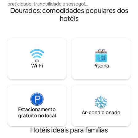
praticidade, tranquilidade e sossego!
Dourados: comodidades populares dos
Cada quarto dispõe de: • TV • Ar-
condicionado • Banheiro privativo limpo
hotéis
e organizado • Camas novas • Wi-Fi •
Ambiente arejado e confortável A
propriedade oferece estacionamento.
💰 Valor da diária: R$ 140,00 por quarto. A
casa possui 10 quartos disponíveis, e a
reserva é feita por quarto (R$140,00).
Wi-Fi
Piscina
Estacionamento
Ar-condicionado
gratuito no local
Hotéis ideais para famílias