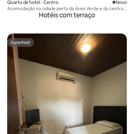
Quarto de hotel ⋅ Centro
Novo lugar
Novo
Acomodação na cidade perto da Área Verde e do centro
Hotéis com terraço
de Dourados
Superhost
Superhost