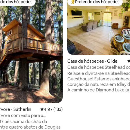
rido dos hóspedes
Preferido dos hóspedes
 melhores preferidos dos hóspedes
Entre os melhores preferidos d
édia de 5, 621 avaliações
Casa de hóspedes ⋅ Glide
4
Casa de hóspedes Steelhead co
jogos
Relaxe e divirta-se na Steelhea
Guesthouse! Estamos aninhado
coração da natureza em Idleyld 
A caminho de Diamond Lake (a
distância), Crater Lake (a 125 k
distância) ou de qualquer uma 
incríveis cachoeiras e trilhas pa
vore ⋅ Sutherlin
4,97 de uma avaliação média de 5, 133 avalia
4,97 (133)
caminhada? Que tal pescar tru
rvore com vista para a
prateadas no mundialmente fa
a
 17 pés acima do chão da
North Umpqua? Não procure m
entre quatro abetos de Douglas
Estamos a poucos minutos de a