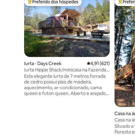
Preferido dos hóspedes
Prefe
Entre os melhores preferidos dos hóspedes
Entre os
Iurta ⋅ Days Creek
4,91 de uma avaliação m
4,91 (621)
Iurta Hippie Shack/minicasa na Fazenda
Pachamama
Esta elegante iurta de 7 metros forrada
de cedro possui piso de madeira,
aquecimento, ar-condicionado, cama
queen e futon queen. Aberto e arejado,
com uma cúpula transparente para
observar as estrelas da cama! Uma
pequena casa anexa privada inclui um
Casa na ár
banheiro com chuveiro quente e uma
Casa na á
cozinha completa com fogão a gás,
montanh
Situado a
geladeira, cafeteira (sem micro-ondas).
floresta 
Café da manhã continental gratuito: