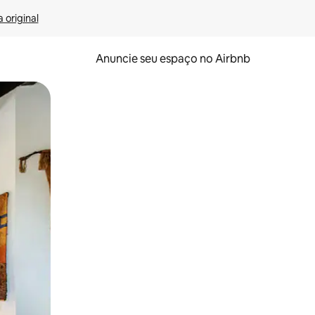
 original
Anuncie seu espaço no Airbnb
 deslizando o dedo na tela.