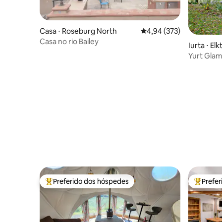
Casa ⋅ Roseburg North
4,94 de uma avaliação m
4,94 (373)
Casa no rio Bailey
Iurta ⋅ El
Yurt Glam
Vineyard
Preferido dos hóspedes
Prefe
Entre os melhores preferidos dos hóspedes
Entre os