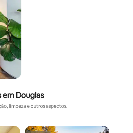
s em Douglas
o, limpeza e outros aspectos.
Casa ⋅ P