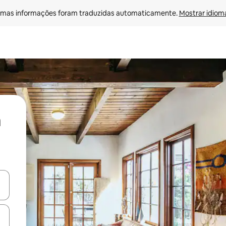
mas informações foram traduzidas automaticamente. 
Mostrar idioma
ore-os usando as seta para cima e para baixo do teclado ou tocando e