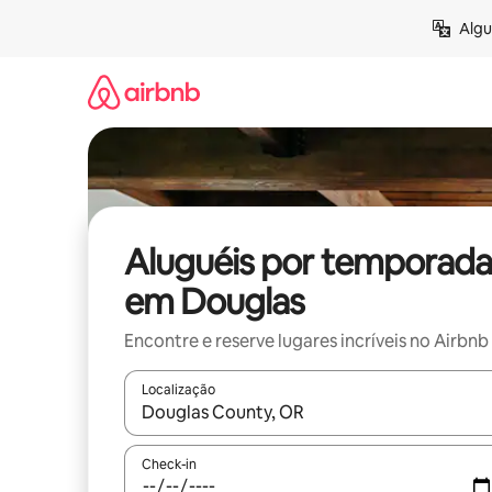
Pular
Algu
para
o
conteúdo
Aluguéis por temporada
em Douglas
Encontre e reserve lugares incríveis no Airbnb
Localização
Quando os resultados estiverem disponíveis, expl
Check-in