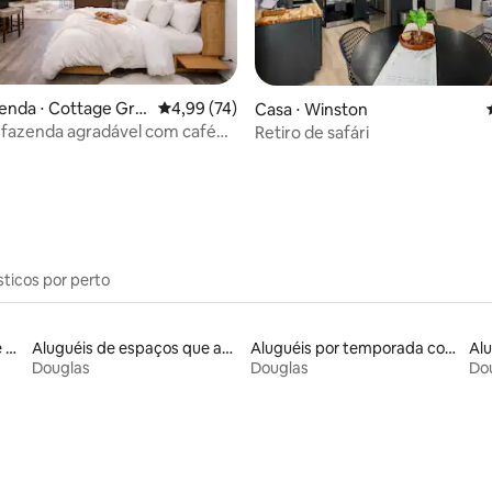
enda ⋅ Cottage Gro
4,99 de uma avaliação média de 5, 74 avalia
4,99 (74)
Casa ⋅ Winston
 fazenda agradável com café
Retiro de safári
édia de 5, 181 avaliações
 caseiro
sticos por perto
Aluguel por temporada de microcasas
Aluguéis de espaços que aceitam animais de estimação
Aluguéis por temporada com suítes privativas
Douglas
Douglas
Do