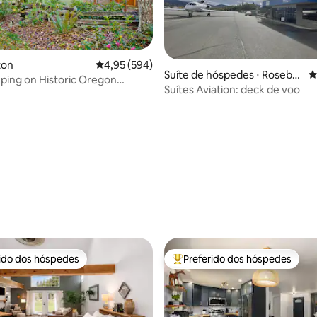
édia de 5, 373 avaliações
kton
4,95 de uma avaliação média de 5, 594 avalia
4,95 (594)
Suíte de hóspedes ⋅ Rosebur
4
ping on Historic Oregon
g
Suítes Aviation: deck de voo
rido dos hóspedes
Preferido dos hóspedes
 melhores preferidos dos hóspedes
Entre os melhores preferidos d