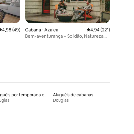
ções
4,98 de uma avaliação média de 5, 49 avaliações
4,98 (49)
Cabana ⋅ Azalea
4,94 de uma avaliação 
4,94 (221)
Bem-aventurança + Solidão, Natureza
Pacífica 3min para I-5
Aluguéis por temporada em hotéis-fazenda
Aluguéis de cabanas
uglas
Douglas