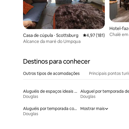
Hotel-faz
ve
Chalé em
Casa de cúpula ⋅ Scottsburg
4,97 de uma avaliação m
4,97 (181)
da manhã
Alcance da maré do Umpqua
Destinos para conhecer
Outros tipos de acomodações
Principais pontos turí
Aluguéis de espaços ideais para famílias
Douglas
Douglas
Aluguéis por temporada com acesso ao lago
Mostrar mais
Douglas