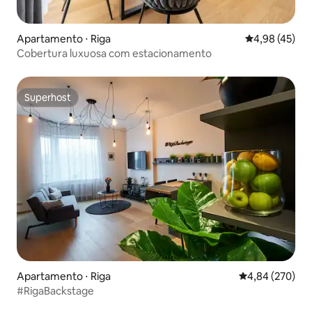
Apartamento ⋅ Riga
4,98 de uma a
4,98 (45)
Cobertura luxuosa com estacionamento
Superhost
Superhost
Apartamento ⋅ Riga
4,84 de uma ava
4,84 (270)
#RigaBackstage