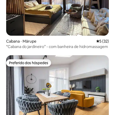
Cabana ⋅ Mārupe
5 de uma a
5 (32)
“Cabana do jardineiro” - com banheira de hidromassagem
Preferido dos hóspedes
Preferido dos hóspedes