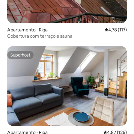
Apartamento ⋅ Riga
4,78 de uma av
4,78 (117)
Cobertura com terraço e sauna
Superhost
Superhost
Apartamento ⋅ Riga
4,87 de uma av
4,87 (126)