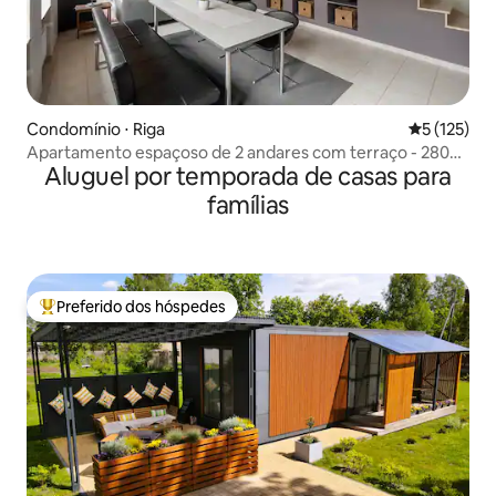
Condomínio ⋅ Riga
5 de uma av
5 (125)
Apartamento espaçoso de 2 andares com terraço - 280
Aluguel por temporada de casas para
m²
famílias
Preferido dos hóspedes
Entre os melhores preferidos dos hóspedes