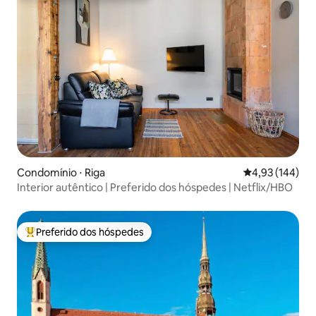
Condomínio ⋅ Riga
4,93 de uma av
4,93 (144)
Interior autêntico | Preferido dos hóspedes | Netflix/HBO
Preferido dos hóspedes
Entre os melhores preferidos dos hóspedes