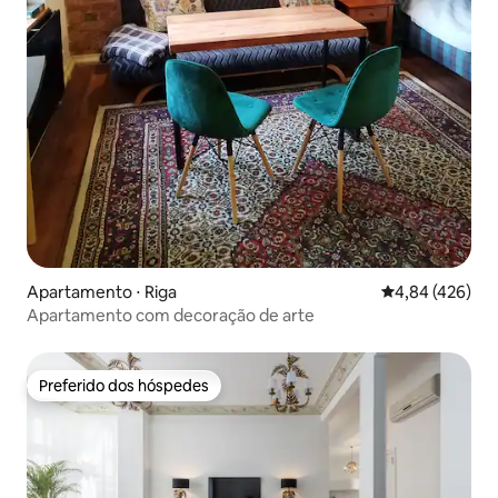
Apartamento ⋅ Riga
4,84 de uma av
4,84 (426)
Apartamento com decoração de arte
Preferido dos hóspedes
Preferido dos hóspedes