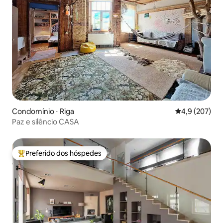
Condomínio ⋅ Riga
4,9 de uma av
4,9 (207)
Paz e silêncio CASA
Preferido dos hóspedes
Entre os melhores preferidos dos hóspedes