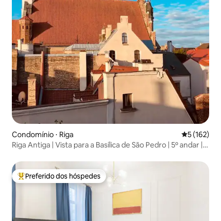
Condomínio ⋅ Riga
5 de uma av
5 (162)
Riga Antiga | Vista para a Basílica de São Pedro | 5º andar |
Elevador
Preferido dos hóspedes
Entre os melhores preferidos dos hóspedes