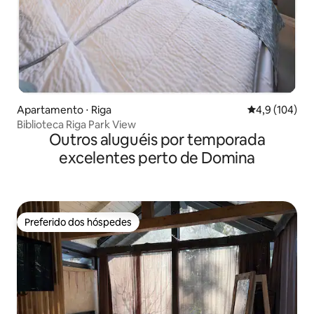
Apartamento ⋅ Riga
4,9 de uma av
4,9 (104)
Biblioteca Riga Park View
Outros aluguéis por temporada
excelentes perto de Domina
Preferido dos hóspedes
Preferido dos hóspedes