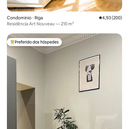
Condomínio ⋅ Riga
4,93 de uma ava
4,93 (200)
Residência Art Nouveau — 210 m²
Preferido dos hóspedes
Entre os melhores preferidos dos hóspedes