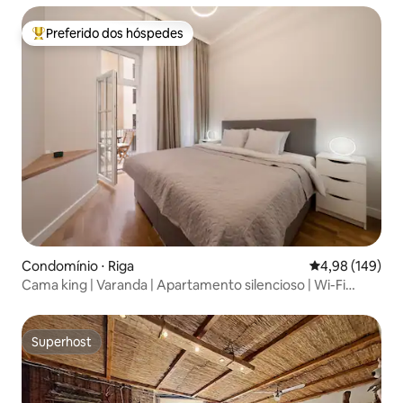
Preferido dos hóspedes
Entre os melhores preferidos dos hóspedes
Condomínio ⋅ Riga
4,98 de uma av
4,98 (149)
Cama king | Varanda | Apartamento silencioso | Wi-Fi
rápido!
Superhost
Superhost