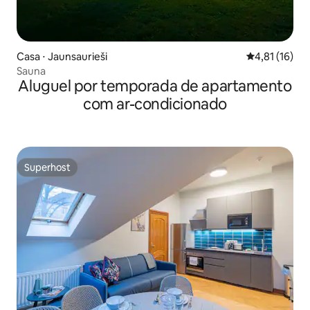
Casa ⋅ Jaunsaurieši
4,81 de uma a
4,81 (16)
Sauna
Aluguel por temporada de apartamento
com ar-condicionado
Superhost
Superhost