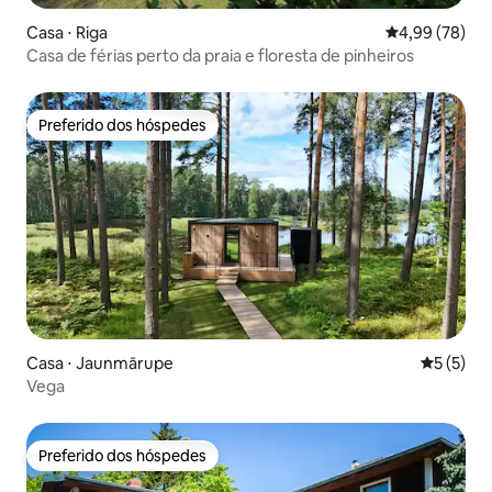
Casa ⋅ Riga
4,99 de uma a
4,99 (78)
Casa de férias perto da praia e floresta de pinheiros
Preferido dos hóspedes
Preferido dos hóspedes
Casa ⋅ Jaunmārupe
5 de uma 
5 (5)
Vega
Preferido dos hóspedes
Preferido dos hóspedes