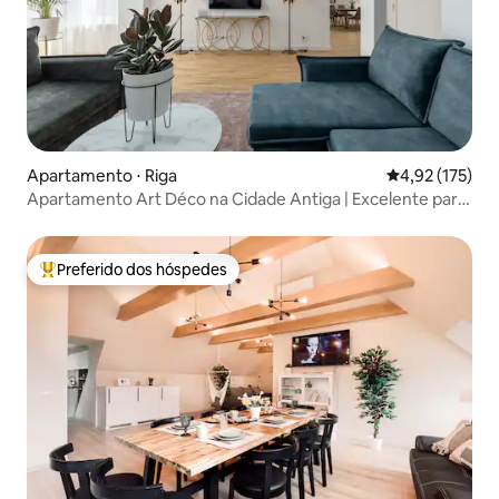
Apartamento ⋅ Riga
4,92 de uma av
4,92 (175)
Apartamento Art Déco na Cidade Antiga | Excelente para
grupos
Preferido dos hóspedes
Entre os melhores preferidos dos hóspedes