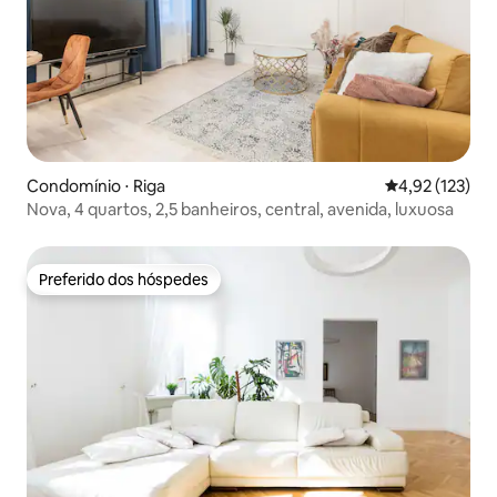
Condomínio ⋅ Riga
4,92 de uma av
4,92 (123)
Nova, 4 quartos, 2,5 banheiros, central, avenida, luxuosa
Preferido dos hóspedes
Preferido dos hóspedes