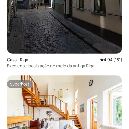
Casa ⋅ Riga
4,94 de uma av
4,94 (151)
Excelente localização no meio da antiga Riga.
Superhost
Superhost