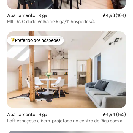
Apartamento ⋅ Riga
4,93 de uma av
4,93 (104)
MILDA Cidade Velha de Riga/11 hóspedes/4
quartos/AC/Central
Preferido dos hóspedes
Entre os melhores preferidos dos hóspedes
Apartamento ⋅ Riga
4,94 de uma av
4,94 (162)
Loft espaçoso e bem-projetado no centro de Riga com ar-
condicionado