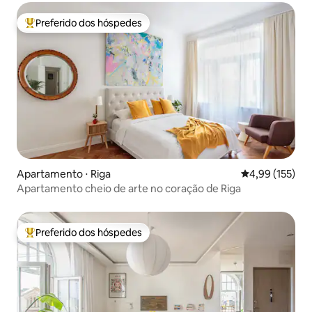
Preferido dos hóspedes
Entre os melhores preferidos dos hóspedes
Apartamento ⋅ Riga
4,99 de uma av
4,99 (155)
Apartamento cheio de arte no coração de Riga
Preferido dos hóspedes
Entre os melhores preferidos dos hóspedes