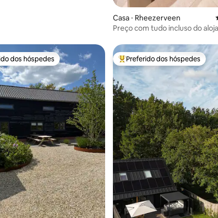
Casa ⋅ Rheezerveen
Preço com tudo incluso do alo
de bem-estar (somente para ad
rido dos hóspedes
Preferido dos hóspedes
 melhores preferidos dos hóspedes
Entre os melhores preferidos d
média de 5, 95 avaliações