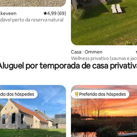
akkeveen
4,99 de uma avaliação média de 5, 69 avalia
4,99 (69)
dável perto da reserva natural
Casa ⋅ Ommen
Wellness privativo (saunas e jacu
Aluguel por temporada de casa privativ
Descanso e natureza
rido dos hóspedes
Preferido dos hóspedes
 melhores preferidos dos hóspedes
Entre os melhores preferidos d