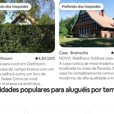
rido dos hóspedes
Preferido dos hóspedes
 melhores preferidos dos hóspedes
Preferido dos hóspedes
édia de 5, 125 avaliações
Casa ⋅ Bramsche
4
NOVO: Waldhaus. Estilosa casa
ethoorn
4,93 de uma avaliação média de 5, 241 avalia
4,93 (241)
madeira + sauna em formato de 
A casa rústica de meia madeira
ica para você em Giethoorn
localizada no meio da floresta.
a casa de campo branca com um
casa foi completamente remod
e palha é como um livro de
moderna, de alta qualidade e i
 fadas! Como se você
de luz. O relaxamento é oferec
 morasse na autêntica
nova sauna barrel e pela banhe
idades populares para aluguéis por te
Os barcos podem ser
hidromassagem no jardim (vs.
dos vizinhos e as belas pontes
Sobretaxa) .As grandes janelas
r encontradas a apenas 6
superior têm vista para o camp
iethoorn se
adjacente - ou desfrutam da n
e as casas mais antigas ao longo
intocada. A propriedade isolad
 estão localizadas aqui. Sem