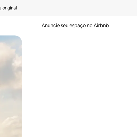
 original
Anuncie seu espaço no Airbnb
 deslizando o dedo na tela.