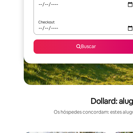
Checkout
Buscar
Dollard: al
Os hóspedes concordam: estes alugu