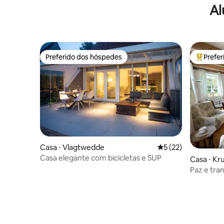
Al
Preferido dos hóspedes
Prefe
Preferido dos hóspedes
Entre os
Casa ⋅ Vlagtwedde
5 de uma avaliação 
5 (22)
Casa elegante com bicicletas e SUP
Casa ⋅ K
Paz e tranquilidad
perto do 