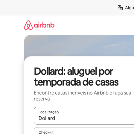
Pular
Algu
para
o
conteúdo
Dollard: aluguel por
temporada de casas
Encontre casas incríveis no Airbnb e faça sua
reserva
Localização
Quando os resultados estiverem disponíveis, expl
Check-in