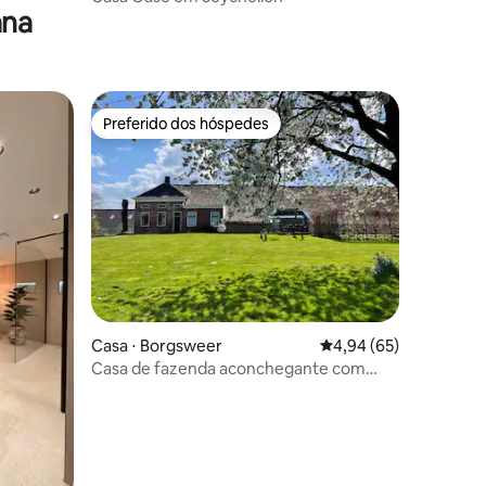
ana
Preferido dos hóspedes
Preferido dos hóspedes
ções
Casa ⋅ Borgsweer
4,94 de uma avaliação
4,94 (65)
Casa de fazenda aconchegante com
grande jardim privado