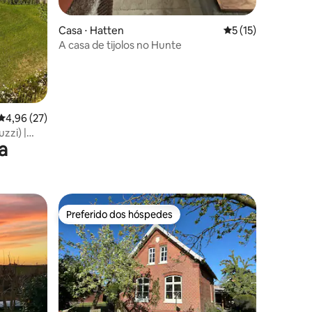
ções
Casa ⋅ Hatten
5 de uma avaliação
5 (15)
A casa de tijolos no Hunte
4,96 de uma avaliação média de 5, 27 avaliações
4,96 (27)
zzi) |
a
Preferido dos hóspedes
os hóspedes
Preferido dos hóspedes