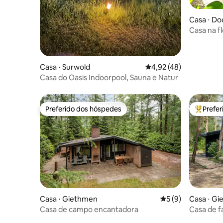
Casa ⋅ Do
Casa na f
Casa ⋅ Surwold
4,92 de uma avaliação 
4,92 (48)
Casa do Oasis Indoorpool, Sauna e Natur
Preferido dos hóspedes
Prefe
Preferido dos hóspedes
Entre os
Casa ⋅ Giethmen
5 de uma avaliação
5 (9)
Casa ⋅ G
Casa de campo encantadora
Casa de f
florestal