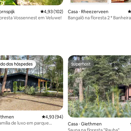
ornspijk
4,93 de uma avaliação média de 5, 102 avalia
4,93 (102)
Casa ⋅ Rheezerveen
4
loresta Vossennest em Veluwe!
Bangalô na floresta 2 * Banheir
hidromassagem e sauna * Natu
média de 5, 48 avaliações
rido dos hóspedes
Superhost
 melhores preferidos dos hóspedes
Superhost
 média de 5, 9 avaliações
iethmen
4,93 de uma avaliação média de 5, 94 avalia
4,93 (94)
amília de luxo em parque
Casa ⋅ Giethmen
Sauna na floresta "Rauha"