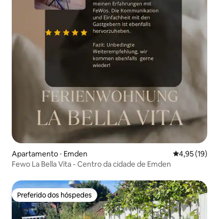
Apartamento ⋅ Emden
4,95 de uma a
4,95 (19)
Fewo La Bella Vita - Centro da cidade de Emden
Preferido dos hóspedes
Preferido dos hóspedes