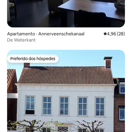
Apartamento ⋅ Annerveenschekanaal
4,96 de uma a
4,96 (28)
De Waterkant
Preferido dos hóspedes
Preferido dos hóspedes