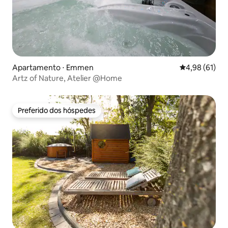
Apartamento ⋅ Emmen
4,98 de uma a
4,98 (61)
Artz of Nature, Atelier @Home
Preferido dos hóspedes
Preferido dos hóspedes