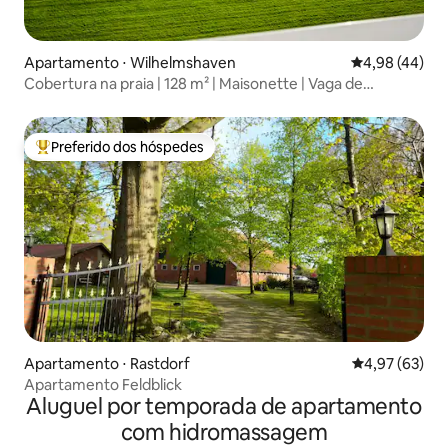
Apartamento ⋅ Wilhelmshaven
4,98 de uma a
4,98 (44)
Cobertura na praia | 128 m² | Maisonette | Vaga de
estacionamento
Preferido dos hóspedes
Entre os melhores preferidos dos hóspedes
Apartamento ⋅ Rastdorf
4,97 de uma a
4,97 (63)
Apartamento Feldblick
Aluguel por temporada de apartamento
com hidromassagem