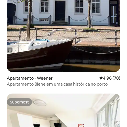
Apartamento ⋅ Weener
4,96 de uma a
4,96 (70)
Apartamento Biene em uma casa histórica no porto
Superhost
Superhost