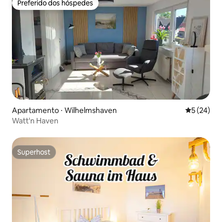
Preferido dos hóspedes
Preferido dos hóspedes
Apartamento ⋅ Wilhelmshaven
5 de uma a
5 (24)
Watt'n Haven
Superhost
Superhost