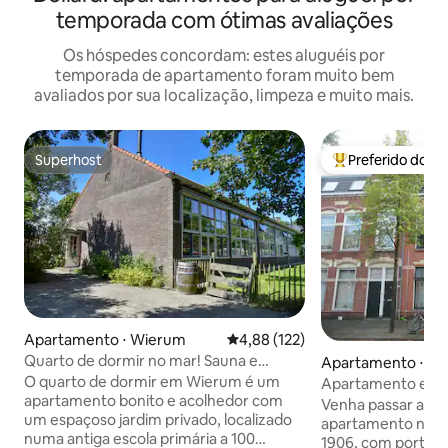
temporada com ótimas avaliações
Os hóspedes concordam: estes aluguéis por
temporada de apartamento foram muito bem
avaliados por sua localização, limpeza e muito mais.
Superhost
Preferido dos 
Superhost
Entre os melhore
Apartamento ⋅ Wierum
4,88 de uma avaliação média de 
4,88 (122)
Quarto de dormir no mar! Sauna e
Apartamento ⋅ Gr
banheira de hidromassagem opcionais
O quarto de dormir em Wierum é um
Apartamento espaç
apartamento bonito e acolhedor com
jardim "Slapers"
Venha passar a no
um espaçoso jardim privado, localizado
apartamento no pi
numa antiga escola primária a 100
1906, com portas 