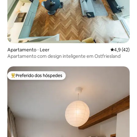
Apartamento ⋅ Leer
4,9 de uma a
4,9 (42)
Apartamento com design inteligente em Ostfriesland
Preferido dos hóspedes
Entre os melhores preferidos dos hóspedes