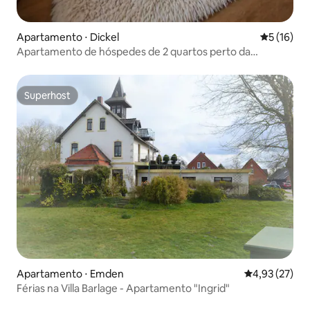
Apartamento ⋅ Dickel
5 de uma a
5 (16)
Apartamento de hóspedes de 2 quartos perto da
floresta/pântano/Dümmer
Superhost
Superhost
Apartamento ⋅ Emden
4,93 de uma a
4,93 (27)
Férias na Villa Barlage - Apartamento "Ingrid"