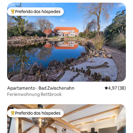
Preferido dos hóspedes
Entre os melhores preferidos dos hóspedes
Apartamento ⋅ Bad Zwischenahn
4,97 de uma a
4,97 (38)
Ferienwohnung Rettbrook
Preferido dos hóspedes
Entre os melhores preferidos dos hóspedes