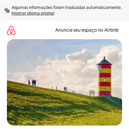
Pular
Algumas informações foram traduzidas automaticamente. 
para
Mostrar idioma original
o
conteúdo
Anuncie seu espaço no Airbnb