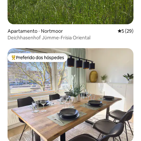
Apartamento ⋅ Nortmoor
5 de uma a
5 (29)
Deichhasenhof Jümme-Frísia Oriental
Preferido dos hóspedes
Entre os melhores preferidos dos hóspedes