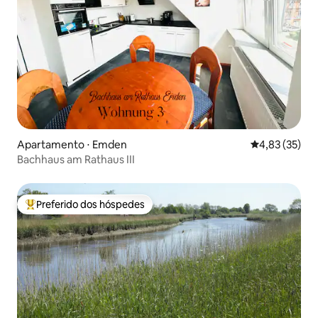
Apartamento ⋅ Emden
4,83 de uma a
4,83 (35)
Bachhaus am Rathaus III
Preferido dos hóspedes
Entre os melhores preferidos dos hóspedes