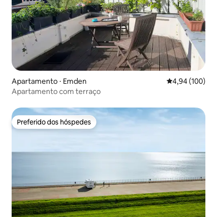
Apartamento ⋅ Emden
4,94 de uma av
4,94 (100)
Apartamento com terraço
Preferido dos hóspedes
Preferido dos hóspedes