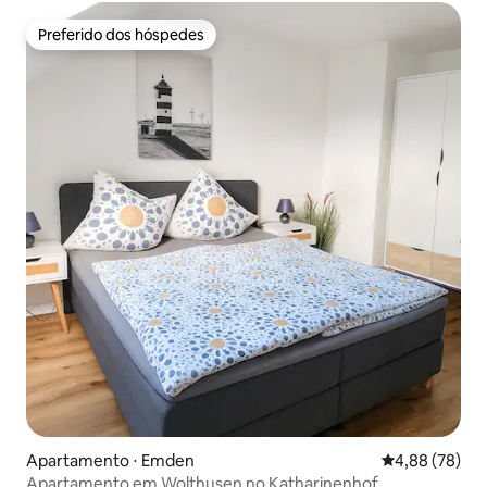
Preferido dos hóspedes
Preferido dos hóspedes
Apartamento ⋅ Emden
4,88 de uma a
4,88 (78)
Apartamento em Wolthusen no Katharinenhof