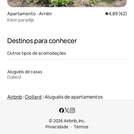
Apartamento ⋅ Arriën
4,89 de uma a
4,89 (62)
Klein paradijs
Destinos para conhecer
Outros tipos de acomodações
Aluguéis de casas
Dollard
Airbnb
Dollard
Aluguéis de apartamentos
© 2026 Airbnb, Inc.
Privacidade
Termos