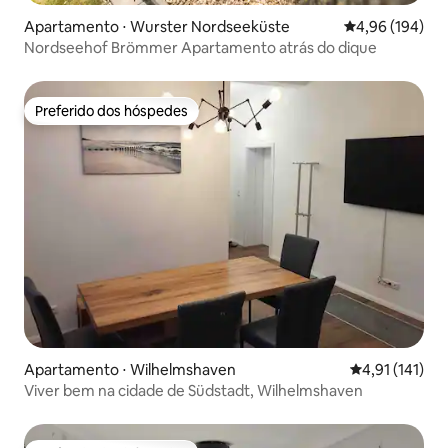
Apartamento ⋅ Wurster Nordseeküste
4,96 de uma av
4,96 (194)
Nordseehof Brömmer Apartamento atrás do dique
Preferido dos hóspedes
Preferido dos hóspedes
Apartamento ⋅ Wilhelmshaven
4,91 de uma av
4,91 (141)
Viver bem na cidade de Südstadt, Wilhelmshaven