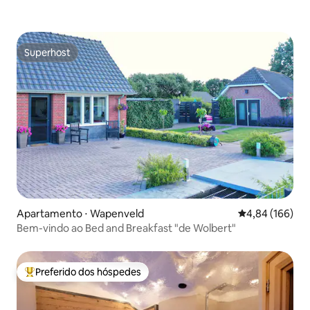
Superhost
Superhost
Apartamento ⋅ Wapenveld
4,84 de uma av
4,84 (166)
Bem-vindo ao Bed and Breakfast "de Wolbert"
Preferido dos hóspedes
Entre os melhores preferidos dos hóspedes