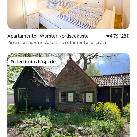
Apartamento ⋅ Wurster Nordseeküste
4,79 de uma av
4,79 (281)
Piscina e sauna incluídas - diretamente na praia
Preferido dos hóspedes
Preferido dos hóspedes