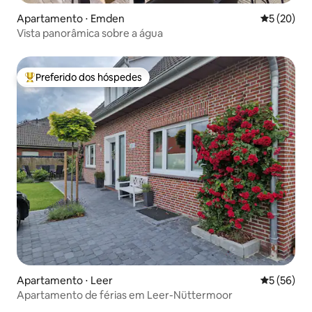
Apartamento ⋅ Emden
5 de uma a
5 (20)
Vista panorâmica sobre a água
Preferido dos hóspedes
Entre os melhores preferidos dos hóspedes
Apartamento ⋅ Leer
5 de uma a
5 (56)
Apartamento de férias em Leer-Nüttermoor