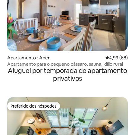
Apartamento ⋅ Apen
4,99 de uma av
4,99 (68)
Apartamento para o pequeno pássaro, sauna, idílio rural
Aluguel por temporada de apartamento
privativos
Preferido dos hóspedes
Preferido dos hóspedes