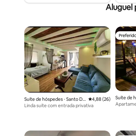
principalmente em casa.
Aluguel 
Preferid
Preferid
Suíte de 
Suíte de hóspedes ⋅ Santo Do
4,88 de uma avaliação 
4,88 (26)
omingo
Apartame
mingo
Linda suíte com entrada privativa
privativo