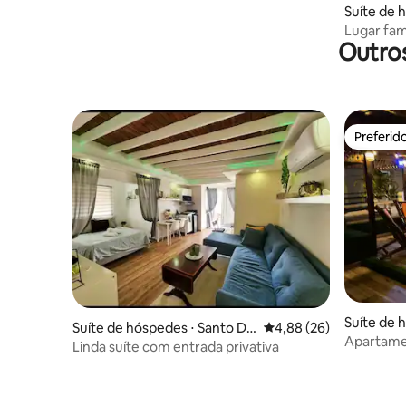
Suíte de 
Lugar fami
Outros
central.
Preferid
Preferid
Suíte de 
Suíte de hóspedes ⋅ Santo Do
4,88 de uma avaliação 
4,88 (26)
omingo
Apartame
mingo
Linda suíte com entrada privativa
privativo