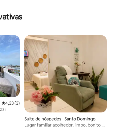
vativas
ções
4,33 de uma avaliação média de 5, 3 avaliações
4,33 (3)
zzi
Suíte de hóspedes ⋅ Santo Domingo
Lugar familiar acolhedor, limpo, bonito e