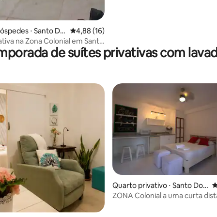
hóspedes ⋅ Santo Do
4,88 de uma avaliação média de 5, 16 avalia
4,88 (16)
vativa na Zona Colonial em Santo
mporada de suítes privativas com lava
média de 5, 58 avaliações
Quarto privativo ⋅ Santo Do
4
mingo
ZONA Colonial a uma curta dist
Pequeno estúdio