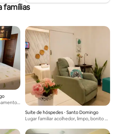
 famílias
ções
ngo
onamento
Suíte de hóspedes ⋅ Santo Domingo
Lugar familiar acolhedor, limpo, bonito e
central.