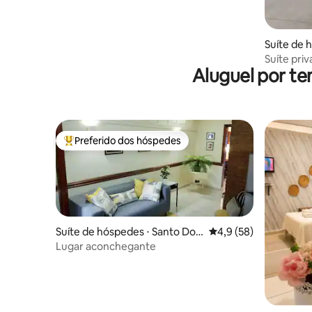
Suíte de 
mingo
Suíte pri
Aluguel por te
Domingo
Preferido dos hóspedes
Entre os melhores preferidos dos hóspedes
Suíte de hóspedes ⋅ Santo Do
4,9 de uma avaliação 
4,9 (58)
mingo
Lugar aconchegante