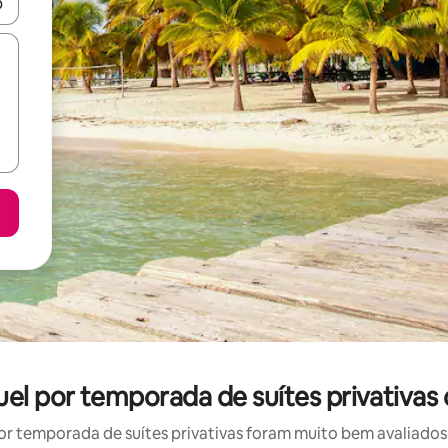
ore-os usando as seta para cima e para baixo do teclado ou tocando e
guel por temporada de suítes privativa
r temporada de suítes privativas foram muito bem avaliados p