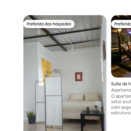
Preferido dos hóspedes
Preferid
Preferido dos hóspedes
Preferid
Suíte de 
omingo
Apartame
privativo
O apartam
setor exc
com segu
estrutura
mobiliado,
dias por 
metros t