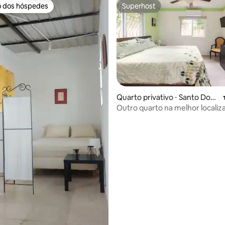
o dos hóspedes
Superhost
o dos hóspedes
Superhost
Quarto privativo ⋅ Santo Domi
ngo
Outro quarto na melhor localiz
 média de 5, 4 avaliações