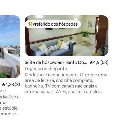
Preferido dos hóspedes
Entre os melhores preferidos dos hóspedes
Suíte de hóspedes ⋅ Santo Do
4,9 de uma avaliação
4,9 (58)
mingo
Lugar aconchegante
Moderno e aconchegante. Oferece uma
área de leitura, cozinha completa,
ções
4,33 de uma avaliação média de 5, 3 avaliações
4,33 (3)
Suíte de
banheiro, TV com canais nacionais e
zzi
mingo
internacionais, Wi-Fi, quarto e amplo
Linda suí
rivativo e
closet. Há vaga de estacionamento para
Suíte com
um veículo. Está localizado em uma área
Que tem 
a estúdio
moderna da cidade, com fácil acesso a
uma sala 
temente
shoppings, supermercados, bancos,
condicio
jantes
restaurantes, academias, lojas de
chuveiro e uma 
s na cidade
ferragens, salões de beleza e barbearias
para cas
do outro lado da rua. Há um serviço de
cidade e 