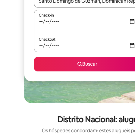
Quando os resultados estiverem disponíveis, expl
Check-in
Checkout
Buscar
Distrito Nacional: alu
Os hóspedes concordam: estes aluguéis po