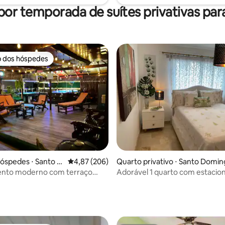
por temporada de suítes privativas para
o dos hóspedes
o dos hóspedes
hóspedes ⋅ Santo D
4,87 de uma avaliação média de 5, 206 avalia
4,87 (206)
Quarto privativo ⋅ Santo Domi
média de 5, 26 avaliações
nto moderno com terraço
Adorável 1 quarto com estaci
 no centro da cidade
privativo