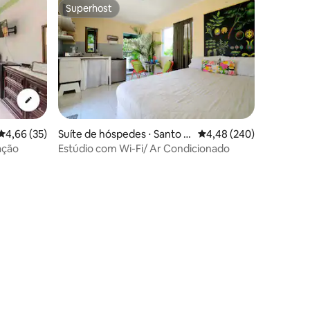
Superhost
Superhost
4,66 de uma avaliação média de 5, 35 avaliações
4,66 (35)
Suíte de hóspedes ⋅ Santo D
4,48 de uma avaliação m
4,48 (240)
omingo
ação
Estúdio com Wi-Fi/ Ar Condicionado