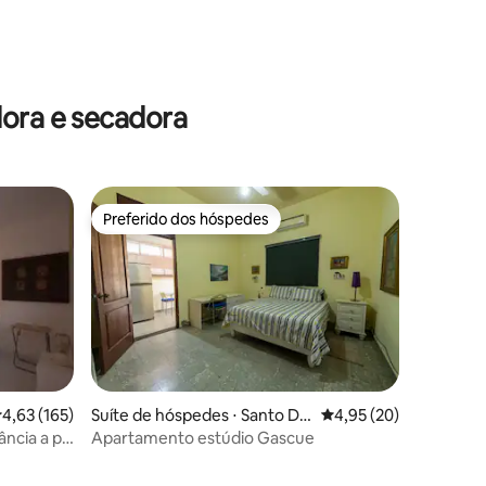
ções
dora e secadora
Preferido dos hóspedes
Preferido dos hóspedes
,63 de uma avaliação média de 5, 165 avaliações
4,63 (165)
Suíte de hóspedes ⋅ Santo Do
4,95 de uma avaliação
4,95 (20)
mingo
ância a pé
Apartamento estúdio Gascue