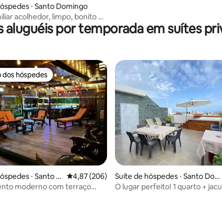
hóspedes ⋅ Santo Domingo
liar acolhedor, limpo, bonito e
 aluguéis por temporada em suítes pri
o dos hóspedes
o dos hóspedes
hóspedes ⋅ Santo D
4,87 de uma avaliação média de 5, 206 avalia
4,87 (206)
Suíte de hóspedes ⋅ Santo Do
média de 5, 26 avaliações
mingo
nto moderno com terraço
O lugar perfeito! 1 quarto + jacu
 no centro da cidade