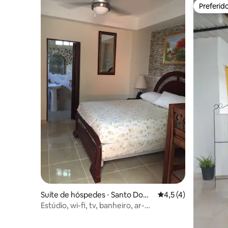
Preferid
Preferid
Suíte de hóspedes ⋅ Santo Domi
4,5 de uma avaliação
4,5 (4)
ngo
Estúdio, wi-fi, tv, banheiro, ar-
condicionado