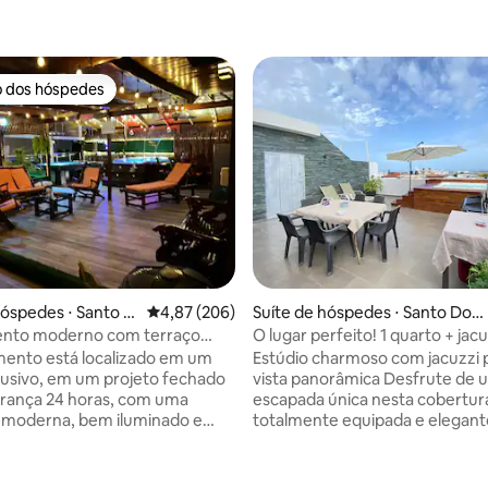
o dos hóspedes
o dos hóspedes
hóspedes ⋅ Santo D
4,87 de uma avaliação média de 5, 206 avalia
4,87 (206)
Suíte de hóspedes ⋅ Santo Do
mingo
nto moderno com terraço
O lugar perfeito! 1 quarto + jacu
 no centro da cidade
ento está localizado em um
Estúdio charmoso com jacuzzi p
lusivo, em um projeto fechado
vista panorâmica Desfrute de uma
rança 24 horas, com uma
escapada única nesta cobertur
 moderna, bem iluminado e
totalmente equipada e elegan
 com luz 24 horas por dia, 7
decorada. Ideal para casais, via
semana. Inclui um terraço de 151
criativos ou estadias relaxante
otalmente mobiliado em bambu
com um toque de luxo. Jacuzzi privativa