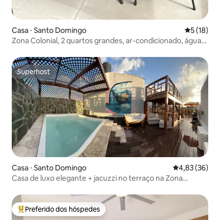
Casa ⋅ Santo Domingo
5 de uma a
5 (18)
Zona Colonial, 2 quartos grandes, ar-condicionado, água
quente, Wi-Fi, com pátio
Superhost
Superhost
Casa ⋅ Santo Domingo
4,83 de uma a
4,83 (36)
Casa de luxo elegante + jacuzzi no terraço na Zona
Colonial
Preferido dos hóspedes
Entre os melhores preferidos dos hóspedes