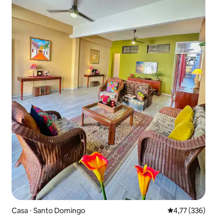
Casa ⋅ Santo Domingo
4,77 de uma av
4,77 (336)