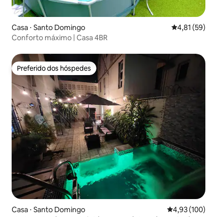
Casa ⋅ Santo Domingo
4,81 de uma a
4,81 (59)
Conforto máximo | Casa 4BR
Preferido dos hóspedes
Preferido dos hóspedes
Casa ⋅ Santo Domingo
4,93 de uma av
4,93 (100)