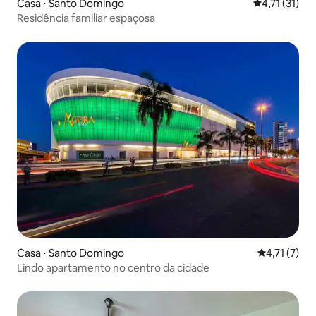
Casa ⋅ Santo Domingo
4,71 de uma a
4,71 (31)
Residência familiar espaçosa
Casa ⋅ Santo Domingo
4,71 de uma 
4,71 (7)
Lindo apartamento no centro da cidade