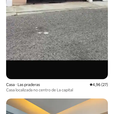
Casa ⋅ Las praderas
4,96 de uma a
4,96 (27)
Casa localizada no centro de La capital