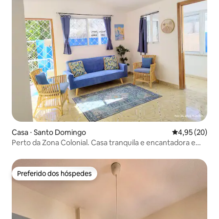
Casa ⋅ Santo Domingo
4,95 de uma a
4,95 (20)
Perto da Zona Colonial. Casa tranquila e encantadora em
Gazcue
Preferido dos hóspedes
Preferido dos hóspedes