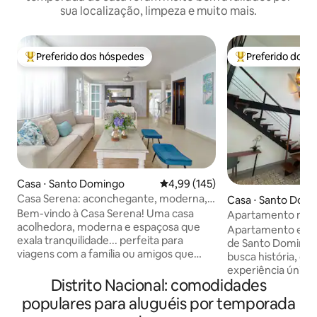
sua localização, limpeza e muito mais.
Preferido dos hóspedes
Preferido dos 
Entre os melhores preferidos dos hóspedes
Entre os melhore
Casa ⋅ Santo Domingo
4,99 de uma avaliação média de 
4,99 (145)
Casa Serena: aconchegante, moderna,
Casa ⋅ Santo Dom
espaçosa e tranquila
Bem-vindo à Casa Serena! Uma casa
Apartamento mod
acolhedora, moderna e espaçosa que
Colonial
Apartamento exclu
exala tranquilidade... perfeita para
de Santo Domingo,
viagens com a família ou amigos que
busca história, co
procuram um retiro tranquilo. A casa
experiência única
ideal para quem quer ficar em uma área
Distrito Nacional: comodidades
das regiões mais 
central de Santo Domingo, enquanto
cidade, este espa
populares para aluguéis por temporada
também desfruta dos benefícios de um
charme colonial 