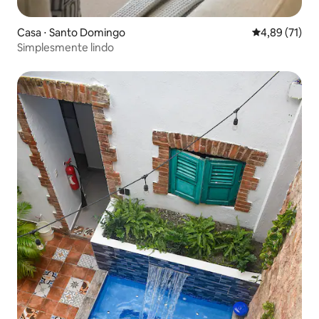
Casa ⋅ Santo Domingo
4,89 de uma a
4,89 (71)
Simplesmente lindo