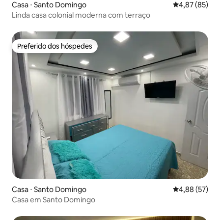
Casa ⋅ Santo Domingo
4,87 de uma a
4,87 (85)
Linda casa colonial moderna com terraço
Preferido dos hóspedes
Preferido dos hóspedes
Casa ⋅ Santo Domingo
4,88 de uma a
4,88 (57)
Casa em Santo Domingo