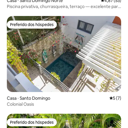
Casa ⋅ Santo Domingo Norte
4,87 de uma a
4,87 (53)
Piscina privativa, churrasqueira, terraço — excelente para
famílias grandes
Preferido dos hóspedes
Preferido dos hóspedes
Casa ⋅ Santo Domingo
5 de uma 
5 (7)
Colonial Oasis
Preferido dos hóspedes
Preferido dos hóspedes