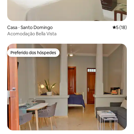
Casa ⋅ Santo Domingo
5 de uma a
5 (18)
Acomodação Bella Vista
Preferido dos hóspedes
Preferido dos hóspedes