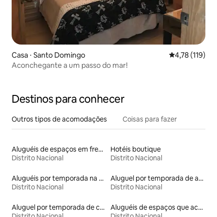
Casa ⋅ Santo Domingo
4,78 de uma av
4,78 (119)
Aconchegante a um passo do mar!
Destinos para conhecer
Outros tipos de acomodações
Coisas para fazer
Aluguéis de espaços em frente à praia
Hotéis boutique
Distrito Nacional
Distrito Nacional
Aluguéis por temporada na orla
Aluguel por temporada de apart-hotéis
Distrito Nacional
Distrito Nacional
Aluguel por temporada de casas de veraneio
Aluguéis de espaços que aceitam animais de estimação
Distrito Nacional
Distrito Nacional