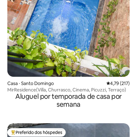
Casa ⋅ Santo Domingo
4,79 de uma av
4,79 (217)
MirResidence(Villa, Churrasco, Cinema, Picuzzi, Terraço)
Aluguel por temporada de casa por
semana
Preferido dos hóspedes
Entre os melhores preferidos dos hóspedes