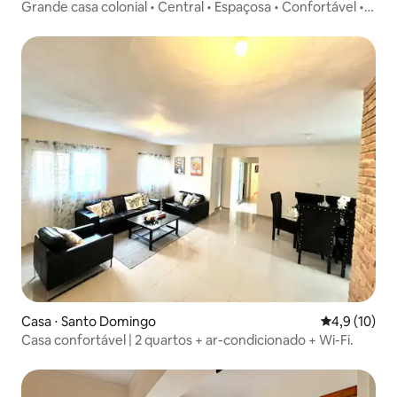
Grande casa colonial • Central • Espaçosa • Confortável •
Segura
Casa ⋅ Santo Domingo
4,9 de uma a
4,9 (10)
Casa confortável | 2 quartos + ar-condicionado + Wi-Fi.