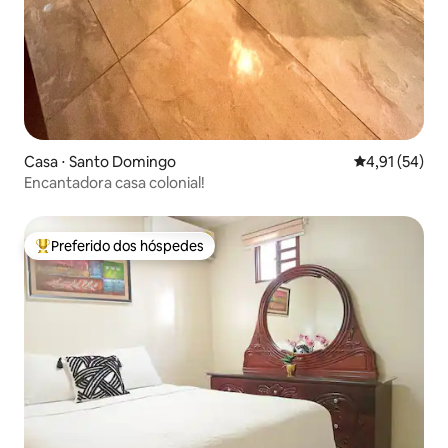
Casa ⋅ Santo Domingo
4,91 de uma a
4,91 (54)
Encantadora casa colonial!
Preferido dos hóspedes
Entre os melhores preferidos dos hóspedes