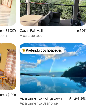
ções
4,81 de uma avaliação média de 5, 27 avaliações
4,81 (27)
Casa ⋅ Fair Hall
5 de uma avaliaçã
5 (4)
r com
A casa ao lado
Preferido dos hóspedes
Entre os melhores preferidos dos hóspedes
4,7 de uma avaliação média de 5, 100 avaliações
4,7 (100)
Apartamento ⋅ Kingstown
4,94 de uma avaliação 
4,94 (96)
 1
Apartamento Seahorse