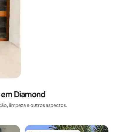
s em Diamond
o, limpeza e outros aspectos.
Apartame