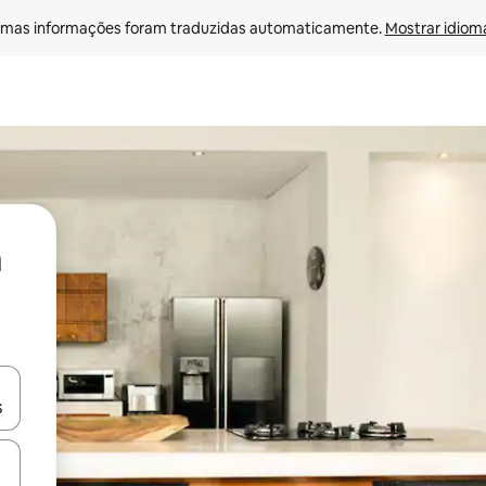
mas informações foram traduzidas automaticamente. 
Mostrar idioma
ore-os usando as seta para cima e para baixo do teclado ou tocando e