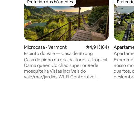
Preferido dos hóspedes
Preferid
Preferido dos hóspedes
Preferid
Microcasa ⋅ Vermont
4,91 de uma avaliação m
4,91 (164)
Apartamen
Espírito do Vale — Casa de Strong
Apartamen
Casa de pinho na orla da floresta tropical
Experime
Cama queen Colchão superior Rede
nosso mo
mosquiteira Vistas incríveis do
quartos, 
vale/mar/jardins WI-FI Confortável,
deslumbra
rústico, limpo Ambiente tranquilo Pode
Island e 
ventar muito Bom para praticantes de
localizaçã
caminhada, observadores de pássaros,
apartamen
praticantes de ioga Sofá-cama Trilha:
vibrante 
pode-se ouvir papagaios da casa de
entreten
campo Trilha de Vermont Colinas acima
mais de 1
do Bush Bar 10 min - 1 h Table Rock,
curta dis
Moonmarket 1h 3️⃣ Ponds Waterfalls 2
das melho
horas De carro: Excelente local para
noturna. 
mergulho com snorkel a 45 minutos.
do sol se