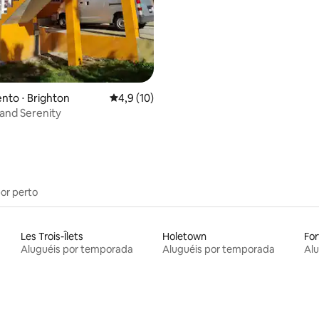
to ⋅ Brighton
4,9 de uma avaliação média de 5, 10 avalia
4,9 (10)
sland Serenity
por perto
Les Trois-Îlets
Holetown
For
Aluguéis por temporada
Aluguéis por temporada
Al