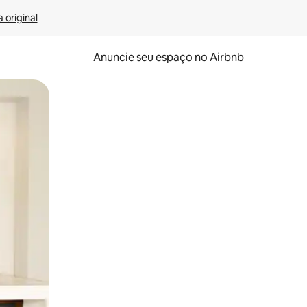
 original
Anuncie seu espaço no Airbnb
 deslizando o dedo na tela.