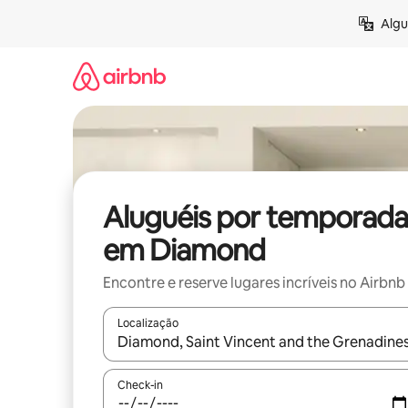
Pular
Algu
para
o
conteúdo
Aluguéis por temporada
em Diamond
Encontre e reserve lugares incríveis no Airbnb
Localização
Quando os resultados estiverem disponíveis, expl
Check-in