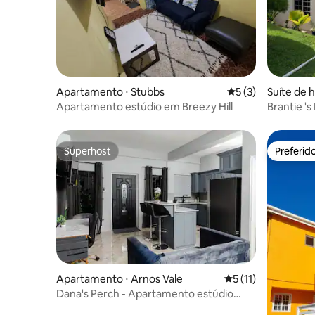
Apartamento ⋅ Stubbs
5 de uma avaliação
5 (3)
Suíte de 
n P.O. Bo
Apartamento estúdio em Breezy Hill
Brantie 's
st Indies
Superhost
Preferid
Superhost
Preferid
Apartamento ⋅ Arnos Vale
5 de uma avaliação
5 (11)
Dana's Perch - Apartamento estúdio
moderno 1