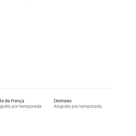
ções
te da França
Deshaies
uguéis por temporada
Aluguéis por temporada