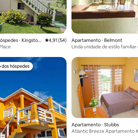
 média de 5, 3 avaliações
hóspedes ⋅ Kingstow
4,91 de uma avaliação média de 5, 54 avalia
4,91 (54)
Apartamento ⋅ Belmont
x 2320 St Vincent We
 Place
Linda unidade de estilo familia
estacionamento gratuito
o dos hóspedes
o dos hóspedes
 média de 5, 11 avaliações
Apartamento ⋅ Stubbs
Atlantic Breeze Apartamento #