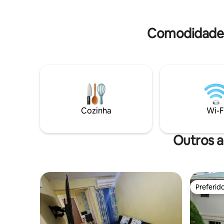
Fornecido: Sabonete Sal, pimenta 1
cena loca
toalha para cada Cafeteira
uma estad
Comodidades
Cozinha
Wi-F
Outros 
Preferid
Preferid