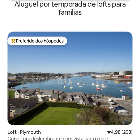
Aluguel por temporada de lofts para
famílias
Preferido dos hóspedes
Entre os melhores preferidos dos hóspedes
Loft ⋅ Plymouth
4,98 de uma ava
4,98 (203)
Cobertura deslumbrante com vista para o rio e