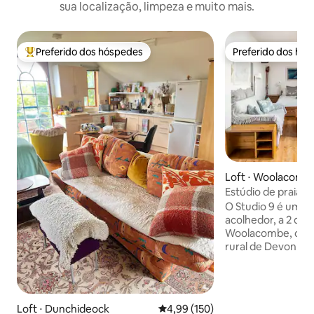
sua localização, limpeza e muito mais.
Preferido dos hóspedes
Preferido dos hó
Entre os melhores preferidos dos hóspedes
Preferido dos hó
Loft ⋅ Woolacomb
Estúdio de praia
vista para o mar
O Studio 9 é um re
acolhedor, a 2 qua
Woolacombe, com v
rural de Devon e 
Atlântico. Localiz
Woolacombe, você
de lojas, bares e 
como de várias ót
Loft ⋅ Dunchideock
4,99 de uma avaliação média de 
4,99 (150)
caminhadas encan