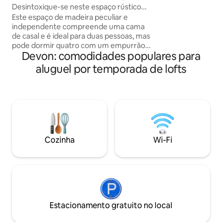
Desintoxique-se neste espaço rústico
está confortavel
de um quarto sem Internet
Este espaço de madeira peculiar e
uma vibe descontr
independente compreende uma cama
um espaço perfeito
de casal e é ideal para duas pessoas, mas
para casais e surfi
pode dormir quatro com um empurrão,
estadias curtas ou
Devon: comodidades populares para
pois há um sofá-cama de casal. Situado
ano. Não é adequa
no coração de Devon, o apartamento
estimação ou cria
aluguel por temporada de lofts
tem uma cozinha pequena, sala de estar
e dormitório combinados e um banheiro
e chuveiro separados. O apartamento é
acessado por escadas e não é adequado
para pessoas com problemas de
mobilidade. Há uma Smart TV, DVD e
sistema de música, mas não há Internet.
Este espaço é para não fumantes.
Cozinha
Wi-Fi
Móveis de jardim, churrasqueira
descartável, brinquedos estão
disponíveis.
Estacionamento gratuito no local