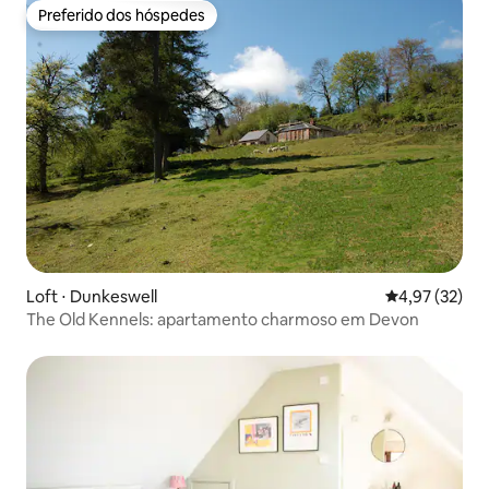
Preferido dos hóspedes
Preferido dos hóspedes
Loft ⋅ Dunkeswell
4,97 de uma a
4,97 (32)
The Old Kennels: apartamento charmoso em Devon