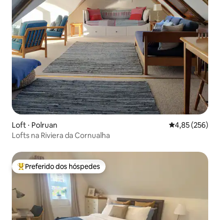
Loft ⋅ Polruan
4,85 de uma av
4,85 (256)
Lofts na Riviera da Cornualha
Preferido dos hóspedes
Entre os melhores preferidos dos hóspedes