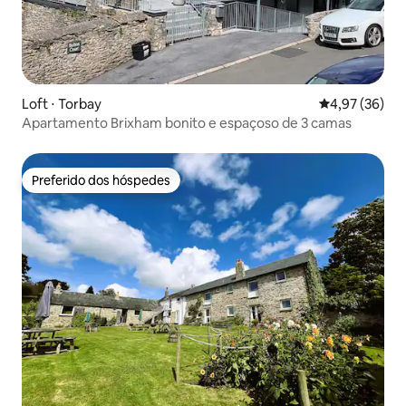
Loft ⋅ Torbay
4,97 de uma a
4,97 (36)
Apartamento Brixham bonito e espaçoso de 3 camas
Preferido dos hóspedes
Preferido dos hóspedes