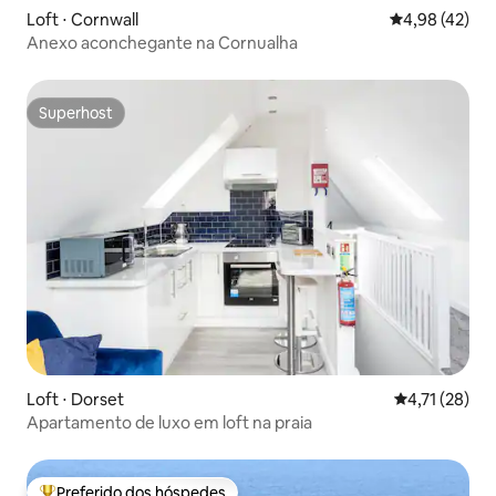
Loft ⋅ Cornwall
4,98 de uma a
4,98 (42)
Anexo aconchegante na Cornualha
Superhost
Superhost
Loft ⋅ Dorset
4,71 de uma a
4,71 (28)
Apartamento de luxo em loft na praia
Preferido dos hóspedes