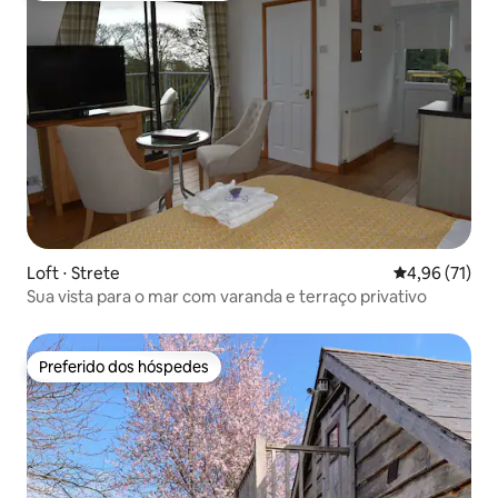
Loft ⋅ Strete
4,96 de uma a
4,96 (71)
Sua vista para o mar com varanda e terraço privativo
Preferido dos hóspedes
Preferido dos hóspedes