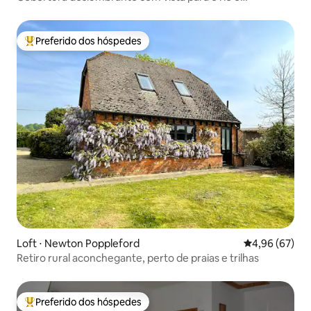
estacionamento
Preferido dos hóspedes
Entre os melhores preferidos dos hóspedes
Loft ⋅ Newton Poppleford
4,96 de uma a
4,96 (67)
Retiro rural aconchegante, perto de praias e trilhas
Preferido dos hóspedes
Entre os melhores preferidos dos hóspedes