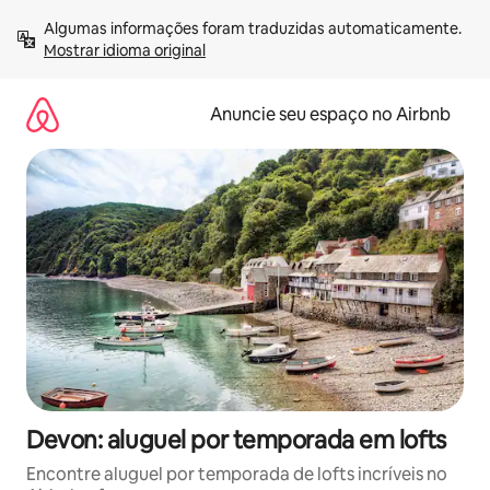
Pular
Algumas informações foram traduzidas automaticamente. 
para
Mostrar idioma original
o
conteúdo
Anuncie seu espaço no Airbnb
Devon: aluguel por temporada em lofts
Encontre aluguel por temporada de lofts incríveis no