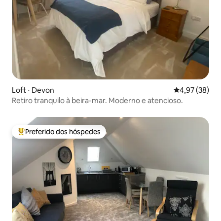
Loft ⋅ Devon
4,97 de uma a
4,97 (38)
Retiro tranquilo à beira-mar. Moderno e atencioso.
Preferido dos hóspedes
Entre os melhores preferidos dos hóspedes