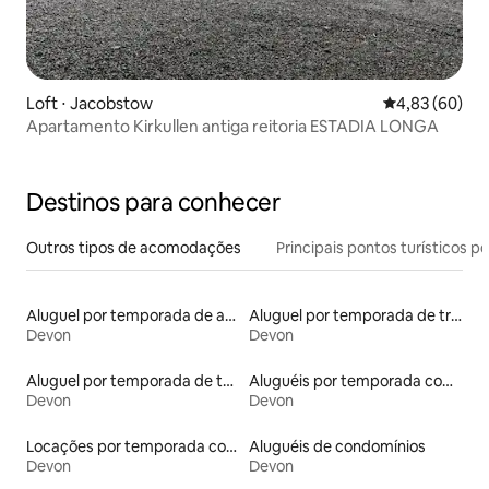
Loft ⋅ Jacobstow
4,83 de uma a
4,83 (60)
Apartamento Kirkullen antiga reitoria ESTADIA LONGA
Destinos para conhecer
Outros tipos de acomodações
Principais pontos turísticos po
Aluguel por temporada de apart-hotéis
Aluguel por temporada de trailers
Devon
Devon
Aluguel por temporada de townhouses
Aluguéis por temporada com sauna
Devon
Devon
Locações por temporada com piscina
Aluguéis de condomínios
Devon
Devon