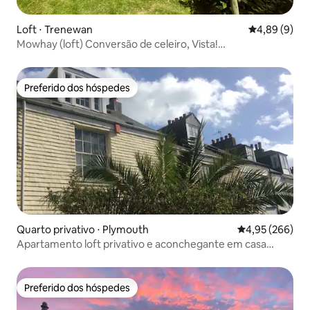
Loft ⋅ Trenewan
4,89 de uma 
4,89 (9)
Mowhay (loft) Conversão de celeiro, Vista!
Piscina+Banheira de hidromassagem
Preferido dos hóspedes
Preferido dos hóspedes
Quarto privativo ⋅ Plymouth
4,95 de uma ava
4,95 (266)
Apartamento loft privativo e aconchegante em casa
georgiana
Preferido dos hóspedes
Preferido dos hóspedes