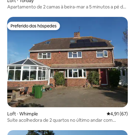
Loft ⋅ Torbay
Apartamento de 2 camas à beira-mar a 5 minutos a pé de
3 praias
Preferido dos hóspedes
Preferido dos hóspedes
Loft ⋅ Whimple
4,91 de uma a
4,91 (67)
Suíte acolhedora de 2 quartos no último andar com
estacionamento