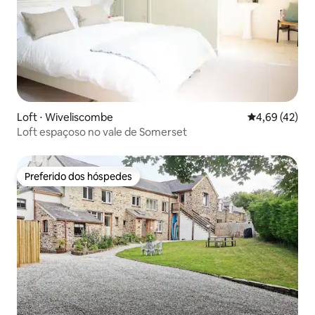
Loft ⋅ Wiveliscombe
4,69 de uma a
4,69 (42)
Loft espaçoso no vale de Somerset
Preferido dos hóspedes
Preferido dos hóspedes