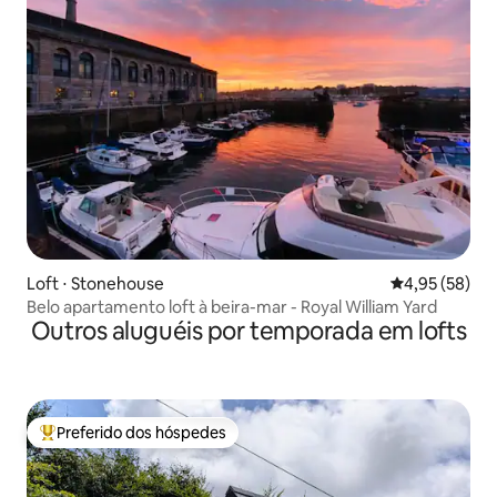
Loft ⋅ Stonehouse
4,95 de uma a
4,95 (58)
Belo apartamento loft à beira-mar - Royal William Yard
Outros aluguéis por temporada em lofts
Preferido dos hóspedes
Entre os melhores preferidos dos hóspedes