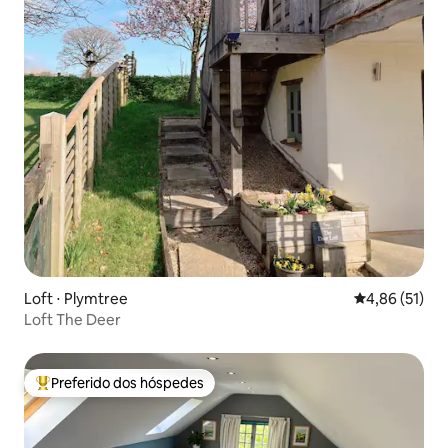
Loft ⋅ Plymtree
4,86 de uma a
4,86 (51)
Loft The Deer
Preferido dos hóspedes
Entre os melhores preferidos dos hóspedes