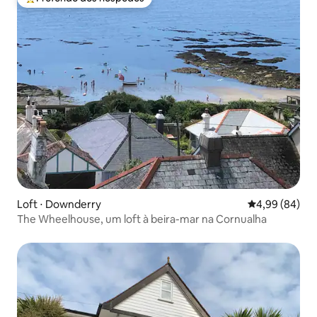
Entre os melhores preferidos dos hóspedes
Loft ⋅ Downderry
4,99 de uma av
4,99 (84)
The Wheelhouse, um loft à beira-mar na Cornualha