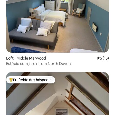
Loft ⋅ Middle Marwood
5 de uma a
5 (15)
Estúdio com jardins em North Devon
Preferido dos hóspedes
Entre os melhores preferidos dos hóspedes