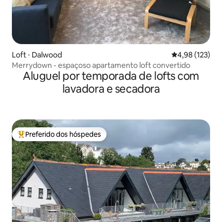
Loft ⋅ Dalwood
4,98 de uma av
4,98 (123)
Merrydown - espaçoso apartamento loft convertido
Aluguel por temporada de lofts com
lavadora e secadora
Preferido dos hóspedes
Entre os melhores preferidos dos hóspedes