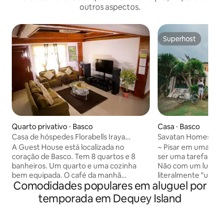
outros aspectos.
Superhost
Superhost
Quarto privativo ⋅ Basco
Casa ⋅ Basco
Casa de hóspedes Florabells Iraya
Savatan Homestay:
(Quarto 1)
Garden View
A Guest House está localizada no
~ Pisar em uma te
coração de Basco. Tem 8 quartos e 8
ser uma tarefa as
banheiros. Um quarto e uma cozinha
Não com um lugar 
bem equipada. O café da manhã
literalmente "um l
Comodidades populares em aluguel por
durante toda a estadia é servido
Enquanto estiver 
gratuitamente. Todos os quartos têm ar
descobrirá por que
temporada em Dequey Island
condicionado e um chuveiro quente e
reúnem em Savat
frio. Os quartos estão equipados com
estendem por um di