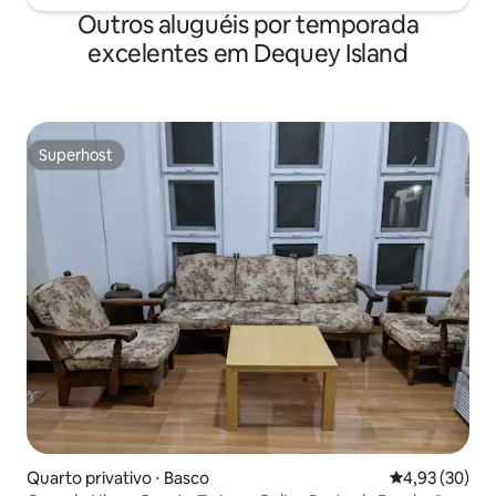
Outros aluguéis por temporada
excelentes em Dequey Island
Superhost
Superhost
Quarto privativo ⋅ Basco
4,93 de uma a
4,93 (30)