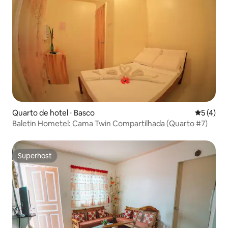
Quarto de hotel ⋅ Basco
5 de uma 
5 (4)
Baletin Hometel: Cama Twin Compartilhada (Quarto #7)
Superhost
Superhost