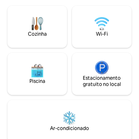
TV. Os hóspedes podem relaxar na sala
panorâmica do Mo
de estar compartilhada. Oferecemos
é ruim. Savatan Homestay fica a uma
serviço de transporte gratuito de ida e
curta distância a 
volta para o aeroporto. Tours também
triciclo do aeropor
podem ser providenciados para receber
e Farol Basco. Vo
uma taxa adicional. Acesso fácil às
que esteja a algun
Cozinha
Wi-Fi
principais atrações de Basco. As praias e
National Bank (PNB
o aeroporto de Basco também ficam a 5-
eletrônico.
10 minutos a pé.
Estacionamento
Piscina
gratuito no local
Ar-condicionado