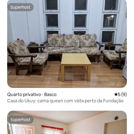
Superhost
Superhost
Quarto privativo ⋅ Basco
5 de uma 
5 (9)
Casa do Ukuy: cama queen com vista perto da Fundação
Superhost
Superhost