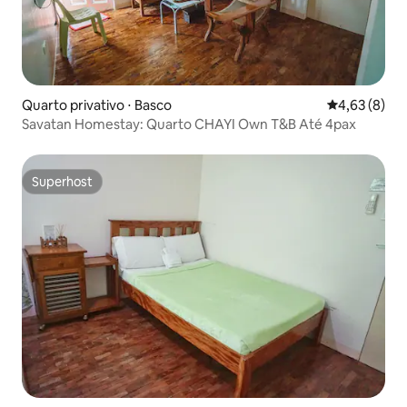
Quarto privativo ⋅ Basco
4,63 de uma 
4,63 (8)
Savatan Homestay: Quarto CHAYI Own T&B Até 4pax
Superhost
Superhost