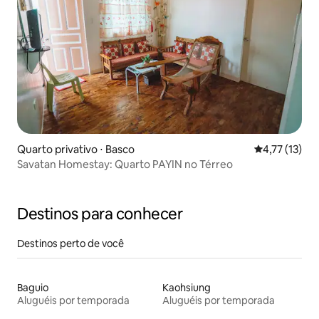
Quarto privativo ⋅ Basco
4,77 de uma a
4,77 (13)
Savatan Homestay: Quarto PAYIN no Térreo
Destinos para conhecer
Destinos perto de você
Baguio
Kaohsiung
Aluguéis por temporada
Aluguéis por temporada