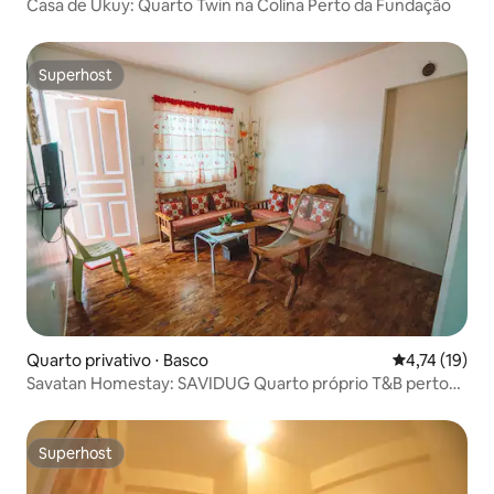
Casa de Ukuy: Quarto Twin na Colina Perto da Fundação
Superhost
Superhost
Quarto privativo ⋅ Basco
4,74 de uma a
4,74 (19)
Savatan Homestay: SAVIDUG Quarto próprio T&B perto
de caixa eletrônico
Superhost
Superhost