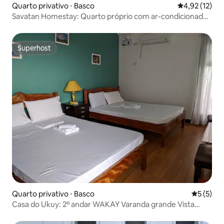
Quarto privativo ⋅ Basco
4,92 de uma a
4,92 (12)
Savatan Homestay: Quarto próprio com ar-condicionado
ARIUS T&B perto de caixa eletrônico
Superhost
Superhost
Quarto privativo ⋅ Basco
5 de uma 
5 (5)
Casa do Ukuy: 2º andar WAKAY Varanda grande Vista
perfeita