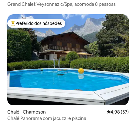
Grand Chalet Veysonnaz c/Spa, acomoda 8 pessoas
Preferido dos hóspedes
Entre os melhores preferidos dos hóspedes
Chalé ⋅ Chamoson
4,98 de uma a
4,98 (57)
Chalé Panorama com jacuzzi e piscina