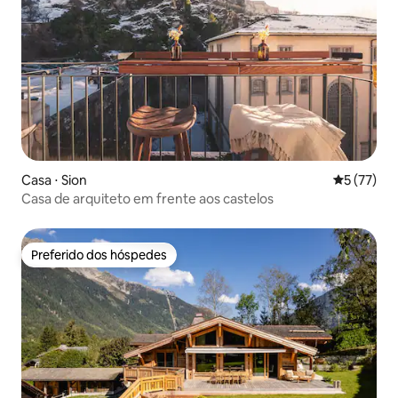
Casa ⋅ Sion
5 de uma a
5 (77)
Casa de arquiteto em frente aos castelos
Preferido dos hóspedes
Preferido dos hóspedes