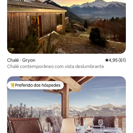
Chalé ⋅ Gryon
4,95 de uma a
4,95 (61)
Chalé contemporâneo com vista deslumbrante
Preferido dos hóspedes
Entre os melhores preferidos dos hóspedes