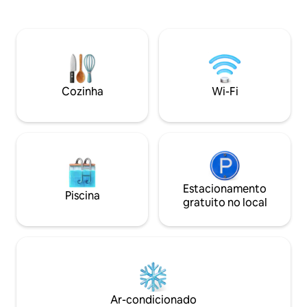
castelos e museus
vale do Ródano a partir do momento em
Fundação Gianadda em
que você abre os olhos. No inverno, o
bem-estar, os banh
estúdio vai encantá-lo com a lareira
15 minutos Perto 
acolhedora e aquecimento sob o piso,
entre 35 e 45 min
no verão, o terraço de pedra natural vai
Montana, Veysonn
convidá-lo a ficar do lado de fora e olhar
para o vale ou contemplar as estrelas
Cozinha
Wi-Fi
Estacionamento
Piscina
gratuito no local
Ar-condicionado