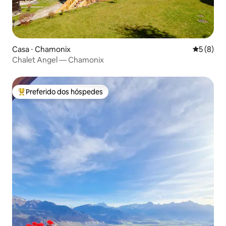
Casa ⋅ Chamonix
5 de uma 
5 (8)
Chalet Angel — Chamonix
Preferido dos hóspedes
Entre os melhores preferidos dos hóspedes