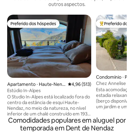
outros aspectos.
Preferido dos hóspedes
Preferido dos 
Preferido dos hóspedes
Entre os melhore
Condomínio ⋅ Pon
orge (Sion
Chez Annelise ap
Apartamento ⋅ Haute-Nend
4,96 de uma avaliação média de 
4,96 (513)
quartos
Esta acomodação 
az
Estúdio In-Alpes
estadia relaxante p
O Studio In-Alpes está localizado fora do
(berço disponível, se 
centro da estância de esqui Haute-
um jardim e uma 
Nendaz, no meio da natureza, no nível
estacionamento gr
inferior de um chalé construído em 1930
idealmente locali
Comodidades populares em aluguel por
que teve uma renovação completa em
Valais, a 5 minutos
2018. O Bed-Up torna este estúdio
temporada em Dent de Nendaz
e do centro da ci
único, com uma vista de 48 km para o