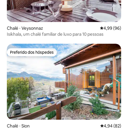
Chalé ⋅ Veysonnaz
4,99 de uma av
4,99 (96)
Isikhala, um chalé familiar de luxo para 10 pessoas
Preferido dos hóspedes
Preferido dos hóspedes
Chalé ⋅ Sion
4,94 de uma a
4,94 (82)