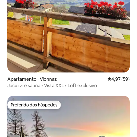
Apartamento ⋅ Vionnaz
4,97 de uma a
4,97 (59)
Jacuzzi e sauna • Vista XXL • Loft exclusivo
Preferido dos hóspedes
Preferido dos hóspedes