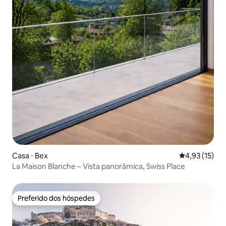
Casa ⋅ Bex
4,93 de uma a
4,93 (15)
La Maison Blanche – Vista panorâmica, Swiss Place
Preferido dos hóspedes
Preferido dos hóspedes