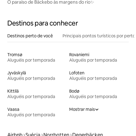
O paraíso de Bäckebo às margens do rio✨
Destinos para conhecer
Destinos perto de você
Principais pontos turísticos por perto
Tromsø
Rovaniemi
Aluguéis por temporada
Aluguéis por temporada
Jyväskylä
Lofoten
Aluguéis por temporada
Aluguéis por temporada
Kittilä
Bodø
Aluguéis por temporada
Aluguéis por temporada
Vaasa
Mostrar mais
Aluguéis por temporada
Airbnb
Suécia
Norrbotten
Degerbäcken