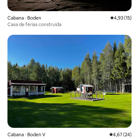
Cabana ⋅ Boden
4,93 de uma a
4,93 (15)
Casa de férias construída
Cabana ⋅ Boden V
4,67 de uma a
4,67 (24)