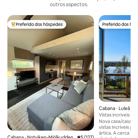
outros aspectos.
Preferido dos hóspedes
Preferido dos hó
Entre os melhores preferidos dos hóspedes
Preferido dos hó
Cabana ⋅ Luleå
Vistas incríveis p
Nova casa/casa d
vistas incríveis p
ártica. A cerca de 15 minutos do centro
Cabana ⋅ Notviken-Mjölkudden
5 de uma avaliação média de 
5 (127)