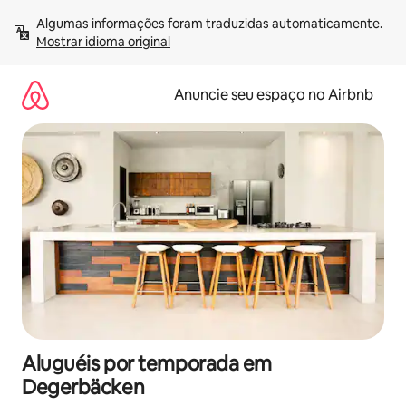
Pular
Algumas informações foram traduzidas automaticamente. 
para
Mostrar idioma original
o
conteúdo
Anuncie seu espaço no Airbnb
Aluguéis por temporada em
Degerbäcken