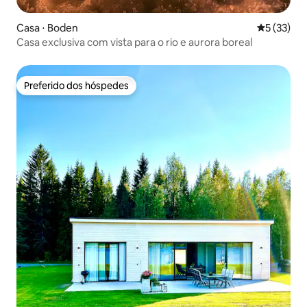
Casa ⋅ Boden
5 de uma a
5 (33)
Casa exclusiva com vista para o rio e aurora boreal
Preferido dos hóspedes
Preferido dos hóspedes