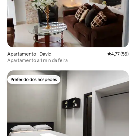
Apartamento ⋅ David
4,77 de uma a
4,77 (56)
Apartamento a 1 min da feira
Preferido dos hóspedes
Preferido dos hóspedes