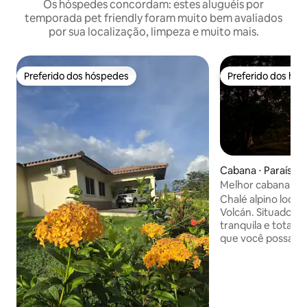
Os hóspedes concordam: estes aluguéis por
temporada pet friendly foram muito bem avaliados
por sua localização, limpeza e muito mais.
Preferido dos hóspedes
Preferido dos hó
Preferido dos hóspedes
Preferido dos hó
Cabana ⋅ Paraíso
Melhor cabana alpi
incrível
Chalé alpino local
Volcán. Situado e
tranquila e total
que você possa de
incríveis. Ele disp
com vista para o V
Ele também tem u
quente para que v
ainda mais. Paraís