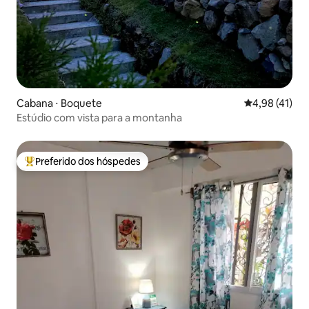
Cabana ⋅ Boquete
4,98 de uma a
4,98 (41)
Estúdio com vista para a montanha
Preferido dos hóspedes
Entre os melhores preferidos dos hóspedes