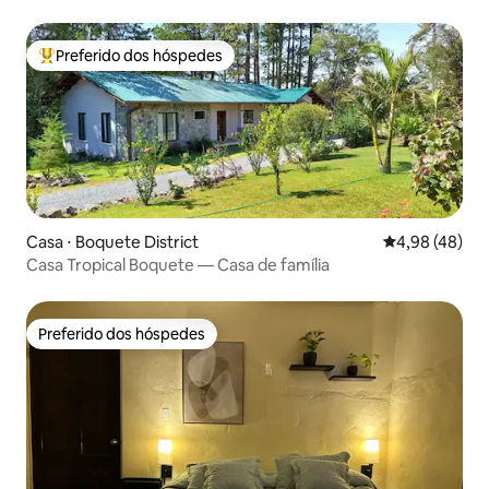
Preferido dos hóspedes
Entre os melhores preferidos dos hóspedes
Casa ⋅ Boquete District
4,98 de uma a
4,98 (48)
Casa Tropical Boquete — Casa de família
Preferido dos hóspedes
Preferido dos hóspedes