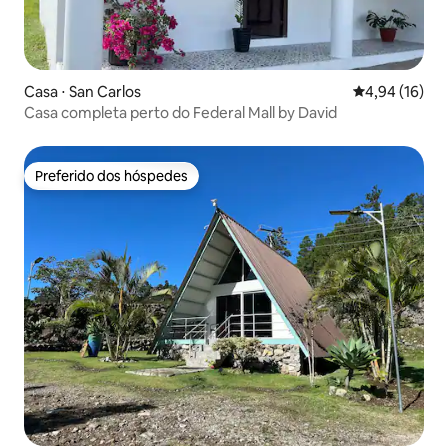
Casa ⋅ San Carlos
4,94 de uma a
4,94 (16)
Casa completa perto do Federal Mall by David
Preferido dos hóspedes
Preferido dos hóspedes