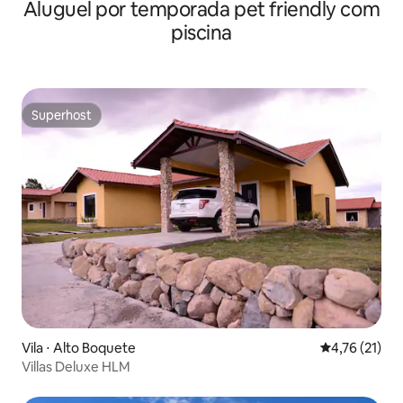
Aluguel por temporada pet friendly com
piscina
Superhost
Superhost
Vila ⋅ Alto Boquete
4,76 de uma a
4,76 (21)
Villas Deluxe HLM