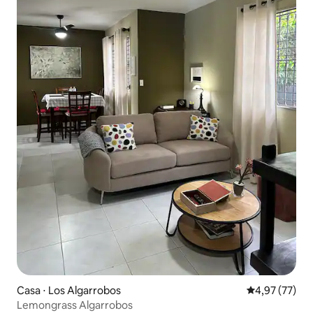
Casa ⋅ Los Algarrobos
4,97 de uma a
4,97 (77)
Lemongrass Algarrobos