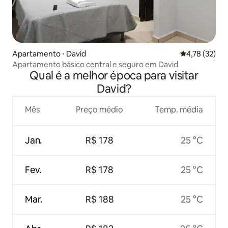
Apartamento ⋅ David
4,78 de uma a
4,78 (32)
Apartamento básico central e seguro em David
Qual é a melhor época para visitar
David?
Mês
Preço médio
Temp. média
Jan.
R$ 178
25 °C
Fev.
R$ 178
25 °C
Mar.
R$ 188
25 °C