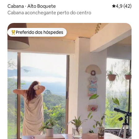
Cabana ⋅ Alto Boquete
4,9 de uma a
4,9 (42)
Cabana aconchegante perto do centro
Preferido dos hóspedes
Entre os melhores preferidos dos hóspedes