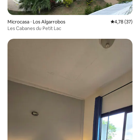
Microcasa ⋅ Los Algarrobos
4,78 de uma a
4,78 (37)
Les Cabanes du Petit Lac