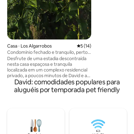
excelente clima, s
vegetação exubera
tirolesa e suas tri
para que você pos
máximo sua estadi
Casa ⋅ Los Algarrobos
5 de uma avaliação média de
5 (14)
Condomínio fechado e tranquilo, perto
de Boquete e David
Desfrute de uma estadia descontraída
nesta casa espaçosa e tranquila
localizada em um complexo residencial
privado, a poucos minutos de David e a
David: comodidades populares para
uma curta distância de carro de
Boquete. Convenientemente perto de
aluguéis por temporada pet friendly
restaurantes, supermercados,
transporte, farmácias e muito mais. Ideal
para famílias, grupos ou viajantes que
procuram um lugar confortável,
espaçoso e bem conectado para
explorar todo o Chiriquí. Possui 4
quartos, 3 banheiros completos, um
jardim, ar condicionado e tudo o que