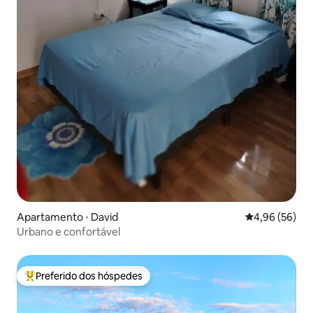
Apartamento ⋅ David
4,96 de uma a
4,96 (56)
Urbano e confortável
Preferido dos hóspedes
Entre os melhores preferidos dos hóspedes