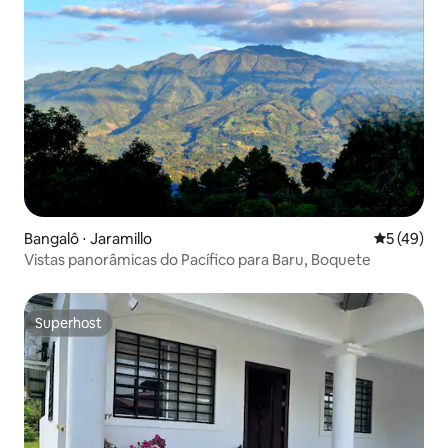
Bangalô ⋅ Jaramillo
5 de uma a
5 (49)
Vistas panorâmicas do Pacífico para Baru, Boquete
Superhost
Superhost