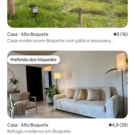
Casa ⋅ Alto Boquete
5 de uma a
5 (16)
Casa moderna em Boquete com pátio e área para
fogueira
Preferido dos hóspedes
Preferido dos hóspedes
Casa ⋅ Alto Boquete
4,9 de uma a
4,9 (29)
Refúgio moderno em Boquete