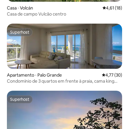
Casa ⋅ Volcán
4,61 de uma a
4,61 (18)
Casa de campo Vulcão centro
Superhost
Superhost
Apartamento ⋅ Palo Grande
4,77 de uma a
4,77 (30)
Condomínio de 3 quartos em frente à praia, cama king
size
Superhost
Superhost