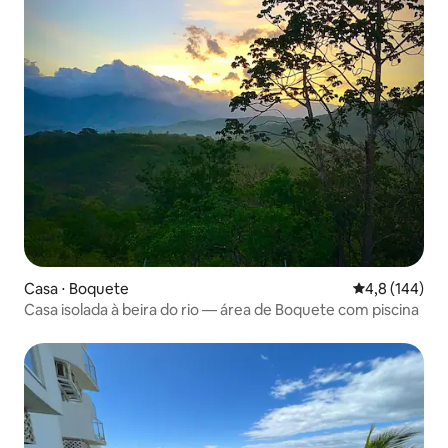
Casa ⋅ Boquete
4,8 de uma av
4,8 (144)
Casa isolada à beira do rio — área de Boquete com piscina