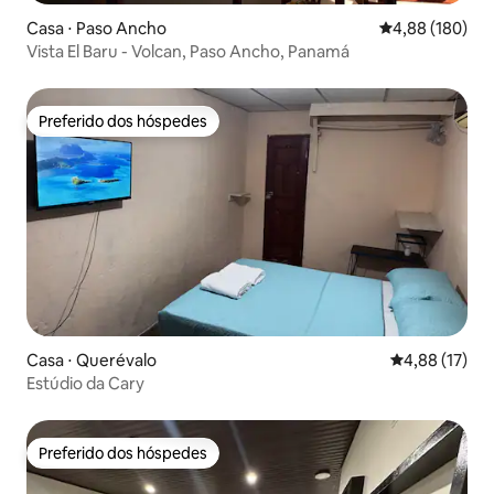
Casa ⋅ Paso Ancho
4,88 de uma av
4,88 (180)
Vista El Baru - Volcan, Paso Ancho, Panamá
Preferido dos hóspedes
Preferido dos hóspedes
Casa ⋅ Querévalo
4,88 de uma a
4,88 (17)
Estúdio da Cary
Preferido dos hóspedes
Preferido dos hóspedes