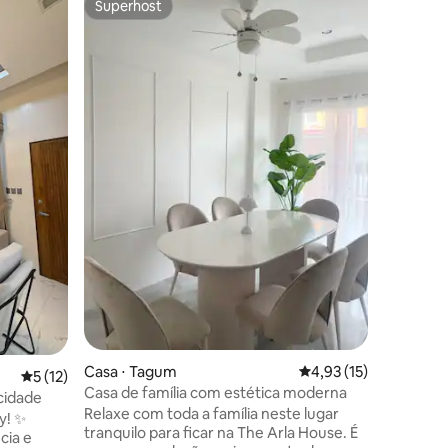
Superhost
Preferi
os hóspedes
Superhost
Preferi
Perto de
estacion
A Hauz o
espaços 
que mist
Localizaç
convenie
Tagum Me
Place, 7-
ções
Center (
Tagum Na
Tagum, T
Tagum Cit
College, 
Nazareno 
of Tagum. #StayInStyle #TheHau
#Tagums
Casa ⋅ Tagum
4,93 de uma avaliação
4,93 (15)
5 de uma avaliação média de 5, 12 avaliações
5 (12)
Casa de família com estética moderna
cidade
Relaxe com toda a família neste lugar
y! ✨
tranquilo para ficar na The Arla House. É
cia e