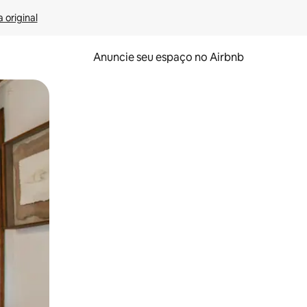
 original
Anuncie seu espaço no Airbnb
 deslizando o dedo na tela.