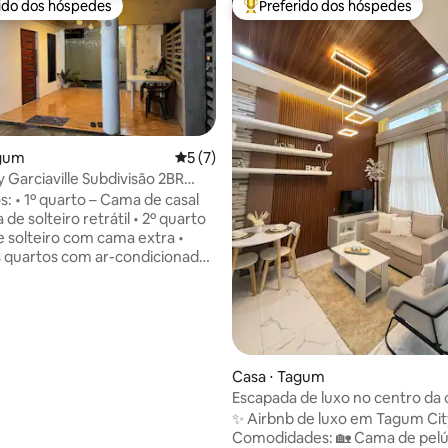
rido dos hóspedes
Preferido dos hóspedes
 melhores preferidos dos hóspedes
Entre os melhores preferidos d
agum
5 de uma avaliação média de 5, 7 avalia
5 (7)
Garciaville Subdivisão 2BR
s: • 1º quarto – Cama de casal
e solteiro retrátil • 2º quarto
 solteiro com cama extra •
 quartos com ar-condicionado
dades: ✔ Sala de estar (sem
ionado) ✔ Wi-Fi e TV ✔ Mini
som Bluetooth com microfone
 com fogão a gás ✔ Frigorífico
e arroz ✔ Chaleira elétrica ✔
s ✔ Dispensador aquático ✔
média de 5, 12 avaliações
Casa ⋅ Tagum
e lavar roupas ✔ Ventilador
Escapada de luxo no centro da 
✔ Terraço Jogos ✔ de tabuleiro
✨ Airbnb de luxo em Tagum Cit
zação: Ao longo da estrada no
Comodidades: 🏡 Cama de pelú
 Garciaville, Cidade de Tagum