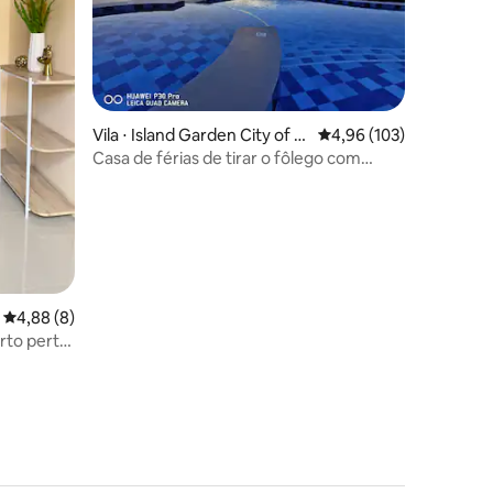
ções
Vila ⋅ Island Garden City of S
4,96 de uma avaliação 
4,96 (103)
amal
Casa de férias de tirar o fôlego com
piscina — uso exclusivo
4,88 de uma avaliação média de 5, 8 avaliações
4,88 (8)
rto perto
Acomoda 4