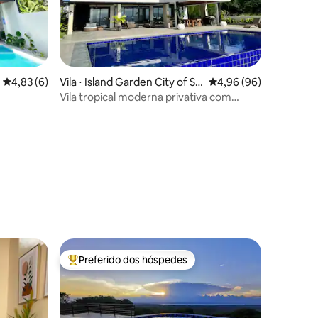
4,83 de uma avaliação média de 5, 6 avaliações
4,83 (6)
Vila ⋅ Island Garden City of Sa
4,96 de uma avaliação 
4,96 (96)
mal
Vila tropical moderna privativa com
piscina de borda infinita
ções
Preferido dos hóspedes
Entre os melhores preferidos dos hóspedes