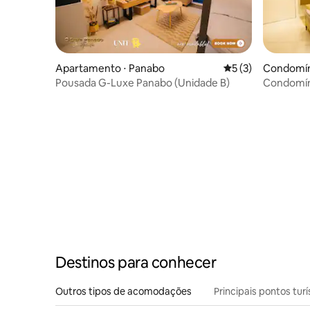
Apartamento ⋅ Panabo
5 de uma avaliação
5 (3)
Condomíni
Pousada G-Luxe Panabo (Unidade B)
Condomín
perto do
Destinos para conhecer
Outros tipos de acomodações
Principais pontos turí