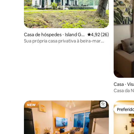
Casa de hóspedes ⋅ Island Ga
4,92 de uma avaliação 
4,92 (26)
rden City of Samal
Sua própria casa privativa à beira-mar
(aceita animais de estimação)
Casa ⋅ Vi
City
Casa da 
Preferid
Preferid