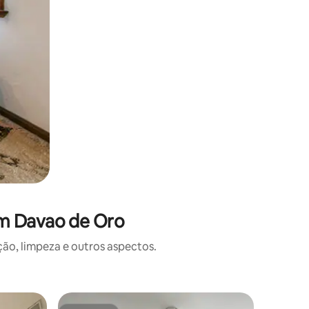
em Davao de Oro
o, limpeza e outros aspectos.
Casa ⋅ T