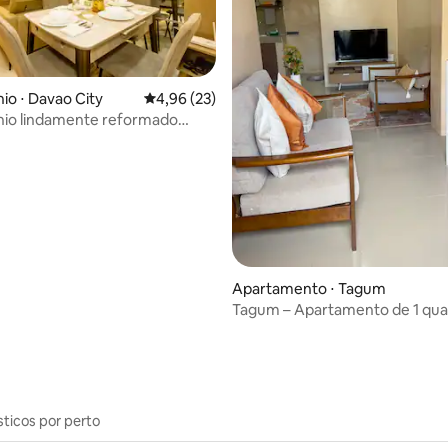
 média de 5, 3 avaliações
o ⋅ Davao City
4,96 de uma avaliação média de 5, 23 avalia
4,96 (23)
io lindamente reformado
 Aeroporto Samal SM
Apartamento ⋅ Tagum
Tagum – Apartamento de 1 qua
do Robinsons e do hospital • 
sticos por perto