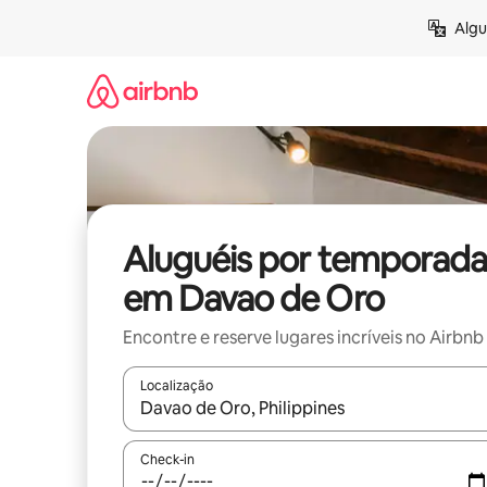
Pular
Algu
para
o
conteúdo
Aluguéis por temporada
em Davao de Oro
Encontre e reserve lugares incríveis no Airbnb
Localização
Quando os resultados estiverem disponíveis, expl
Check-in