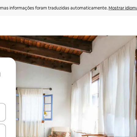
mas informações foram traduzidas automaticamente. 
Mostrar idioma
ore-os usando as seta para cima e para baixo do teclado ou tocando e