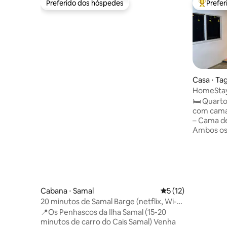
Preferido dos hóspedes
Prefe
Preferido dos hóspedes
Entre os
Casa ⋅ T
HomeStay 
com AC
🛏 Quarto
com cama d
– Cama de
Ambos os
🏠 Comodi
ar-condic
caixa de 
✔ Cozinha
Fogão ✔ d
Utensílio
Cabana ⋅ Samal
5 de uma avaliação 
5 (12)
Máquina d
20 minutos de Samal Barge (netflix, Wi-Fi,
elétrico 
banheira)
📍Os Penhascos da Ilha Samal (15-20
📍 Locali
minutos de carro do Cais Samal) Venha
bairro de