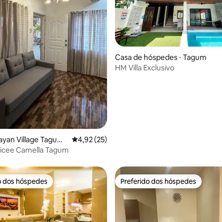
média de 5, 26 avaliações
Casa de hóspedes ⋅ Tagum
HM Villa Exclusivo
sayan Village Tagum
4,92 de uma avaliação média de 5, 25 avalia
4,92 (25)
Nicee Camella Tagum
o dos hóspedes
Preferido dos hóspedes
o dos hóspedes
Preferido dos hóspedes