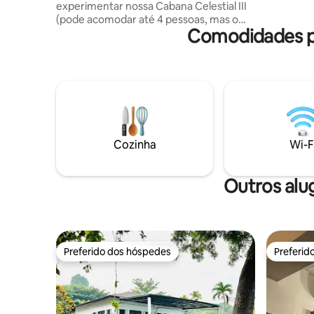
experimentar nossa Cabana Celestial III
(pode acomodar até 4 pessoas, mas o
Comodidades p
preço base é de apenas 2 pessoas, então
certifique-se de colocar o número certo
de pessoas) ✅ Cabine de vidro com ar-
condicionado Banheira ✅ privativa com
vista ✅ Acesso ao nosso deck comum no
topo dos Penhascos TV pronta para✅
Netflix ✅ Wi-Fi ✅ Banheiro e chuveiro
privativos AVISO DE ESCADAS ‼️ 20
degraus para baixo, o preço do Airbnb
Cozinha
Wi-F
não inclui acesso à piscina na selva (₱
250/pax)
Outros alu
Preferido dos hóspedes
Preferid
Preferido dos hóspedes
Preferid