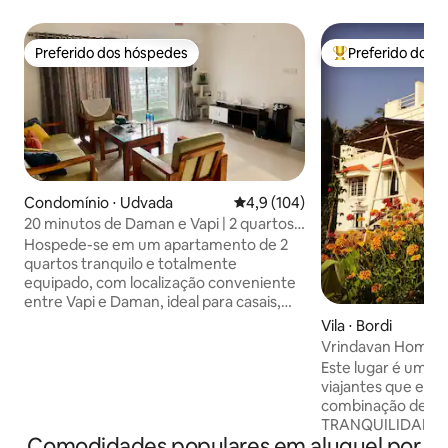
Preferido dos hóspedes
Preferido dos 
Preferido dos hóspedes
Entre os melhore
Condomínio ⋅ Udvada
4,9 de uma avaliação média de 
4,9 (104)
20 minutos de Daman e Vapi | 2 quartos
com todas as comodidades
Hospede-se em um apartamento de 2
quartos tranquilo e totalmente
equipado, com localização conveniente
entre Vapi e Daman, ideal para casais,
famílias e viajantes a trabalho. A casa
Vila ⋅ Bordi
oferece ar condicionado em ambos os
Vrindavan Homes
quartos, Wi-Fi rápido, uma cozinha
Este lugar é uma 
totalmente equipada e uma confortável
viajantes que est
sala de estar com soundbar e subwoofer
combinação de PA
para que você possa relaxar depois de
TRANQUILIDADE. Localizado no meio d
um dia de passeio ou trabalho. Quer
Comodidades populares em aluguel por
generosidade natur