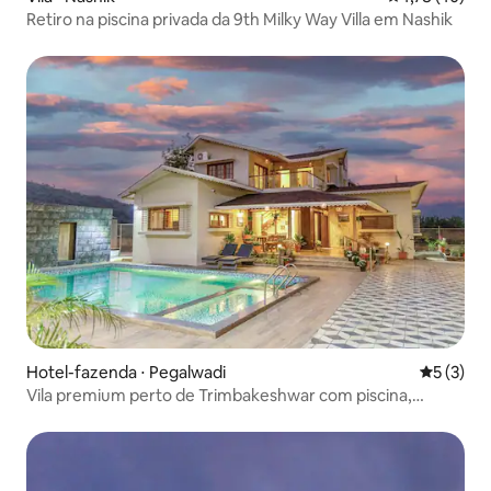
Retiro na piscina privada da 9th Milky Way Villa em Nashik
Hotel-fazenda ⋅ Pegalwadi
5 de uma 
5 (3)
Vila premium perto de Trimbakeshwar com piscina,
churrasqueira e gramado