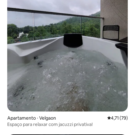
Apartamento ⋅ Velgaon
4,71 de uma a
4,71 (79)
Espaço para relaxar com jacuzzi privativa!