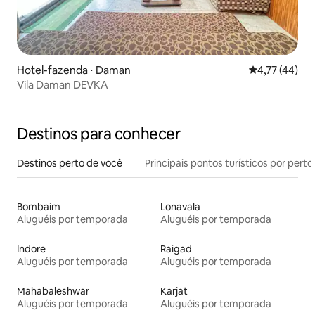
Hotel-fazenda ⋅ Daman
4,77 de uma a
4,77 (44)
Vila Daman DEVKA
Destinos para conhecer
Destinos perto de você
Principais pontos turísticos por perto
Bombaim
Lonavala
Aluguéis por temporada
Aluguéis por temporada
Indore
Raigad
Aluguéis por temporada
Aluguéis por temporada
Mahabaleshwar
Karjat
Aluguéis por temporada
Aluguéis por temporada