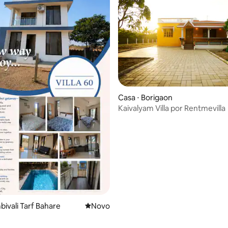
Casa ⋅ Borigaon
Kaivalyam Villa por Rentmevilla
bivali Tarf Bahare
Novo lugar para ficar
Novo