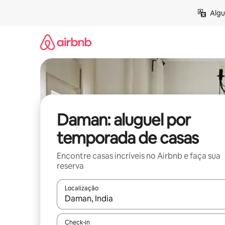
Pular
Algu
para
o
conteúdo
Daman: aluguel por
temporada de casas
Encontre casas incríveis no Airbnb e faça sua
reserva
Localização
Quando os resultados estiverem disponíveis, expl
Check-in