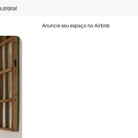
 original
Anuncie seu espaço no Airbnb
 deslizando o dedo na tela.