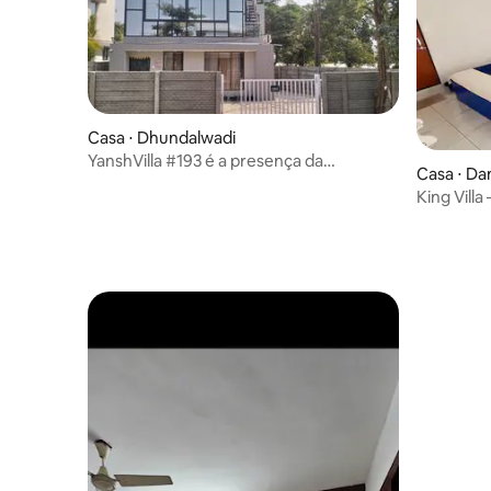
Casa ⋅ Dhundalwadi
YanshVilla #193 é a presença da
Casa ⋅ D
natureza#7021@566@941
King Villa
praia