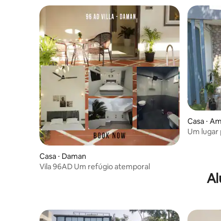
Casa ⋅ Am
Um lugar p
Casa ⋅ Daman
Vila 96AD Um refúgio atemporal
Al