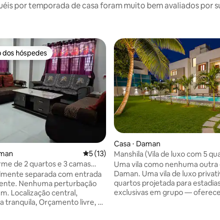
éis por temporada de casa foram muito bem avaliados por sua
o dos hóspedes
o dos hóspedes
Casa ⋅ Daman
aman
5 de uma avaliação média de 5, 13 avalia
5 (13)
Manshila (Vila de luxo com 5 qua
cozinha, piscina | Daman)
me de 2 quartos e 3 camas
Uma vila como nenhuma outra
praia de Devka
Daman. Uma vila de luxo privati
almente separada com entrada
quartos projetada para estadia
ente. Nenhuma perturbação
exclusivas em grupo — oferece
m. Localização central,
privacidade, uma grande piscin
 tranquila, Orçamento livre, 5
lounge e um exuberante espaç
 praia. Açúcar, Chá