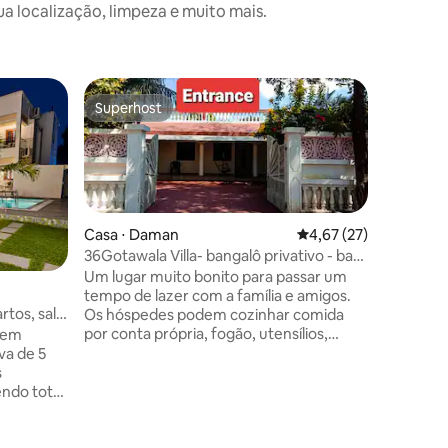
 localização, limpeza e muito mais.
Superhost
Preferi
Superhost
Preferi
Casa ⋅ Daman
4,67 de uma avaliação
4,67 (27)
36Gotawala Villa- bangalô privativo - bar
da piscina
Um lugar muito bonito para passar um
tempo de lazer com a família e amigos.
ções
Casa ⋅ Am
rtos, sala,
Os hóspedes podem cozinhar comida
por conta própria, fogão, utensílios,
AuraVista 
 em
filtros e gás podem ser fornecidos e
quartos
va de 5
O Espaço
podem até mesmo visitar o hotel vizinho
s
Apartame
Jajira ou a cantina da sociedade para
ndo total
cozinha 
comprar comida. Uma sensação muito
a, um bar
propried
estética de bar pessoal com belas luzes e
o verde
hectares
uma piscina na casa torna-o um lugar