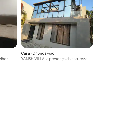
Casa ⋅ Dhundalwadi
elhor
YANSH VILLA: a presença da natureza
7021@566@941