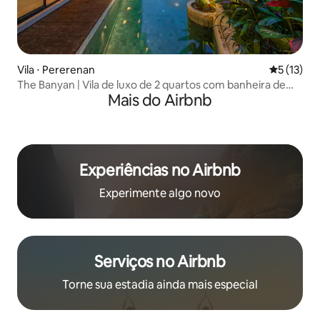
Vila ⋅ Pererenan
5 de uma a
5 (13)
The Banyan | Vila de luxo de 2 quartos com banheira de
Mais do Airbnb
hidromassagem e banho de gelo
Experiências no Airbnb
Experimente algo novo
Serviços no Airbnb
Torne sua estadia ainda mais especial