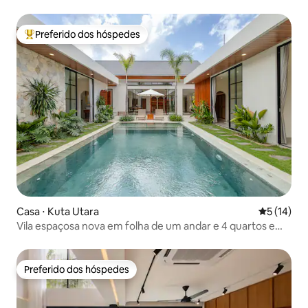
Preferido dos hóspedes
Entre os melhores preferidos dos hóspedes
Casa ⋅ Kuta Utara
5 de uma a
5 (14)
Vila espaçosa nova em folha de um andar e 4 quartos em
Umalas
Preferido dos hóspedes
Preferido dos hóspedes