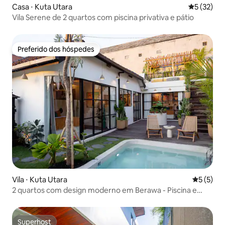
Casa ⋅ Kuta Utara
5 de uma a
5 (32)
Vila Serene de 2 quartos com piscina privativa e pátio
Preferido dos hóspedes
Preferido dos hóspedes
Vila ⋅ Kuta Utara
5 de uma 
5 (5)
2 quartos com design moderno em Berawa - Piscina e
jardim
Superhost