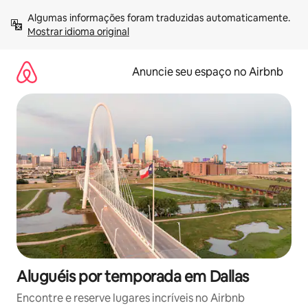
Pular
Algumas informações foram traduzidas automaticamente. 
para
Mostrar idioma original
o
conteúdo
Anuncie seu espaço no Airbnb
Aluguéis por temporada em Dallas
Encontre e reserve lugares incríveis no Airbnb