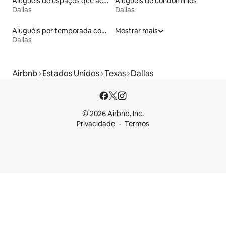
Aluguéis de espaços que aceitam animais de estimação
Aluguéis de condomínios
Dallas
Dallas
Aluguéis por temporada com cama de altura acessível
Mostrar mais
Dallas
Airbnb
Estados Unidos
Texas
Dallas
© 2026 Airbnb, Inc.
Privacidade
Termos