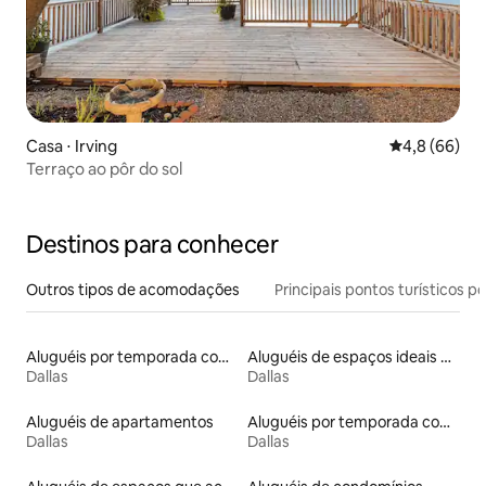
Casa ⋅ Irving
4,8 de uma a
4,8 (66)
Terraço ao pôr do sol
Destinos para conhecer
Outros tipos de acomodações
Principais pontos turísticos po
Aluguéis por temporada com café da manhã
Aluguéis de espaços ideais para famílias
Dallas
Dallas
Aluguéis de apartamentos
Aluguéis por temporada com suítes privativas
Dallas
Dallas