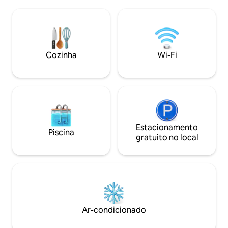
Apple para que vo
jantar - lareira, TV de 43", jantar para 6 🛏️
A sala de estar e 
Quarto principal com cama king size, 1/2
TV incluída. Além 
banheiro, TV de 43"e porta para o quarto
Tesla na garagem 
tiki 🛋️Segundo quarto - cama queen, TV
para os proprietár
de 40"e mesa de trabalho 🍽️Cozinha -
elétricos. A vista do centro de Dallas a
Cozinha
Wi-Fi
Fogão Wolf, micro-ondas, mesa de
partir de seu ter
preparação, geladeira LG
Este local oferece
Estacionamento
Piscina
gratuito no local
Ar-condicionado