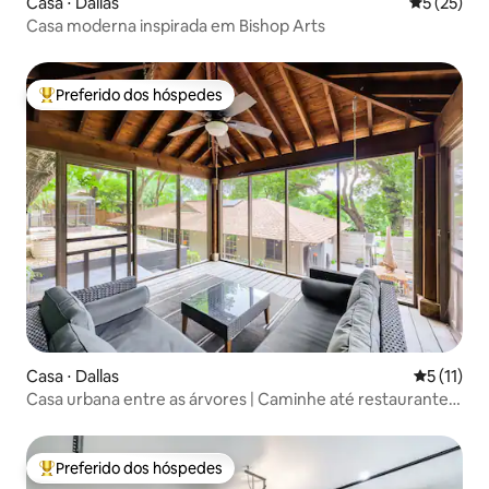
Casa ⋅ Dallas
5 de uma a
5 (25)
Casa moderna inspirada em Bishop Arts
Preferido dos hóspedes
Entre os melhores preferidos dos hóspedes
Casa ⋅ Dallas
5 de uma a
5 (11)
Casa urbana entre as árvores | Caminhe até restaurantes
e cafés
Preferido dos hóspedes
Entre os melhores preferidos dos hóspedes