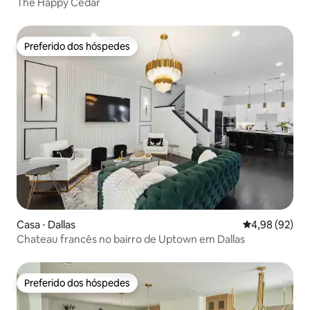
The Happy Cedar
Preferido dos hóspedes
Preferido dos hóspedes
Casa ⋅ Dallas
4,98 de uma a
4,98 (92)
Chateau francês no bairro de Uptown em Dallas
Preferido dos hóspedes
Preferido dos hóspedes