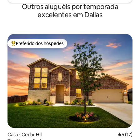
Outros aluguéis por temporada
excelentes em Dallas
Preferido dos hóspedes
Entre os melhores preferidos dos hóspedes
Casa ⋅ Cedar Hill
5 de uma a
5 (17)