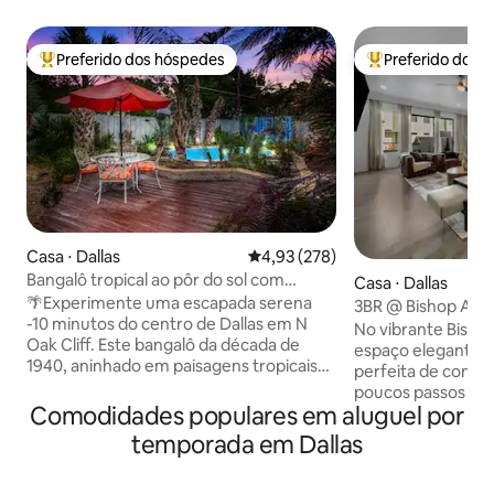
Preferido dos hóspedes
Preferido dos 
Entre os melhores preferidos dos hóspedes
Entre os melhore
Casa ⋅ Dallas
4,93 de uma avaliação média de 
4,93 (278)
Bangalô tropical ao pôr do sol com
Casa ⋅ Dallas
piscina e banheira de hidromassagem
🌴Experimente uma escapada serena
3BR @ Bishop Arts
-10 minutos do centro de Dallas em N
Vistas + Compras!
No vibrante Bishop
Oak Cliff. Este bangalô da década de
espaço elegante o
1940, aninhado em paisagens tropicais
perfeita de confor
exuberantes, oferece uma banheira de
poucos passos de 
hidromassagem privativa e piscina, deck
Comodidades populares em aluguel por
moda, boutiques e
grande e sala tiki - sua porta de entrada
animada, você ter
temporada em Dallas
para o relaxamento ao ar livre. 🍹
para aproveitar su
Convenientemente localizado a 5 min do
quartos estão eq
Bishop Arts District 🔥Sala de estar e