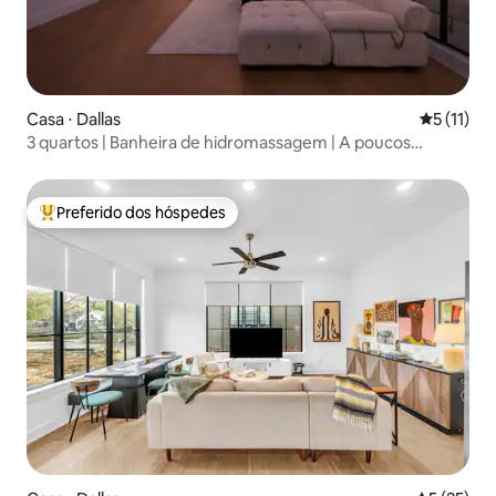
Casa ⋅ Dallas
5 de uma a
5 (11)
3 quartos | Banheira de hidromassagem | A poucos
minutos do Fair Park e do centro da cidade!
Preferido dos hóspedes
Entre os melhores preferidos dos hóspedes