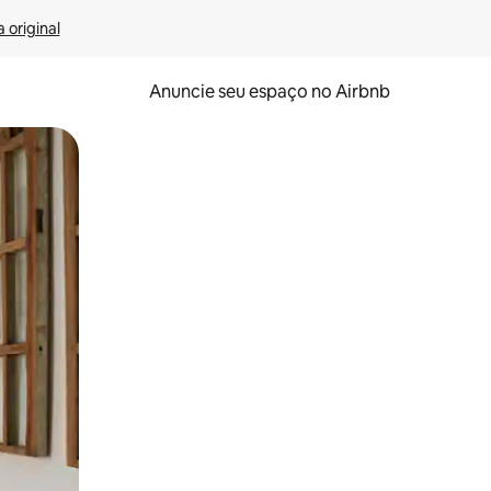
 original
Anuncie seu espaço no Airbnb
 deslizando o dedo na tela.