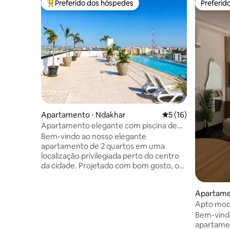
Preferido dos hóspedes
Preferid
Entre os melhores preferidos dos hóspedes
Preferid
Apartamento ⋅ Ndakhar
5 de uma avaliação 
5 (16)
Apartamento elegante com piscina de
borda infinita, academia e segurança 24h
Bem-vindo ao nosso elegante
apartamento de 2 quartos em uma
localização privilegiada perto do centro
da cidade. Projetado com bom gosto, o
espaço combina elegância acolhedora,
toques sofisticados e tecnologia
Apartame
moderna de check-in autônomo para
Apto mod
oferecer uma experiência premium aos
espaçosa
hóspedes. Os hóspedes desfrutam de
Bem-vind
acesso a comodidades no terraço, uma
apartamen