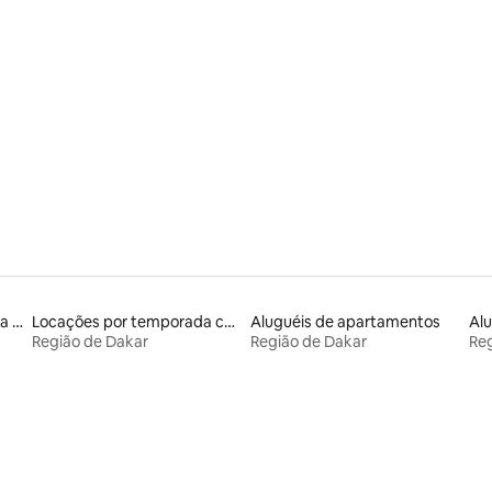
Aluguéis por temporada na orla
Locações por temporada com piscina
Aluguéis de apartamentos
Região de Dakar
Região de Dakar
Reg