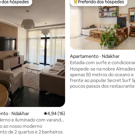
o dos hóspedes
Preferido dos hóspedes
o dos hóspedes
Entre os melhores preferidos d
Apartamento ⋅ Ndakhar
Estadia com surfe e condicion
média de 5, 16 avaliações
físico | A 50 m do mar
Hospede-se na nobre Almadies
apenas 50 metros do oceano e
frente ao popular Secret Surf S
poucos passos dos restaurante
da Corniche, tudo é acessível a
Apartamento de 1 quarto, acol
cuidadosamente projetado, no 
perfeito para surfistas, nômades
nto ⋅ Ndakhar
4,94 de uma avaliação média de 5, 16 avalia
4,94 (16)
e viajantes ativos. O prédio é 
erno e iluminado com varanda
seguro, com guardas 24h e câ
.
o ao nosso moderno
Desfrute de um terraço privat
to de 2 quartos e 2 banheiros
equipamento de calistenia, um