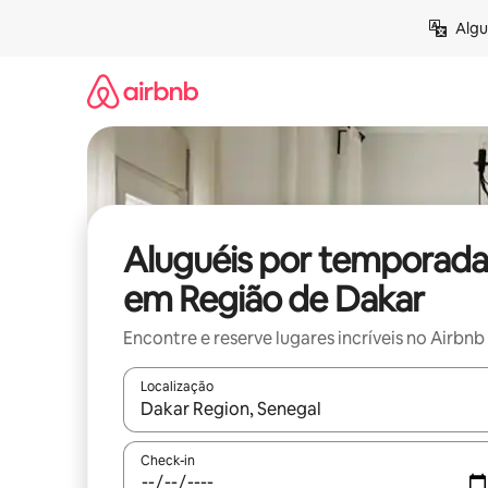
Pular
Algu
para
o
conteúdo
Aluguéis por temporada
em Região de Dakar
Encontre e reserve lugares incríveis no Airbnb
Localização
Quando os resultados estiverem disponíveis, expl
Check-in