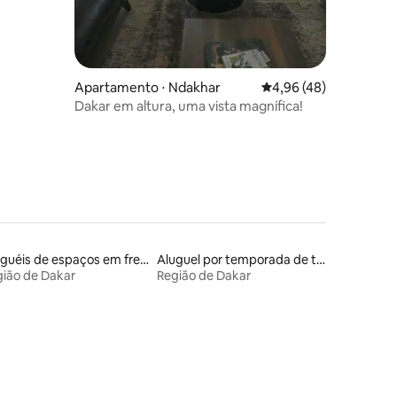
Apartamento ⋅ Ndakhar
4,96 de uma avaliação
4,96 (48)
Dakar em altura, uma vista magnífica!
Aluguéis de espaços em frente à praia
Aluguel por temporada de townhouses
ião de Dakar
Região de Dakar