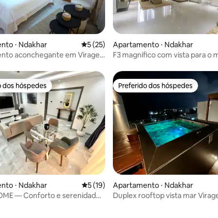
média de 5, 51 avaliações
nto ⋅ Ndakhar
5 de uma avaliação média de 5, 25 avalia
5 (25)
Apartamento ⋅ Ndakhar
nto aconchegante em Virage:
F3 magnífico com vista para o 
 proximidades
academia e piscina
o dos hóspedes
Preferido dos hóspedes
o dos hóspedes
Preferido dos hóspedes
 média de 5, 6 avaliações
nto ⋅ Ndakhar
5 de uma avaliação média de 5, 19 avalia
5 (19)
Apartamento ⋅ Ndakhar
ME — Conforto e serenidade
Duplex rooftop vista mar Vira
s
com jacuzzi