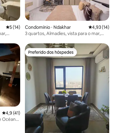
ções
5 de uma avaliação média de 5, 14 avaliações
5 (14)
Condomínio ⋅ Ndakhar
4,93 de uma avaliação
4,93 (14)
mar,
3 quartos, Almadies, vista para o mar,
piscina e cinema
Preferido dos hóspedes
Preferido dos hóspedes
ções
4,9 de uma avaliação média de 5, 41 avaliações
4,9 (41)
ge Océan