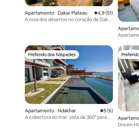
Apartamento ⋅ Dakar Plateau
4,9 de uma avaliação 
4,9 (51)
A rosa dos desertos no coração de Dakar
Plateau.
Apartame
Apartame
praia nas
Preferido dos hóspedes
Preferid
Preferido dos hóspedes
Preferid
Apartamento ⋅ Ndakhar
5 de uma avaliação
5 (6)
A cobertura do mar: vista de 360° para o
Apartame
mar em Dakar
Dream HO
garantido