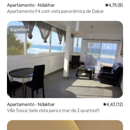
Apartamento ⋅ Ndakhar
4,75 de uma 
4,75 (8)
Apartamento F4 com vista panorâmica de Dakar
Superhost
Superhost
Apartamento ⋅ Ndakhar
4,42 de uma a
4,42 (12)
Villa Tosca: bela vista para o mar de 2 quartos!!!