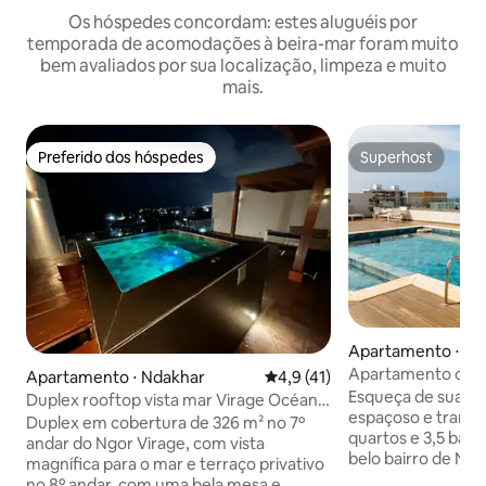
Os hóspedes concordam: estes aluguéis por
temporada de acomodações à beira-mar foram muito
bem avaliados por sua localização, limpeza e muito
mais.
Preferido dos hóspedes
Superhost
Preferido dos hóspedes
Superhost
Apartamento ⋅ Nd
Apartamento confo
Apartamento ⋅ Ndakhar
4,9 de uma avaliação média de
4,9 (41)
em Ngor Almadies
Esqueça de suas 
Duplex rooftop vista mar Virage Océan
espaçoso e tranqu
com jacuzzi
Duplex em cobertura de 326 m² no 7º
quartos e 3,5 banh
andar do Ngor Virage, com vista
belo bairro de Ngor Alma
magnífica para o mar e terraço privativo
é perfeito para fa
no 8º andar, com uma bela mesa e