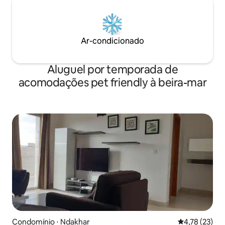
Ar-condicionado
Aluguel por temporada de
acomodações pet friendly à beira-mar
Condomínio ⋅ Ndakhar
4,78 de uma a
4,78 (23)