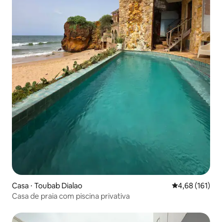
Casa ⋅ Toubab Dialao
4,68 de uma av
4,68 (161)
Casa de praia com piscina privativa