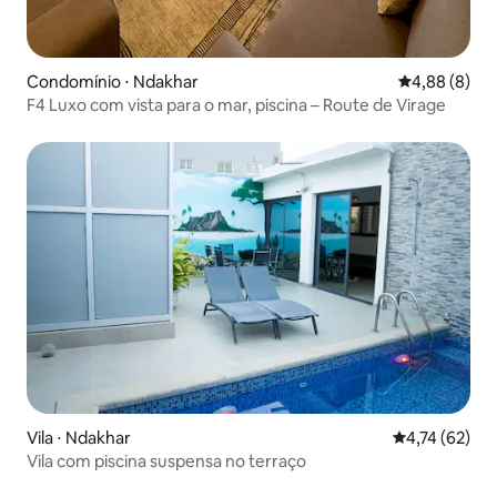
Condomínio ⋅ Ndakhar
4,88 de uma 
4,88 (8)
F4 Luxo com vista para o mar, piscina – Route de Virage
Vila ⋅ Ndakhar
4,74 de uma a
4,74 (62)
Vila com piscina suspensa no terraço