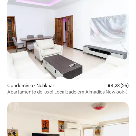
Condomínio ⋅ Ndakhar
4,23 de uma a
4,23 (26)
Apartamento de luxo! Localizado em Almadies Newlook-)