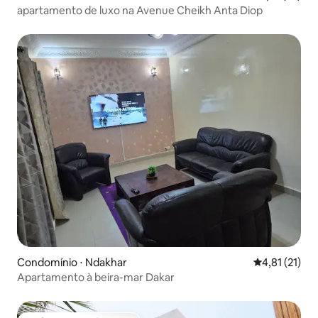
apartamento de luxo na Avenue Cheikh Anta Diop
Condomínio ⋅ Ndakhar
4,81 de uma a
4,81 (21)
Apartamento à beira-mar Dakar