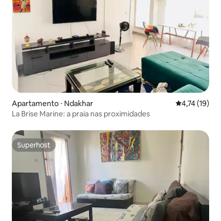
Apartamento ⋅ Ndakhar
4,74 de uma a
4,74 (19)
La Brise Marine: a praia nas proximidades
Superhost
Superhost