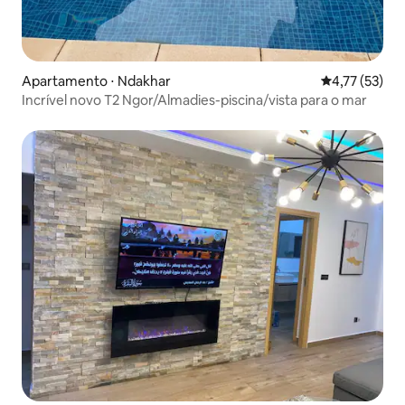
Apartamento ⋅ Ndakhar
4,77 de uma a
4,77 (53)
Incrível novo T2 Ngor/Almadies-piscina/vista para o mar