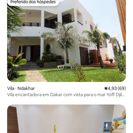
Preferido dos hóspedes
Preferido dos hóspedes
Vila ⋅ Ndakhar
4,93 de uma a
4,93 (69)
Vila encantadora em Dakar com vista para o mar Yoff Djily
Mbaye