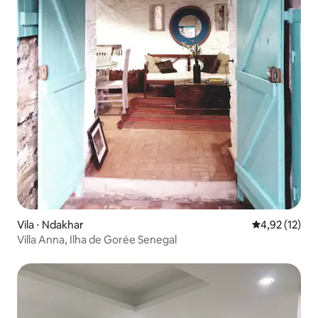
Vila ⋅ Ndakhar
4,92 de uma a
4,92 (12)
Villa Anna, Ilha de Gorée Senegal