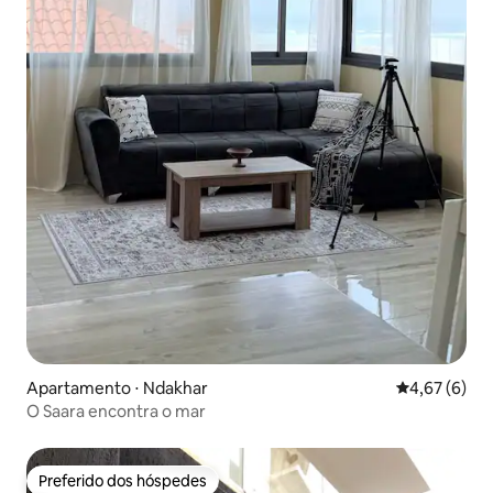
Apartamento ⋅ Ndakhar
4,67 de uma 
4,67 (6)
O Saara encontra o mar
Preferido dos hóspedes
Preferido dos hóspedes