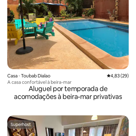
Casa ⋅ Toubab Dialao
4,83 de uma a
4,83 (29)
A casa confortável à beira-mar
Aluguel por temporada de
acomodações à beira-mar privativas
Superhost
Superhost