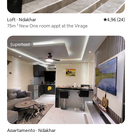
Loft ⋅ Ndakhar
4,96 de uma a
4,96 (24)
75m ² New One room appt at the Virage
Superhost
Superhost
Apartamento ⋅ Ndakhar