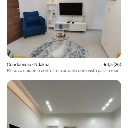
Condomínio ⋅ Ndakhar
4,5 de uma a
4,5 (26)
F2 novo chique e conforto tranquilo com vista para o mar