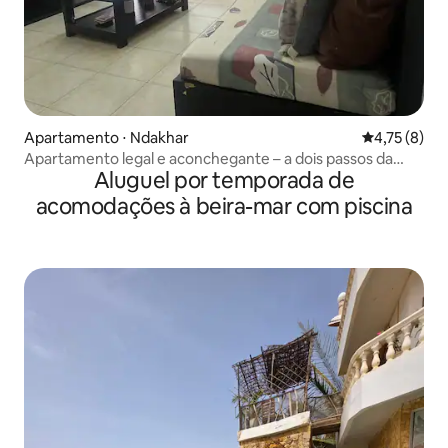
Apartamento ⋅ Ndakhar
4,75 de uma 
4,75 (8)
Apartamento legal e aconchegante – a dois passos da
Aluguel por temporada de
praia
acomodações à beira-mar com piscina