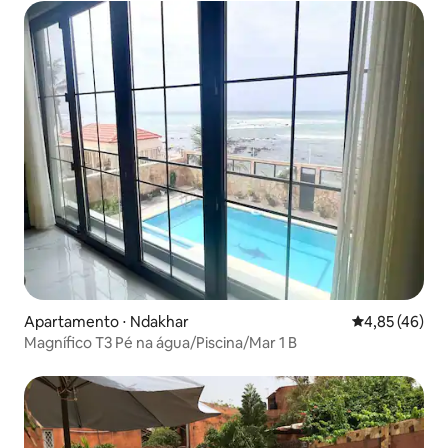
Apartamento ⋅ Ndakhar
4,85 de uma a
4,85 (46)
Magnífico T3 Pé na água/Piscina/Mar 1 B