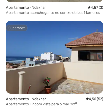
Apartamento ⋅ Ndakhar
4,67 de uma 
4,67 (3)
Apartamento aconchegante no centro de Les Mamelles
Superhost
Superhost
Apartamento ⋅ Ndakhar
4,56 de uma a
4,56 (52)
Apartamento T2 com vista para o mar Yoff