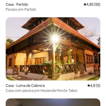
Casa ⋅ Partido
4,85 de uma a
4,85 (55)
Paraíso em Partido
Casa ⋅ Loma de Cabrera
4,8 de uma 
4,8 (5)
Casa com piscina em Hacienda Monte Tabor