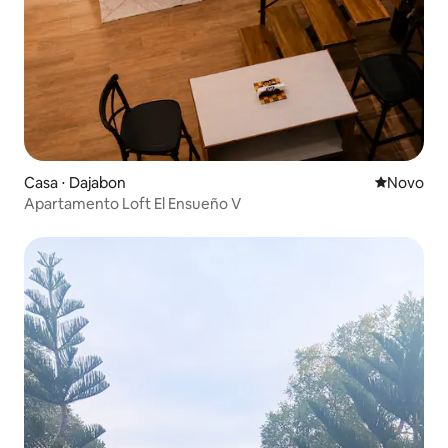
Casa ⋅ Dajabon
Novo lugar
Novo
Apartamento Loft El Ensueño V