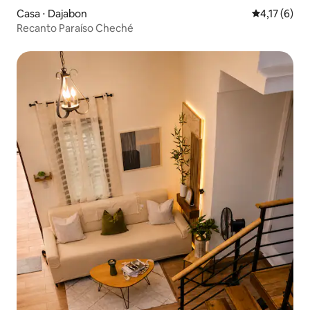
Casa ⋅ Dajabon
4,17 de uma 
4,17 (6)
Recanto Paraíso Cheché