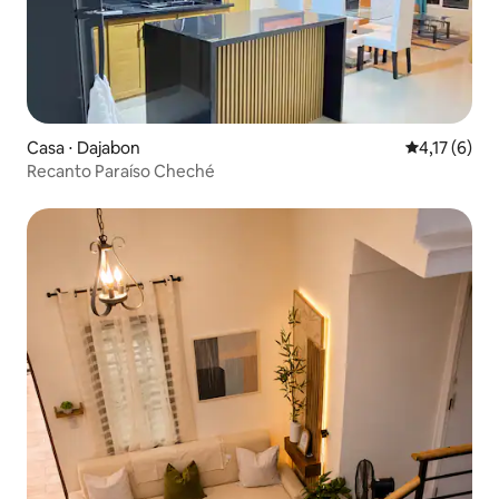
Casa ⋅ Dajabon
4,17 de uma 
4,17 (6)
Recanto Paraíso Cheché