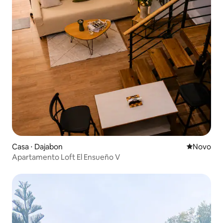
Casa ⋅ Dajabon
Novo lugar
Novo
Apartamento Loft El Ensueño V