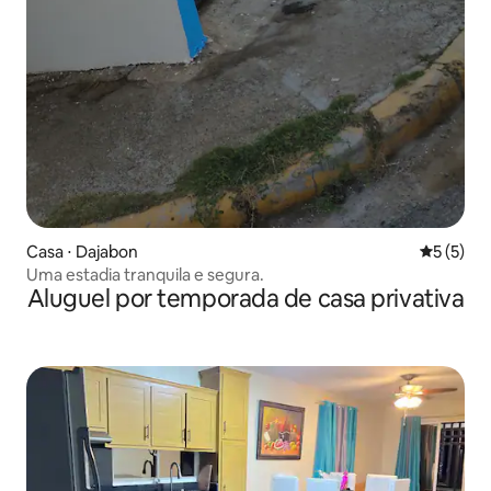
Casa ⋅ Dajabon
5 de uma 
5 (5)
Uma estadia tranquila e segura.
Aluguel por temporada de casa privativa