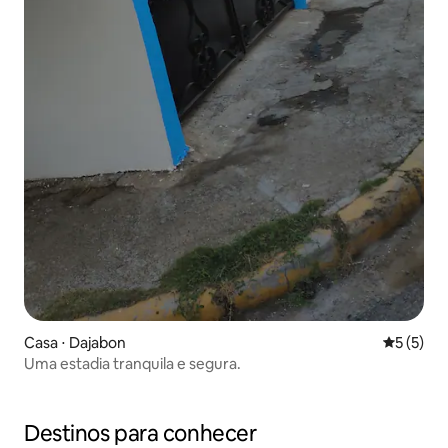
Casa ⋅ Dajabon
5 de uma 
5 (5)
Uma estadia tranquila e segura.
Destinos para conhecer