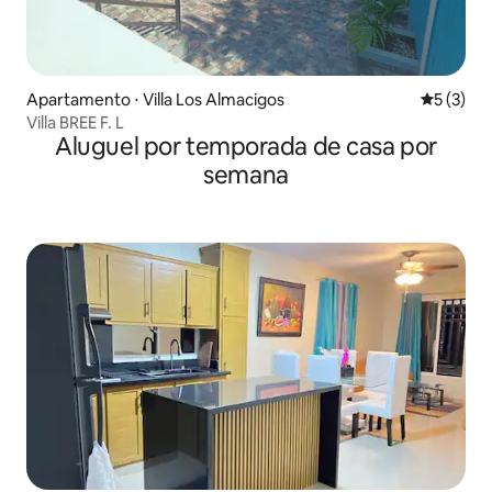
Apartamento ⋅ Villa Los Almacigos
5 de uma 
5 (3)
Villa BREE F. L
Aluguel por temporada de casa por
semana