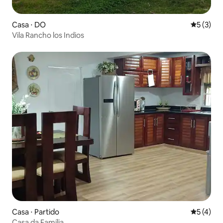
Casa ⋅ DO
5 de uma 
5 (3)
Vila Rancho los Indios
Casa ⋅ Partido
5 de uma 
5 (4)
Casa da Família