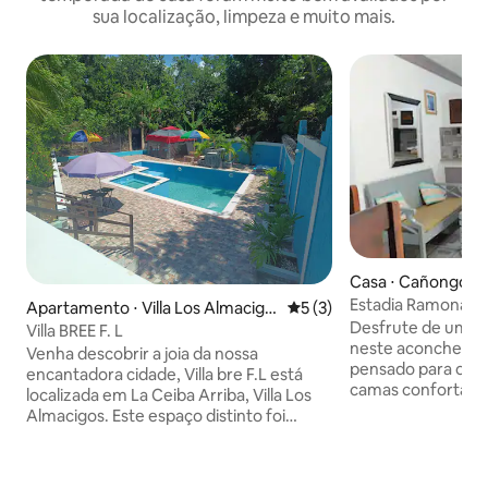
sua localização, limpeza e muito mais.
Casa ⋅ Cañongo
Estadia Ramona – C
Apartamento ⋅ Villa Los Almacigo
5 de uma avaliação média d
5 (3)
andar)
Desfrute de uma e
s
Villa BREE F. L
neste aconchega
Venha descobrir a joia da nossa
pensado para o descanso.
encantadora cidade, Villa bre F.L está
camas confortávei
localizada em La Ceiba Arriba, Villa Los
espaçosos. Varanda particular: o local
Almacigos. Este espaço distinto foi
perfeito para um 
construído para garantir uma
livre. Espaços totalmente equipados:
experiência excepcional para todos os
sala de estar rela
nossos hóspedes, aqui você pode