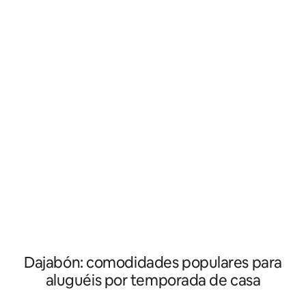
funcional e banhe
desfrutar de uma estadia relaxante e
Localização excel
tranquila. A Villa foi construída em 2024,
que você precisa visitar. Reser
enquanto o jacuzzi e a piscina foram
sinta-se em casa! ✨ A 15 minutos
concluídos no final de 2023. Reservar
Praia de Manzanill
conosco significa estar cercado pela
Mercado Binaciona
natureza, com árvores, canto dos
pássaros e vizinhos amigáveis que são
sempre acolhedores e acolhedores.
Dajabón: comodidades populares para
aluguéis por temporada de casa