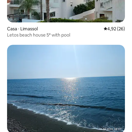
Casa ⋅ Limassol
4,92 de uma a
4,92 (26)
Letos beach house 5* with pool