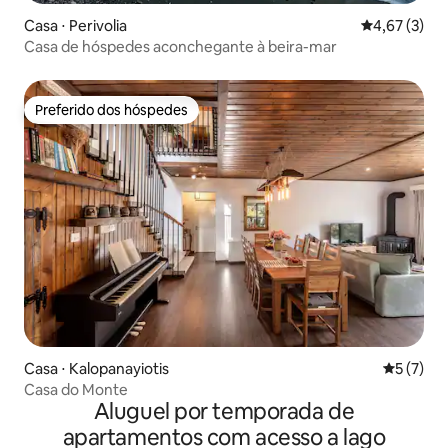
Casa ⋅ Perivolia
4,67 de uma 
4,67 (3)
Casa de hóspedes aconchegante à beira-mar
Preferido dos hóspedes
Preferido dos hóspedes
Casa ⋅ Kalopanayiotis
5 de uma 
5 (7)
Casa do Monte
Aluguel por temporada de
apartamentos com acesso a lago