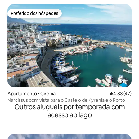
Preferido dos hóspedes
Preferido dos hóspedes
Apartamento ⋅ Cirênia
4,83 de uma a
4,83 (47)
Narcissus com vista para o Castelo de Kyrenia e o Porto
Outros aluguéis por temporada com
acesso ao lago