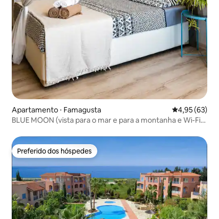
Apartamento ⋅ Famagusta
4,95 de uma a
4,95 (63)
BLUE MOON (vista para o mar e para a montanha e Wi-Fi
gratuito)
Preferido dos hóspedes
Preferido dos hóspedes