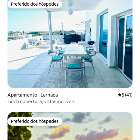
Preferido dos hóspedes
Preferido dos hóspedes
Apartamento ⋅ Larnaca
5 de uma a
5 (41)
Linda cobertura, vistas incríveis
Preferido dos hóspedes
Preferido dos hóspedes