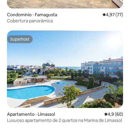
Condomínio ⋅ Famagusta
4,97 de uma a
4,97 (77)
Cobertura panorâmica
Superhost
Superhost
Apartamento ⋅ Limassol
4,9 de uma a
4,9 (60)
Luxuoso apartamento de 2 quartos na Marina de Limassol