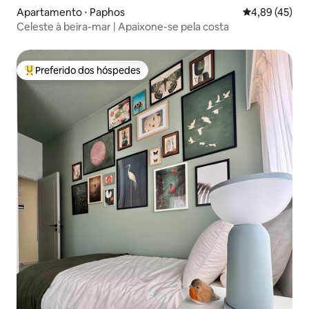
Apartamento ⋅ Paphos
4,89 de uma a
4,89 (45)
Celeste à beira-mar | Apaixone-se pela costa
Preferido dos hóspedes
Entre os melhores preferidos dos hóspedes