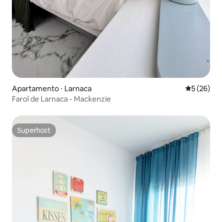
Apartamento ⋅ Larnaca
5 de uma a
5 (26)
Farol de Larnaca - Mackenzie
Superhost
Superhost