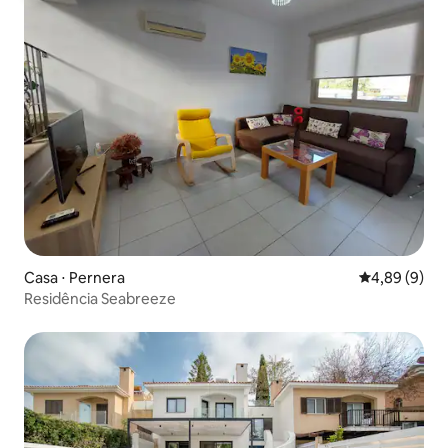
Casa ⋅ Pernera
4,89 de uma 
4,89 (9)
Residência Seabreeze