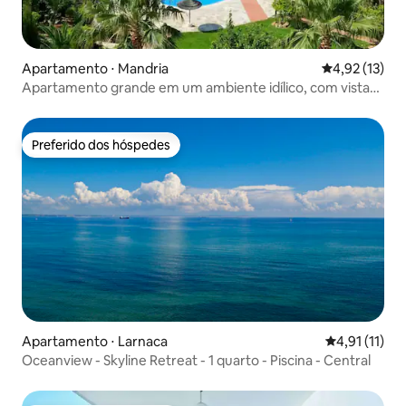
Apartamento ⋅ Mandria
4,92 de uma a
4,92 (13)
Apartamento grande em um ambiente idílico, com vista
para o mar
Preferido dos hóspedes
Preferido dos hóspedes
Apartamento ⋅ Larnaca
4,91 de uma a
4,91 (11)
Oceanview - Skyline Retreat - 1 quarto - Piscina - Central