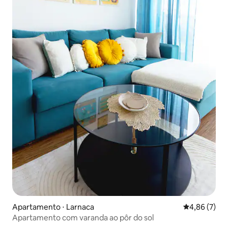
Apartamento ⋅ Larnaca
4,86 de uma 
4,86 (7)
Apartamento com varanda ao pôr do sol