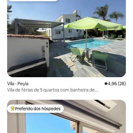
Vila ⋅ Peyia
4,96 de uma a
4,96 (28)
Vila de férias de 5 quartos com banheira de
hidromassagem e piscina aquecida
Preferido dos hóspedes
Entre os melhores preferidos dos hóspedes