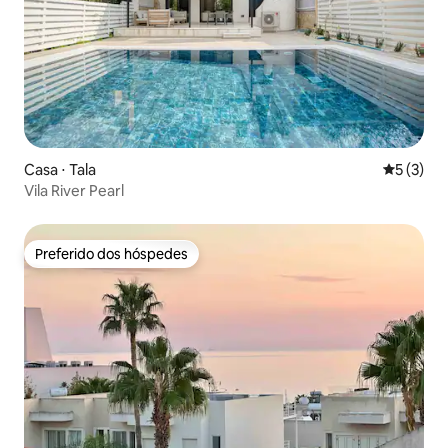
Casa ⋅ Tala
5 de uma 
5 (3)
Vila River Pearl
Preferido dos hóspedes
Preferido dos hóspedes