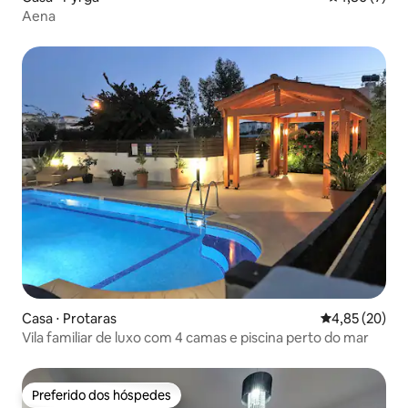
Aena
Casa ⋅ Protaras
4,85 de uma a
4,85 (20)
Vila familiar de luxo com 4 camas e piscina perto do mar
Preferido dos hóspedes
Preferido dos hóspedes