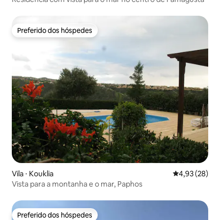
Preferido dos hóspedes
Preferido dos hóspedes
Vila ⋅ Kouklia
4,93 de uma a
4,93 (28)
Vista para a montanha e o mar, Paphos
Preferido dos hóspedes
Preferido dos hóspedes