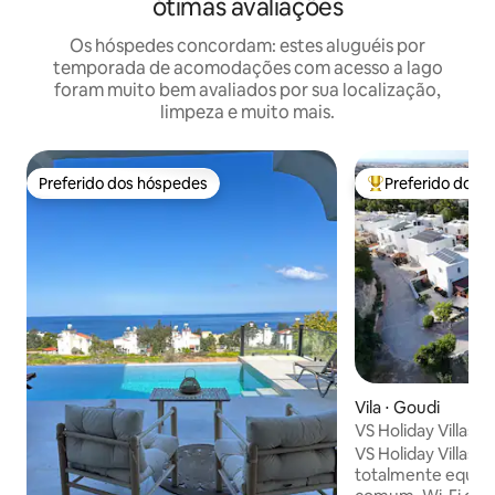
ótimas avaliações
Os hóspedes concordam: estes aluguéis por
temporada de acomodações com acesso a lago
foram muito bem avaliados por sua localização,
limpeza e muito mais.
Preferido dos hóspedes
Preferido dos 
Preferido dos hóspedes
Entre os melhore
Vila ⋅ Goudi
VS Holiday Villas |
e 2,5 banheiros
VS Holiday Villas
totalmente equip