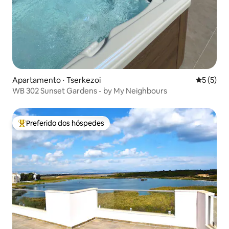
Apartamento ⋅ Tserkezoi
5 de uma 
5 (5)
WB 302 Sunset Gardens - by My Neighbours
Preferido dos hóspedes
Entre os melhores preferidos dos hóspedes