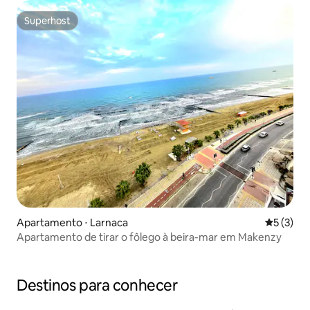
Superhost
Superhost
Apartamento ⋅ Larnaca
5 de uma 
5 (3)
Apartamento de tirar o fôlego à beira-mar em Makenzy
Destinos para conhecer