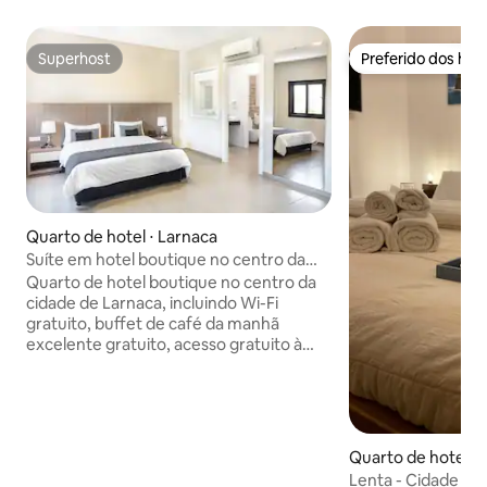
Superhost
Preferido dos hó
Superhost
Preferido dos hó
Quarto de hotel ⋅ Larnaca
Suíte em hotel boutique no centro da
cidade com café da manhã
Quarto de hotel boutique no centro da
cidade de Larnaca, incluindo Wi-Fi
gratuito, buffet de café da manhã
excelente gratuito, acesso gratuito à
academia 24 horas, 7 dias por semana,
estacionamento privativo gratuito,
recepção 24 horas, 7 dias por semana e
serviço de limpeza diário. Serviços
adicionais: traslado do aeroporto, sala de
Quarto de hotel ⋅
conferências, business center, lounge
Lenta - Cidade Vel