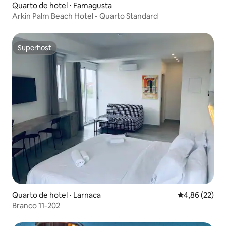
Quarto de hotel ⋅ Famagusta
Arkin Palm Beach Hotel - Quarto Standard
Superhost
Superhost
Quarto de hotel ⋅ Larnaca
4,86 de uma a
4,86 (22)
Branco 11-202