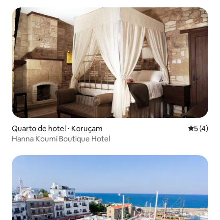
Quarto de hotel ⋅ Koruçam
5 de uma 
5 (4)
Hanna Koumi Boutique Hotel