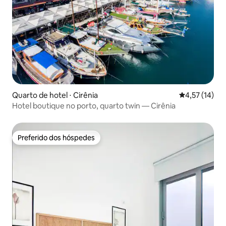
Quarto de hotel ⋅ Cirênia
4,57 de uma a
4,57 (14)
Hotel boutique no porto, quarto twin — Cirênia
Preferido dos hóspedes
Preferido dos hóspedes