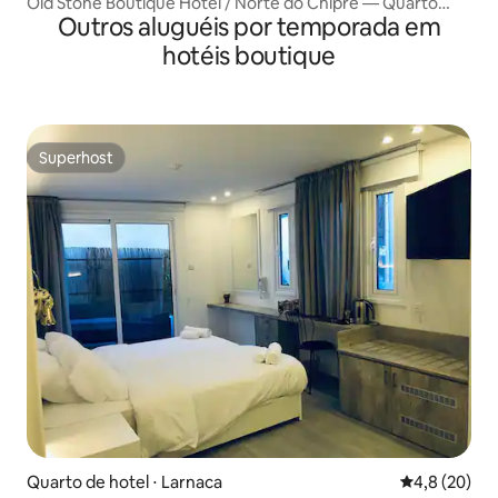
Old Stone Boutique Hotel / Norte do Chipre — Quarto
Outros aluguéis por temporada em
Sarp
hotéis boutique
Superhost
Superhost
Quarto de hotel ⋅ Larnaca
4,8 de uma a
4,8 (20)