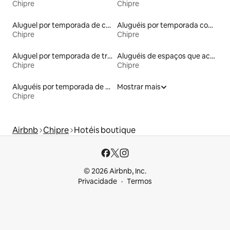
Chipre
Chipre
Aluguel por temporada de casas de veraneio
Aluguéis por temporada com café da manhã
Chipre
Chipre
Aluguel por temporada de trailers
Aluguéis de espaços que aceitam animais de estimação
Chipre
Chipre
Aluguéis por temporada de acomodações de luxo
Mostrar mais
Chipre
Airbnb
Chipre
Hotéis boutique
© 2026 Airbnb, Inc.
Privacidade
Termos