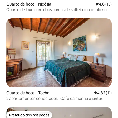
Quarto de hotel ⋅ Nicósia
4,6 de uma a
4,6 (15)
Quarto de luxo com duas camas de solteiro ou duplo no
DJUMBA Hotel & Cafe
Quarto de hotel ⋅ Tochni
4,82 de uma a
4,82 (11)
2 apartamentos conectados | Café da manhã e jantar
inclusos para 4 pessoas
Preferido dos hóspedes
Preferido dos hóspedes