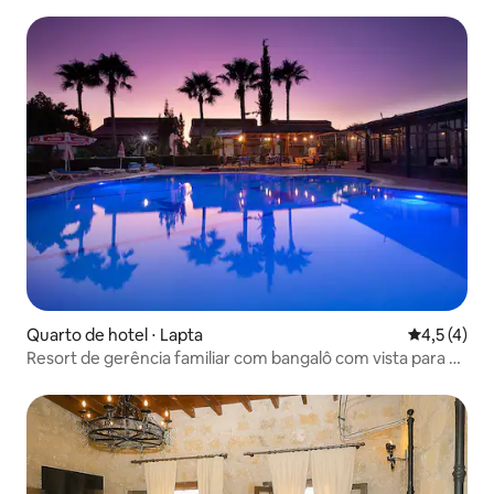
Quarto de hotel ⋅ Lapta
4,5 de uma 
4,5 (4)
Resort de gerência familiar com bangalô com vista para a
montanha #2