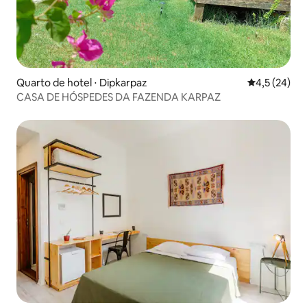
Quarto de hotel ⋅ Dipkarpaz
4,5 de uma a
4,5 (24)
CASA DE HÓSPEDES DA FAZENDA KARPAZ