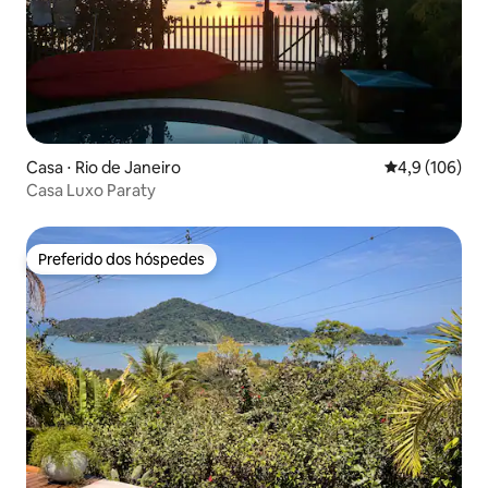
Casa ⋅ Rio de Janeiro
4,9 de uma av
4,9 (106)
Casa Luxo Paraty
Preferido dos hóspedes
Preferido dos hóspedes