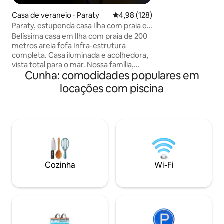
aquecimento + Int
Casa de veraneio ⋅ Paraty
4,98 de uma avaliação média de 
4,98 (128)
velocidade 100 Mb
Paraty, estupenda casa Ilha com praia e
Quente e Frio + Ca
areia fofa
Belíssima casa em Ilha com praia de 200
Cozinha completí
metros areia fofa Infra-estrutura
com Churrasqueira
completa. Casa iluminada e acolhedora,
Acesso 100% pavi
vista total para o mar. Nossa família,
centro Paraty
Cunha: comodidades populares em
amigos e hospedes, descrevem o local
como paradisíaco. São 5 Suites com todo
locações com piscina
conforto, ar condicionado, TV frigobar ,
temos barco pequeno para traslados,
outros serviços terão a despesa do
diesel. Incluso marinheiro e arrumadeira.
Se desejarem temos uma excelente
cozinheira, trabalha p família a 30 anos (
pagamento separado do aluguel da casa
)
Cozinha
Wi-Fi