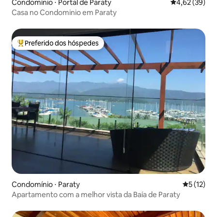
Condomínio ⋅ Portal de Paraty
4,62 de uma a
4,62 (39)
Casa no Condominio em Paraty
Preferido dos hóspedes
Entre os melhores preferidos dos hóspedes
Condomínio ⋅ Paraty
5 de uma a
5 (12)
Apartamento com a melhor vista da Baía de Paraty