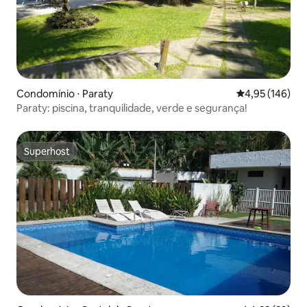
Condomínio ⋅ Paraty
4,95 de uma av
4,95 (146)
Paraty: piscina, tranquilidade, verde e segurança!
Superhost
Superhost