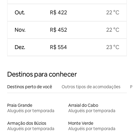
Out.
R$ 422
22 °C
Nov.
R$ 452
22 °C
Dez.
R$ 554
23 °C
Destinos para conhecer
Destinos perto de você
Outros tipos de acomodações
Pr
Praia Grande
Arraial do Cabo
Aluguéis por temporada
Aluguéis por temporada
Armação dos Búzios
Monte Verde
Aluguéis por temporada
Aluguéis por temporada