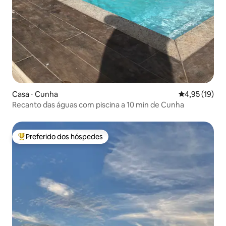
Casa ⋅ Cunha
4,95 de uma a
4,95 (19)
Recanto das águas com piscina a 10 min de Cunha
Preferido dos hóspedes
Entre os melhores preferidos dos hóspedes