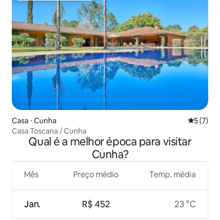
Casa ⋅ Cunha
5 de uma 
5 (7)
Casa Toscana / Cunha
Qual é a melhor época para visitar
Cunha?
Mês
Preço médio
Temp. média
Jan.
R$ 452
23 °C