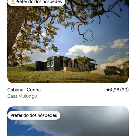
Preferido dos hóspedes
Entre os melhores preferidos dos hóspedes
Cabana ⋅ Cunha
4,98 de uma av
4,98 (90)
Casa Mulungu
Preferido dos hóspedes
Preferido dos hóspedes