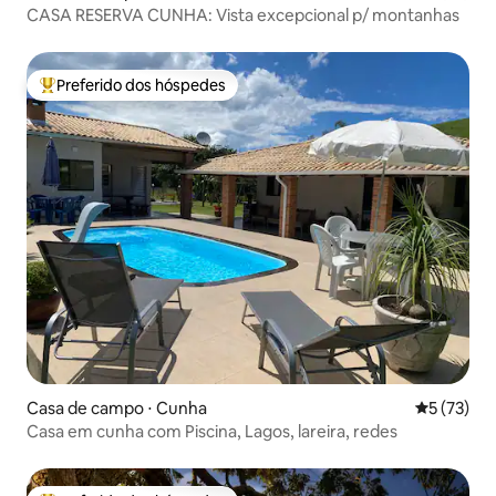
CASA RESERVA CUNHA: Vista excepcional p/ montanhas
Preferido dos hóspedes
Entre os melhores preferidos dos hóspedes
Casa de campo ⋅ Cunha
5 de uma a
5 (73)
Casa em cunha com Piscina, Lagos, lareira, redes