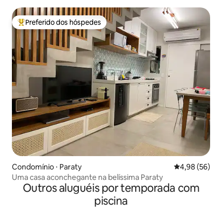
Preferido dos hóspedes
Entre os melhores preferidos dos hóspedes
Condomínio ⋅ Paraty
4,98 de uma a
4,98 (56)
Uma casa aconchegante na belíssima Paraty
Outros aluguéis por temporada com
piscina