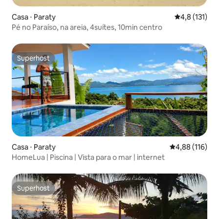
Casa ⋅ Paraty
4,8 de uma av
4,8 (131)
Pé no Paraíso, na areia, 4suítes, 10min centro
Superhost
Superhost
Casa ⋅ Paraty
4,88 de uma av
4,88 (116)
HomeLua | Piscina | Vista para o mar | internet
Superhost
Superhost