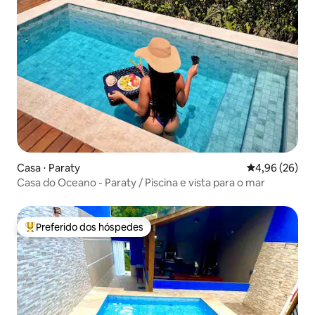
Casa ⋅ Paraty
4,96 de uma a
4,96 (26)
Casa do Oceano - Paraty / Piscina e vista para o mar
Preferido dos hóspedes
Entre os melhores preferidos dos hóspedes