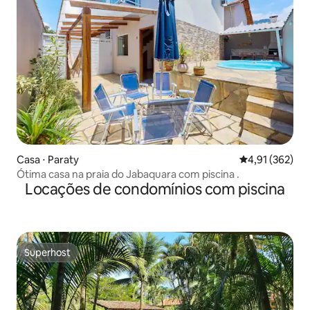
Casa ⋅ Paraty
4,91 de uma av
4,91 (362)
Ótima casa na praia do Jabaquara com piscina .
Locações de condomínios com piscina
Superhost
Superhost