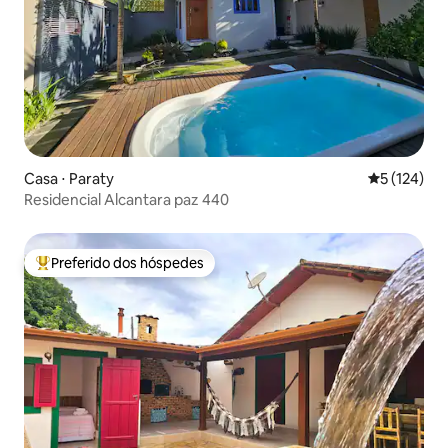
Casa ⋅ Paraty
5 de uma av
5 (124)
Residencial Alcantara paz 440
Preferido dos hóspedes
Entre os melhores preferidos dos hóspedes