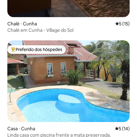
Chalé ⋅ Cunha
5 de uma a
5 (15)
Chalé em Cunha - Village do Sol
Preferido dos hóspedes
Entre os melhores preferidos dos hóspedes
Casa ⋅ Cunha
5 de uma a
5 (14)
Linda casa com piscina frente a mata preservada.