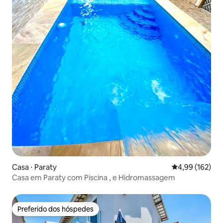
Casa ⋅ Paraty
4,99 de uma av
4,99 (162)
Casa em Paraty com Piscina , e Hidromassagem
Preferido dos hóspedes
Preferido dos hóspedes