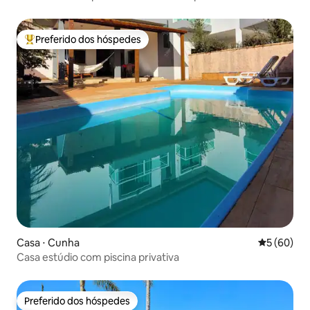
Preferido dos hóspedes
Entre os melhores preferidos dos hóspedes
Casa ⋅ Cunha
5 de uma a
5 (60)
Casa estúdio com piscina privativa
Preferido dos hóspedes
Preferido dos hóspedes