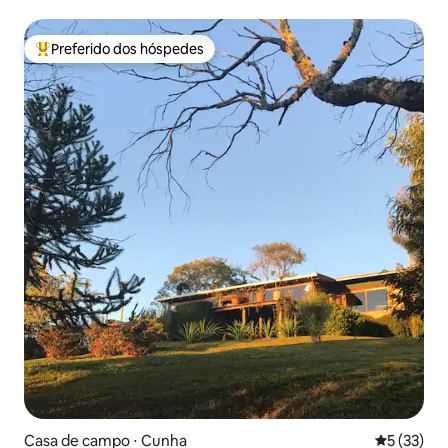
Preferido dos hóspedes
Entre os melhores preferidos dos hóspedes
Casa de campo ⋅ Cunha
5 de uma a
5 (33)