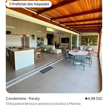
Preferido dos hóspedes
Entre os melhores preferidos dos hóspedes
Condomínio ⋅ Paraty
4,98 de uma a
4,98 (52)
Vista panorâmica e acesso exclusivo à Marina