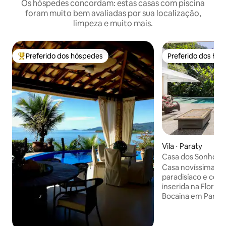
Os hóspedes concordam: estas casas com piscina
foram muito bem avaliadas por sua localização,
limpeza e muito mais.
Preferido dos hóspedes
Preferido dos hó
Entre os melhores preferidos dos hóspedes
Preferido dos hó
Vila ⋅ Paraty
Casa dos Sonhos: 
Privacidade
Casa novíssima em
paradisíaco e com 
inserida na Flores
Bocaina em Paraty: + Vista panorâm
do Vale e da Flore
aconchegantes (2 s
hóspedes + Piscina