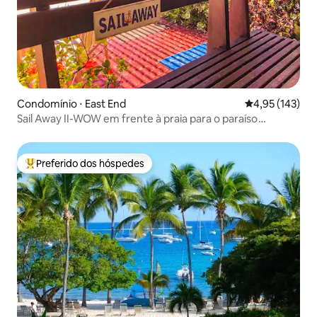
Condomínio ⋅ East End
4,95 de uma av
4,95 (143)
Sail Away II-WOW em frente à praia para o paraíso
remodelado
Preferido dos hóspedes
Entre os melhores preferidos dos hóspedes