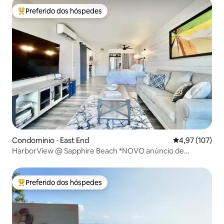
Preferido dos hóspedes
Entre os melhores preferidos dos hóspedes
Condomínio ⋅ East End
4,97 de uma av
4,97 (107)
HarborView @ Sapphire Beach *NOVO anúncio de
condomínio*
Preferido dos hóspedes
Entre os melhores preferidos dos hóspedes