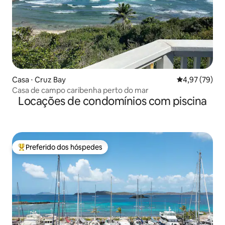
Casa ⋅ Cruz Bay
4,97 de uma a
4,97 (79)
Casa de campo caribenha perto do mar
Locações de condomínios com piscina
Preferido dos hóspedes
Entre os melhores preferidos dos hóspedes