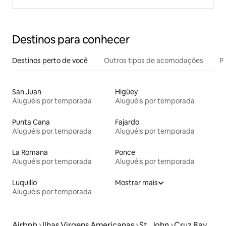
Destinos para conhecer
Destinos perto de você
Outros tipos de acomodações
Pr
San Juan
Higüey
Aluguéis por temporada
Aluguéis por temporada
Punta Cana
Fajardo
Aluguéis por temporada
Aluguéis por temporada
La Romana
Ponce
Aluguéis por temporada
Aluguéis por temporada
Luquillo
Mostrar mais
Aluguéis por temporada
Airbnb
Ilhas Virgens Americanas
St. John
Cruz Bay