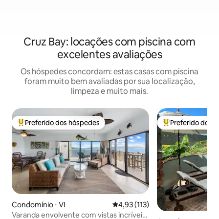
Cruz Bay: locações com piscina com
excelentes avaliações
Os hóspedes concordam: estas casas com piscina
foram muito bem avaliadas por sua localização,
limpeza e muito mais.
Preferido dos hóspedes
Preferido dos 
Entre os melhores preferidos dos hóspedes
Entre os melhore
Condomínio ⋅ VI
4,93 de uma avaliação média de 
4,93 (113)
Varanda envolvente com vistas incríveis!