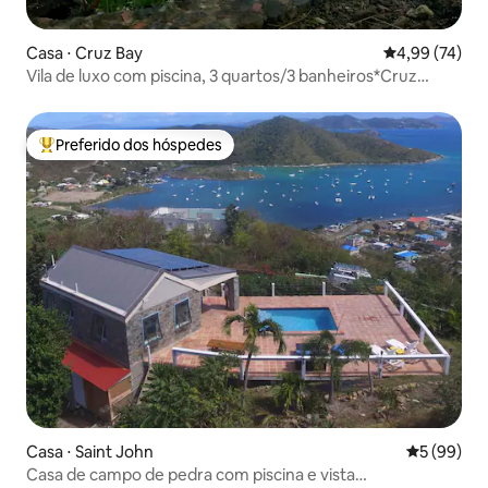
Casa ⋅ Cruz Bay
4,99 de uma a
4,99 (74)
Vila de luxo com piscina, 3 quartos/3 banheiros*Cruz
Bay*Gerador automático
Preferido dos hóspedes
Entre os melhores preferidos dos hóspedes
Casa ⋅ Saint John
5 de uma a
5 (99)
Casa de campo de pedra com piscina e vista