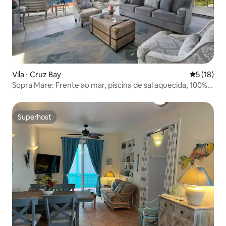
Vila ⋅ Cruz Bay
5 de uma a
5 (18)
Sopra Mare: Frente ao mar, piscina de sal aquecida, 100%
ar-condicionado
Superhost
Superhost