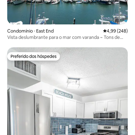
Condomínio ⋅ East End
4,99 de uma ava
4,99 (248)
Vista deslumbrante para o mar com varanda ~ Tons de
safira ~
Preferido dos hóspedes
Preferido dos hóspedes