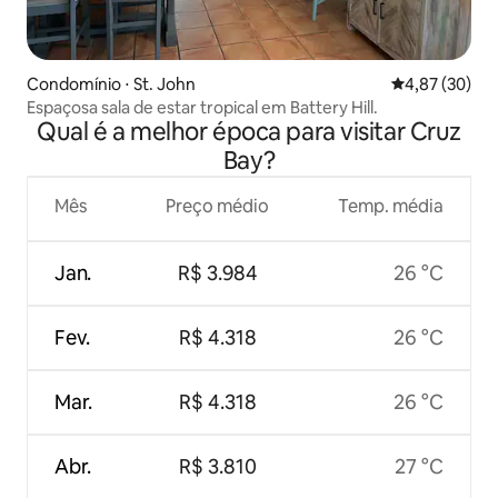
Condomínio ⋅ St. John
4,87 de uma a
4,87 (30)
Espaçosa sala de estar tropical em Battery Hill.
Qual é a melhor época para visitar Cruz
Bay?
Mês
Preço médio
Temp. média
Jan.
R$ 3.984
26 °C
Fev.
R$ 4.318
26 °C
Mar.
R$ 4.318
26 °C
Abr.
R$ 3.810
27 °C