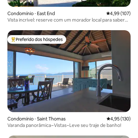
Condomínio ⋅ East End
4,99 de uma av
4,99 (107)
Vista incrível: reserve com um morador local para saber
tudo!
Preferido dos hóspedes
Entre os melhores preferidos dos hóspedes
Condomínio ⋅ Saint Thomas
4,95 de uma av
4,95 (130)
Varanda panorâmica~Vistas~Leve seu traje de banho!