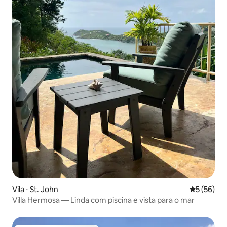
Vila ⋅ St. John
5 de uma a
5 (56)
Villa Hermosa — Linda com piscina e vista para o mar