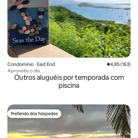
Condomínio ⋅ East End
4,85 de uma av
4,85 (163)
Aproveite o dia
Outros aluguéis por temporada com
piscina
Preferido dos hóspedes
Preferido dos hóspedes