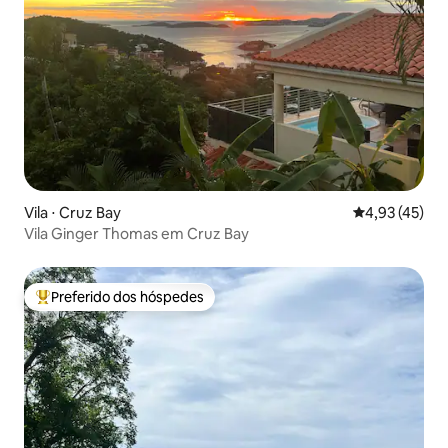
Vila ⋅ Cruz Bay
4,93 de uma a
4,93 (45)
Vila Ginger Thomas em Cruz Bay
Preferido dos hóspedes
Entre os melhores preferidos dos hóspedes