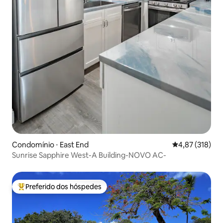
Condomínio ⋅ East End
4,87 de uma av
4,87 (318)
Sunrise Sapphire West-A Building-NOVO AC-
Preferido dos hóspedes
Entre os melhores preferidos dos hóspedes