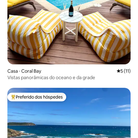
Casa ⋅ Coral Bay
5 de uma a
5 (11)
Vistas panorâmicas do oceano e da grade
Preferido dos hóspedes
Entre os melhores preferidos dos hóspedes