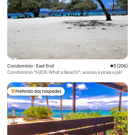
Condomínio ⋅ East End
5 de uma av
5 (206)
Condomínio "H2Oh What a Beach!": acesso à praia a pé!
Preferido dos hóspedes
Entre os melhores preferidos dos hóspedes