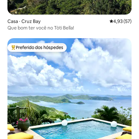
Casa ⋅ Cruz Bay
4,93 de uma a
4,93 (57)
Que bom ter você no Tòti Bella!
Preferido dos hóspedes
Entre os melhores preferidos dos hóspedes