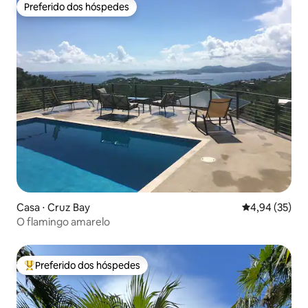
Preferido dos hóspedes
Preferido dos hóspedes
Casa ⋅ Cruz Bay
4,94 de uma a
4,94 (35)
O flamingo amarelo
Preferido dos hóspedes
Entre os melhores preferidos dos hóspedes