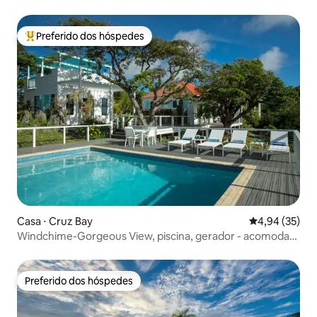
deslumbrante
Preferido dos hóspedes
Entre os melhores preferidos dos hóspedes
Casa ⋅ Cruz Bay
4,94 de uma a
4,94 (35)
Windchime-Gorgeous View, piscina, gerador - acomoda
10 pessoas
Preferido dos hóspedes
Preferido dos hóspedes