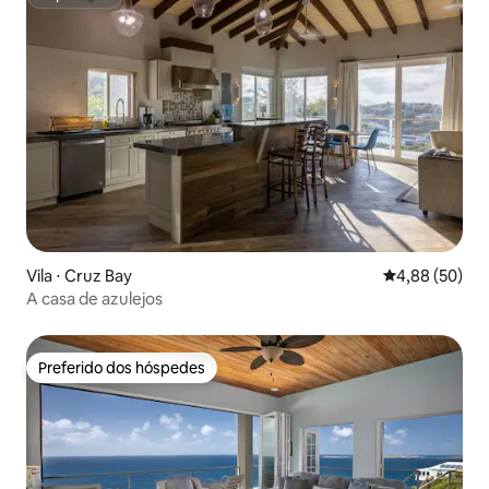
Superhost
Vila ⋅ Cruz Bay
4,88 de uma a
4,88 (50)
A casa de azulejos
Preferido dos hóspedes
Preferido dos hóspedes