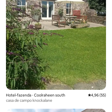
Hotel-fazenda ⋅ Coolraheen south
4,96 de uma a
4,96 (55)
casa de campo knockalane