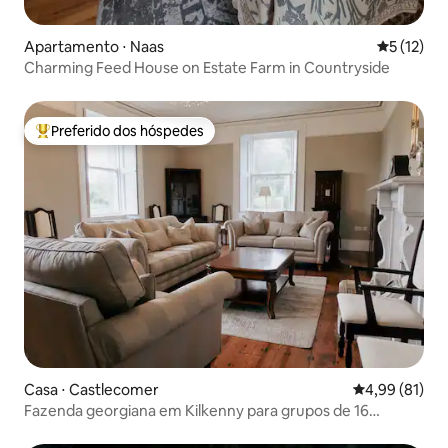
Apartamento ⋅ Naas
5 de uma a
5 (12)
Charming Feed House on Estate Farm in Countryside
Preferido dos hóspedes
Entre os melhores preferidos dos hóspedes
Casa ⋅ Castlecomer
4,99 de uma a
4,99 (81)
Fazenda georgiana em Kilkenny para grupos de 16
camas11