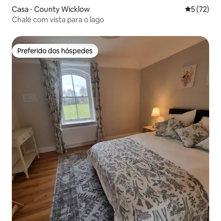
Casa ⋅ County Wicklow
5 de uma a
5 (72)
Chalé com vista para o lago
Preferido dos hóspedes
Preferido dos hóspedes