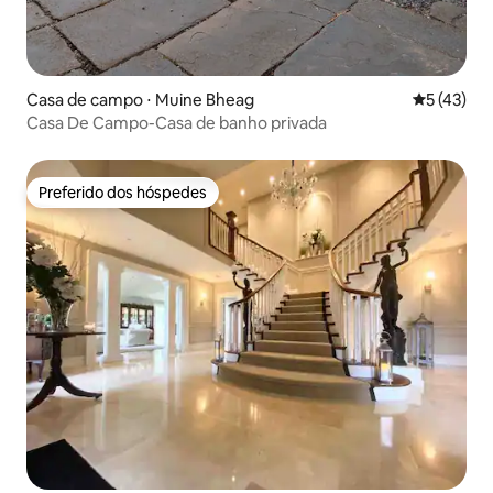
Casa de campo ⋅ Muine Bheag
5 de uma a
5 (43)
Casa De Campo-Casa de banho privada
Preferido dos hóspedes
Preferido dos hóspedes